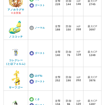
攻撃
防御
最大CP
HP
146
228
144
2745
ゴースト
アノホラグサ
※未実装
攻撃
防御
最大CP
HP
ノーマル
268
188
150
3097
ノココッチ
攻撃
防御
HP
最大CP
ゴースト
128
140
76
1248
コレクレー
(とほフォルム)
はがね
攻撃
防御
最大CP
HP
202
252
190
3976
ゴースト
サーフゴー
くさ
攻撃
防御
最大CP
HP
120
134
96
1287