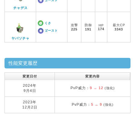
ゴースト
チャデス
くさ
攻撃
防御
最大CP
HP
174
225
191
3343
ゴースト
ヤバソチャ
性能変更履歴
変更日付
変更内容
2024年
PvP威力：
9 → 12
(強化)
9月4日
2023年
PvP威力：
5 → 9
(強化)
12月2日