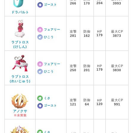
204
266
170
3993
ゴースト
ドラパルト
フェアリー
攻撃
防御
HP
最大CP
179
281
162
3873
ひこう
ラブトロス
(けしん)
フェアリー
攻撃
防御
HP
最大CP
179
250
201
3830
ひこう
ラブトロス
(れいじゅう)
くさ
攻撃
防御
最大CP
HP
120
121
64
991
ゴースト
アノクサ
※未実装
くさ