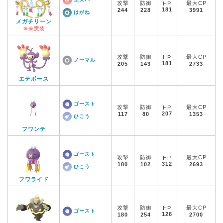
攻撃
防御
最大CP
HP
181
244
228
3991
はがね
メガチリーン
※未実装
攻撃
防御
最大CP
HP
ノーマル
181
205
143
2733
エテボース
ゴースト
攻撃
防御
最大CP
HP
207
117
80
1353
ひこう
フワンテ
ゴースト
攻撃
防御
最大CP
HP
312
180
102
2693
ひこう
フワライド
攻撃
防御
最大CP
HP
ゴースト
128
180
254
2700