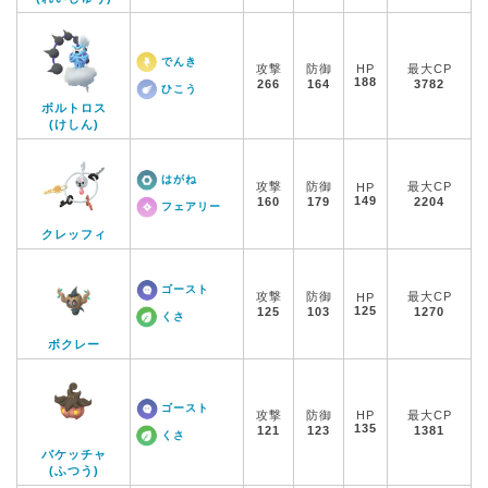
でんき
攻撃
防御
HP
最大CP
188
266
164
3782
ひこう
ボルトロス
(けしん)
はがね
攻撃
防御
最大CP
HP
149
160
179
2204
フェアリー
クレッフィ
ゴースト
攻撃
防御
最大CP
HP
125
125
103
1270
くさ
ボクレー
ゴースト
攻撃
防御
HP
最大CP
135
121
123
1381
くさ
バケッチャ
(ふつう)