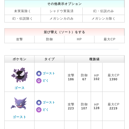
その他表示オプション
未実装除く
シャドウ実装済
幻・伝説のみ
幻・伝説除く
メガシンカのみ
メガシンカ除く
並び替え（ソート）をする
攻撃
防御
HP
最大CP
ポケモン
タイプ
種族値
ゴースト
攻撃
防御
最大CP
HP
102
186
67
1390
どく
ゴース
ゴースト
攻撃
防御
最大CP
HP
128
223
107
2219
どく
ゴースト