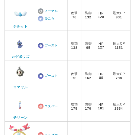
ノーマル
攻撃
防御
最大CP
HP
128
76
132
931
ひこう
チルット
攻撃
防御
最大CP
HP
ゴースト
127
138
65
1151
カゲボウズ
攻撃
防御
最大CP
HP
ゴースト
85
70
162
798
ヨマワル
攻撃
防御
最大CP
HP
エスパー
181
175
170
2554
チリーン
エスパー