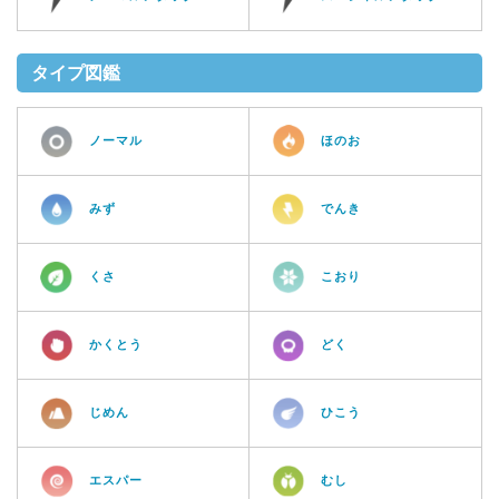
タイプ図鑑
ノーマル
ほのお
みず
でんき
くさ
こおり
かくとう
どく
じめん
ひこう
エスパー
むし