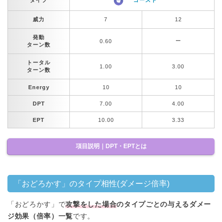
タイプ
ゴースト
威力
7
12
発動
ー
0.60
ターン数
トータル
1.00
3.00
ターン数
Energy
10
10
DPT
7.00
4.00
EPT
10.00
3.33
項目説明｜DPT・EPTとは
「おどろかす」のタイプ相性(ダメージ倍率)
「おどろかす」で
攻撃をした場合
のタイプごとの与えるダメー
ジ効果（倍率）一覧
です。