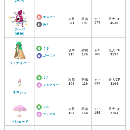
(戒め)
エスパー
攻撃
防御
HP
最大CP
173
311
191
4530
あく
フーパ
(解放)
くさ
攻撃
防御
最大CP
HP
186
210
179
3137
ゴースト
ジュナイパー
くさ
攻撃
防御
最大CP
HP
120
108
119
1168
フェアリー
ネマシュ
くさ
攻撃
防御
最大CP
HP
155
154
168
2104
フェアリー
マシェード