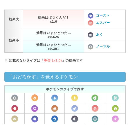
ゴースト
効果はばつぐんだ！
効果大
x1.6
エスパー
効果はいまひとつだ…
あく
x0.625
効果小
効果はいまひとつだ…
ノーマル
x0.391
※
記載のないタイプは「
等倍 (x1.0)
」の効果
です
「おどろかす」を覚えるポケモン
ポケモンのタイプで探す