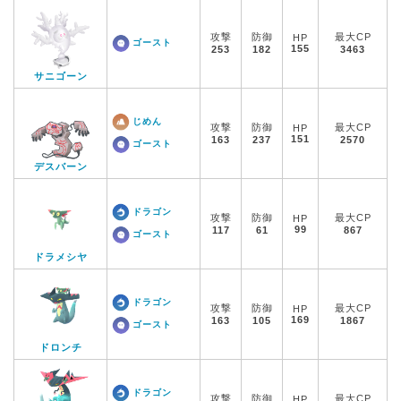
攻撃
防御
最大CP
HP
ゴースト
155
253
182
3463
サニゴーン
じめん
攻撃
防御
最大CP
HP
151
163
237
2570
ゴースト
デスバーン
ドラゴン
攻撃
防御
最大CP
HP
99
117
61
867
ゴースト
ドラメシヤ
ドラゴン
攻撃
防御
最大CP
HP
169
163
105
1867
ゴースト
ドロンチ
ドラゴン
攻撃
防御
最大CP
HP