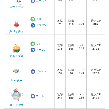
ゴースト
ズガドーン
くさ
攻撃
防御
最大CP
HP
120
71
116
807
ドラゴン
カジッチュ
くさ
攻撃
防御
最大CP
HP
242
178
146
2772
ドラゴン
タルップル
攻撃
防御
最大CP
HP
ゴースト
120
134
96
1287
ヤバチャ
攻撃
防御
最大CP
HP
ゴースト
155
248
189
3458
ポットデス