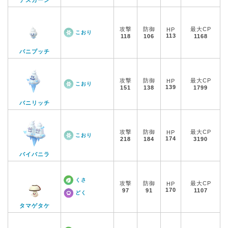
デスカーン
攻撃
防御
最大CP
HP
こおり
113
118
106
1168
バニプッチ
攻撃
防御
最大CP
HP
こおり
139
151
138
1799
バニリッチ
攻撃
防御
最大CP
HP
こおり
174
218
184
3190
バイバニラ
くさ
攻撃
防御
最大CP
HP
170
97
91
1107
どく
タマゲタケ