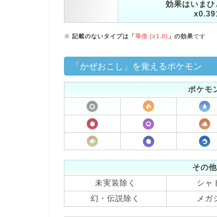
効果はいまひ
x0.39
※
記載のないタイプは「
等倍 (x1.0)
」の効果
です
「かぜおこし」を覚えるポケモン
ポケモ
その他
未実装除く
シャ
幻・伝説除く
メガ