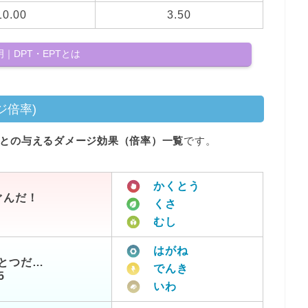
10.00
3.50
｜DPT・EPTとは
ジ倍率)
との与えるダメージ効果（倍率）一覧
です。
かくとう
ぐんだ！
くさ
むし
はがね
とつだ…
でんき
5
いわ