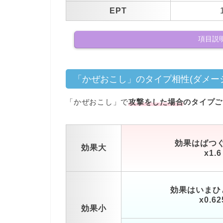
EPT
項目説明
「かぜおこし」のタイプ相性(ダメー
「かぜおこし」で
攻撃をした場合
のタイプご
効果はばつ
効果大
x1.6
効果はいまひ
x0.62
効果小