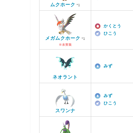
ムクホーク
*1
かくとう
ひこう
メガムクホーク
*1
※未実装
みず
ネオラント
みず
ひこう
スワンナ