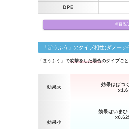
DPE
項目説明
「ぼうふう」のタイプ相性(ダメージ
「ぼうふう」で
攻撃をした場合
のタイプごと
効果はばつ
効果大
x1.6
効果はいまひ
x0.62
効果小