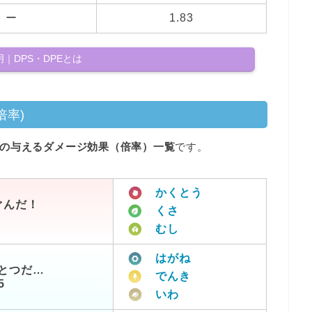
ー
1.83
｜DPS・DPEとは
倍率)
の与えるダメージ効果（倍率）一覧
です。
かくとう
ぐんだ！
くさ
むし
はがね
とつだ…
でんき
5
いわ