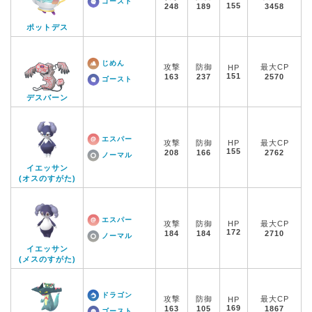
ゴースト
155
248
189
3458
ポットデス
じめん
攻撃
防御
最大CP
HP
151
163
237
2570
ゴースト
デスバーン
エスパー
攻撃
防御
HP
最大CP
155
208
166
2762
ノーマル
イエッサン
(オスのすがた)
エスパー
攻撃
防御
HP
最大CP
172
184
184
2710
ノーマル
イエッサン
(メスのすがた)
ドラゴン
攻撃
防御
最大CP
HP
169
163
105
1867
ゴースト