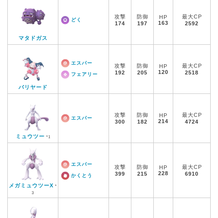
攻撃
防御
最大CP
HP
どく
163
174
197
2592
マタドガス
エスパー
攻撃
防御
最大CP
HP
120
192
205
2518
フェアリー
バリヤード
攻撃
防御
最大CP
HP
エスパー
214
300
182
4724
ミュウツー
*1
エスパー
攻撃
防御
最大CP
HP
228
399
215
6910
かくとう
メガミュウツーX
*
3