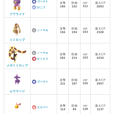
ゴースト
攻撃
防御
最大CP
HP
312
180
102
2693
ひこう
フワライド
攻撃
防御
最大CP
HP
ノーマル
163
156
194
2328
ミミロップ
ノーマル
攻撃
防御
最大CP
HP
163
282
214
4234
かくとう
メガミミロップ
攻撃
防御
最大CP
HP
ゴースト
155
211
187
2957
ムウマージ
攻撃
防御
最大CP
HP
エスパー
128
114
94
1137