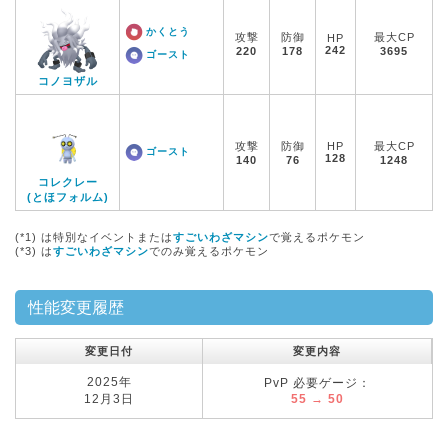
かくとう
攻撃
防御
最大CP
HP
242
220
178
3695
ゴースト
コノヨザル
攻撃
防御
HP
最大CP
ゴースト
128
140
76
1248
コレクレー
(とほフォルム)
(*1) は特別なイベントまたは
すごいわざマシン
で覚えるポケモン
(*3) は
すごいわざマシン
でのみ覚えるポケモン
性能変更履歴
変更日付
変更内容
2025年
PvP 必要ゲージ：
12月3日
55 → 50