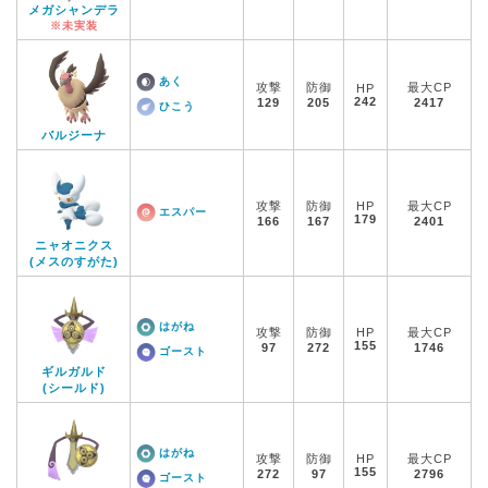
メガシャンデラ
※未実装
あく
攻撃
防御
最大CP
HP
242
129
205
2417
ひこう
バルジーナ
攻撃
防御
HP
最大CP
エスパー
179
166
167
2401
ニャオニクス
(メスのすがた)
はがね
攻撃
防御
HP
最大CP
155
97
272
1746
ゴースト
ギルガルド
(シールド)
はがね
攻撃
防御
HP
最大CP
155
272
97
2796
ゴースト