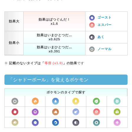
ゴースト
効果はばつぐんだ！
効果大
x1.6
エスパー
効果はいまひとつだ…
あく
x0.625
効果小
効果はいまひとつだ…
ノーマル
x0.391
※
記載のないタイプは「
等倍 (x1.0)
」の効果
です
「シャドーボール」を覚えるポケモン
ポケモンのタイプで探す