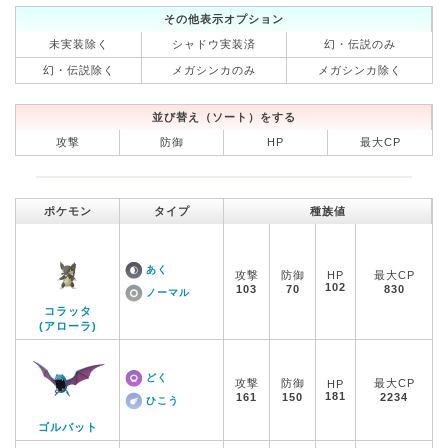
その他表示オプション
未実装除く
シャドウ実装済
幻・伝説のみ
幻・伝説除く
メガシンカのみ
メガシンカ除く
並び替え（ソート）をする
攻撃
防御
HP
最大CP
ポケモン
タイプ
種族値
あく
攻撃
防御
HP
最大CP
102
103
70
830
ノーマル
コラッタ
(アローラ)
どく
攻撃
防御
最大CP
HP
181
161
150
2234
ひこう
ゴルバット