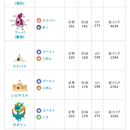
(戒め)
エスパー
攻撃
防御
HP
最大CP
173
311
191
4530
あく
フーパ
(解放)
ゴースト
攻撃
防御
最大CP
HP
146
120
118
1394
じめん
スナバァ
ゴースト
攻撃
防御
最大CP
HP
198
178
178
2763
じめん
シロデスナ
ゴースト
攻撃
防御
最大CP
HP
172
233
179
3335
くさ
ダダリン