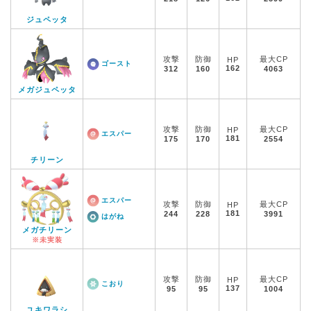
ジュペッタ
攻撃
防御
最大CP
HP
ゴースト
162
312
160
4063
メガジュペッタ
攻撃
防御
最大CP
HP
エスパー
181
175
170
2554
チリーン
エスパー
攻撃
防御
最大CP
HP
181
244
228
3991
はがね
メガチリーン
※未実装
攻撃
防御
最大CP
HP
こおり
137
95
95
1004
ユキワラシ