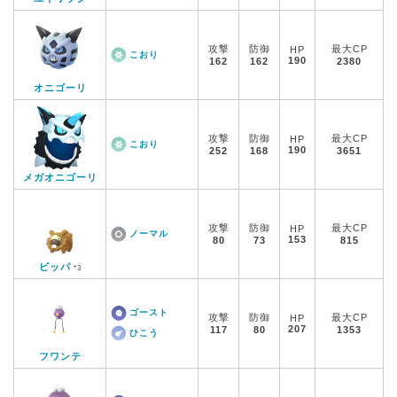
攻撃
防御
最大CP
HP
こおり
190
162
162
2380
オニゴーリ
攻撃
防御
最大CP
HP
こおり
190
252
168
3651
メガオニゴーリ
攻撃
防御
最大CP
HP
ノーマル
153
80
73
815
ビッパ
*3
ゴースト
攻撃
防御
最大CP
HP
207
117
80
1353
ひこう
フワンテ