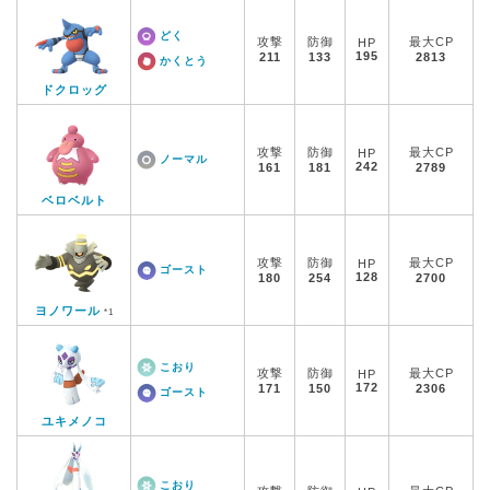
どく
攻撃
防御
最大CP
HP
195
211
133
2813
かくとう
ドクロッグ
攻撃
防御
最大CP
HP
ノーマル
242
161
181
2789
ベロベルト
攻撃
防御
最大CP
HP
ゴースト
128
180
254
2700
ヨノワール
*1
こおり
攻撃
防御
最大CP
HP
172
171
150
2306
ゴースト
ユキメノコ
こおり