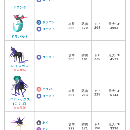
ドロンチ
ドラゴン
攻撃
防御
最大CP
HP
204
266
170
3993
ゴースト
ドラパルト
攻撃
防御
最大CP
HP
ゴースト
225
300
161
4571
レイスポス
※未実装
エスパー
攻撃
防御
HP
最大CP
225
357
213
6144
ゴースト
バドレックス
(こくば)
※未実装
あく
攻撃
防御
最大CP
HP
198
222
171
3330
どく