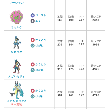
リーシャン
ゴースト
攻撃
防御
最大CP
HP
137
169
199
2343
あく
ミカルゲ
かくとう
攻撃
防御
最大CP
HP
172
236
144
3056
はがね
ルカリオ
かくとう
攻撃
防御
最大CP
HP
172
310
175
4325
はがね
メガルカリオ
かくとう
攻撃
防御
最大CP
HP
172
359
161
4790
はがね
メガルカリオZ
※未実装