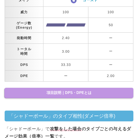
タイプ
ゴースト
威力
100
100
ゲージ数
50
(Energy)
発動時間
2.40
ー
トータル
ー
3.00
時間
DPS
33.33
ー
DPE
ー
2.00
項目説明｜DPS・DPEとは
「シャドーボール」のタイプ相性(ダメージ倍率)
「シャドーボール」で
攻撃をした場合
のタイプごとの与えるダ
メージ効果（倍率）一覧
です。