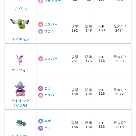
フェアリー
ププリン
エスパー
攻撃
防御
最大CP
HP
163
192
146
2474
ひこう
ネイティオ
攻撃
防御
最大CP
HP
エスパー
163
261
175
3583
エーフィ
*1
どく
攻撃
防御
HP
最大CP
216
190
180
3072
エスパー
ヤドキング
(ガラル)
みず
攻撃
防御
最大CP
HP
163
184
138
2318
どく