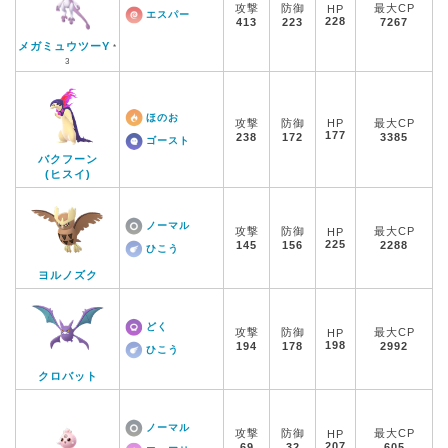
攻撃
防御
最大CP
HP
エスパー
228
413
223
7267
メガミュウツーY
*
3
ほのお
攻撃
防御
HP
最大CP
177
238
172
3385
ゴースト
バクフーン
(ヒスイ)
ノーマル
攻撃
防御
最大CP
HP
225
145
156
2288
ひこう
ヨルノズク
どく
攻撃
防御
最大CP
HP
198
194
178
2992
ひこう
クロバット
ノーマル
攻撃
防御
最大CP
HP
207
69
32
605