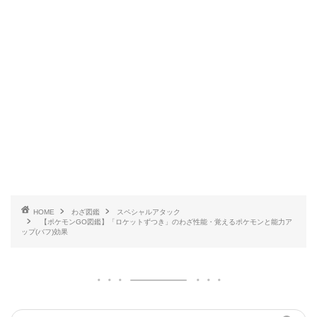
HOME
わざ図鑑
スペシャルアタック
【ポケモンGO図鑑】「ロケットずつき」のわざ性能・覚えるポケモンと能力ア
ップ(バフ)効果