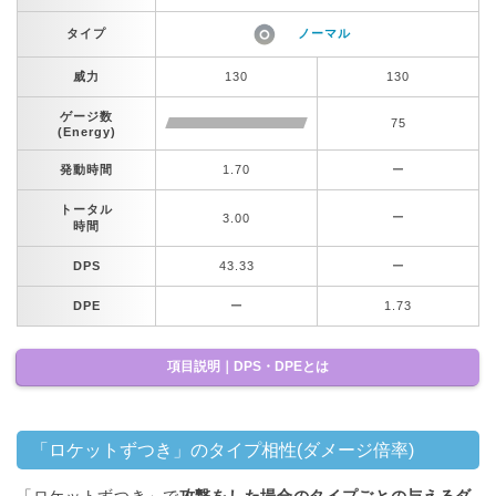
タイプ
ノーマル
威力
130
130
ゲージ数
75
(Energy)
発動時間
1.70
ー
トータル
ー
3.00
時間
DPS
43.33
ー
DPE
ー
1.73
項目説明｜DPS・DPEとは
「ロケットずつき」のタイプ相性(ダメージ倍率)