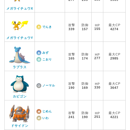
メガライチュウX
攻撃
防御
最大CP
HP
でんき
155
339
157
4274
メガライチュウY
みず
攻撃
防御
最大CP
HP
277
165
174
2985
こおり
ラプラス
攻撃
防御
最大CP
HP
ノーマル
330
190
169
3647
カビゴン
じめん
攻撃
防御
最大CP
HP
251
241
190
4221
いわ
ドサイドン