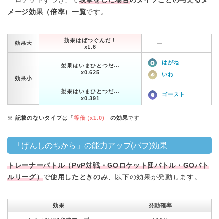
「ロケットずつき」で
攻撃をした場合
のタイプごとの与えるダ
メージ効果（倍率）一覧
です。
効果はばつぐんだ！
効果大
ー
x1.6
はがね
効果はいまひとつだ…
x0.625
いわ
効果小
効果はいまひとつだ…
ゴースト
x0.391
※
記載のないタイプは「
等倍 (x1.0)
」の効果
です
「げんしのちから」の能力アップ(バフ)効果
トレーナーバトル（PvP対戦・GOロケット団バトル・GOバト
ルリーグ）
で使用したときのみ
、以下の効果が発動します。
効果
発動確率