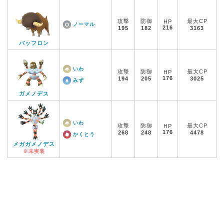
攻撃
防御
最大CP
HP
ノーマル
216
195
182
3163
バッフロン
いわ
攻撃
防御
最大CP
HP
176
194
205
3025
みず
ガメノデス
いわ
攻撃
防御
最大CP
HP
176
268
248
4478
かくとう
メガガメノデス
※未実装