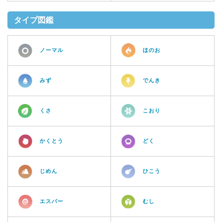
タイプ図鑑
ノーマル
ほのお
みず
でんき
くさ
こおり
かくとう
どく
じめん
ひこう
エスパー
むし