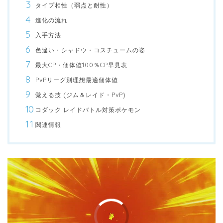
タイプ相性（弱点と耐性）
進化の流れ
入手方法
色違い・シャドウ・コスチュームの姿
最大CP・個体値100％CP早見表
PvPリーグ別理想最適個体値
覚える技 (ジム＆レイド・PvP)
コダック レイドバトル対策ポケモン
関連情報