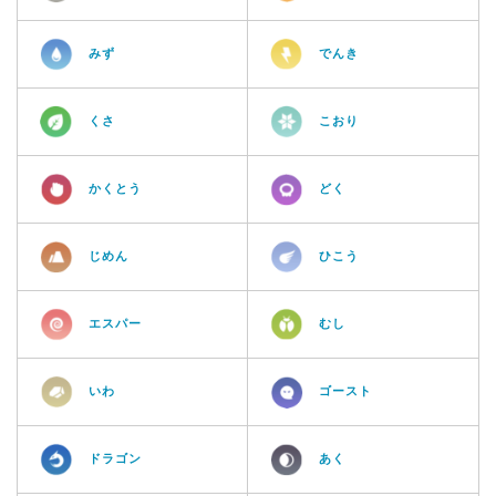
みず
でんき
くさ
こおり
かくとう
どく
じめん
ひこう
エスパー
むし
いわ
ゴースト
ドラゴン
あく