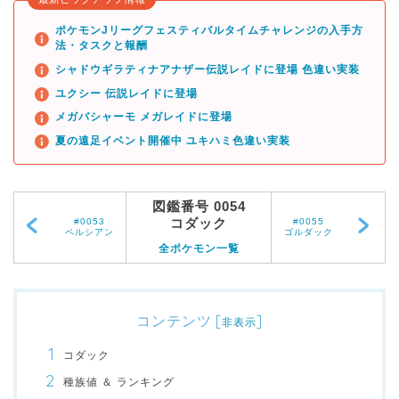
ポケモンJリーグフェスティバルタイムチャレンジの入手方
法・タスクと報酬
シャドウギラティナアナザー伝説レイドに登場 色違い実装
ユクシー 伝説レイドに登場
メガバシャーモ メガレイドに登場
夏の遠足イベント開催中 ユキハミ色違い実装
図鑑番号 0054
コダック
#0053
#0055
ペルシアン
ゴルダック
全ポケモン一覧
コンテンツ
[
]
非表示
コダック
種族値 ＆ ランキング