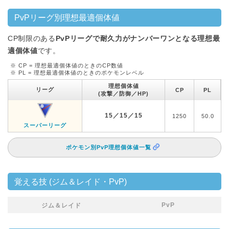
PvPリーグ別理想最適個体値
CP制限のある
PvPリーグで耐久力がナンバーワンとなる理想最
適個体値
です。
※ CP = 理想最適個体値のときのCP数値
※ PL = 理想最適個体値のときのポケモンレベル
理想個体値
リーグ
CP
PL
(攻撃／防御／HP)
15／15／15
1250
50.0
スーパーリーグ
ポケモン別PvP理想個体値一覧
覚える技 (ジム＆レイド・PvP)
PvP
ジム＆レイド