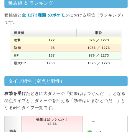
種族値 ＆ ランキング
種族値と
全 1273種類 のポケモン
における順位（ランキング）
です。
種族値
順位
攻撃
122
976
／ 1273
防御
95
1056
／ 1273
HP
137
976
／ 1273
最大CP
1250
1025
／ 1273
タイプ相性（弱点と耐性）
攻撃を受けたとき
に大ダメージ「効果はばつぐんだ！」となる
弱点タイプと、ダメージを抑える「効果はいまひとつだ…」と
なる耐性タイプ一覧です。
効果はばつぐんだ！
ー
x2.56
弱点