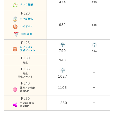
474
439
タスク報酬
PL20
タマゴ孵化
632
585
レイドボス
GBL報酬
PL25
レイドボス
790
天候ブースト
731
PL30
948
ー
野生
PL35
ー
野生
1027
天候ブースト
PL40
1106
ー
通常アメ強化
最大CP
PL50
1250
ー
アメXL強化
最大CP