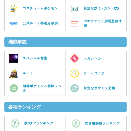
コスチュームポケモン
特別な技 (レガシー技)
PvPポケモン別理想個体
公式ルート都道府県別
値
機能解説
スペシャル背景
メガシンカ
ルート
チームコラボ
相棒ポケモン＆相棒レベ
特別なポケモン交換
ル
各種ランキング
最大CPランキング
総合種族値ランキング