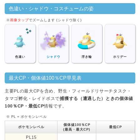
色違い・シャドウ・コスチュームの姿
※
画像タップ
でズームします (シャドウ除く)
色違い
シャドウ
浮き輪
ホリデー
最大CP・個体値100％CP早見表
主要PLの最大CPを含め、野生・フィールドリサーチタスク・
タマゴ孵化・レイドボスで
捕獲する（遭遇した）ときの個体値
100％CP・最低CP
情報です。
※ PL = ポケモンレベル
個体値100％CP
ポケモンレベル
最低CP
(最高・最大CP)
PL15