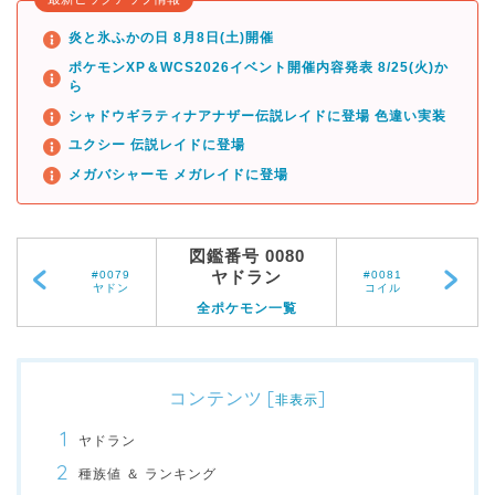
炎と氷ふかの日 8月8日(土)開催
ポケモンXP＆WCS2026イベント開催内容発表 8/25(火)か
ら
シャドウギラティナアナザー伝説レイドに登場 色違い実装
ユクシー 伝説レイドに登場
メガバシャーモ メガレイドに登場
図鑑番号 0080
ヤドラン
#0079
#0081
ヤドン
コイル
全ポケモン一覧
コンテンツ
[
]
非表示
ヤドラン
種族値 ＆ ランキング