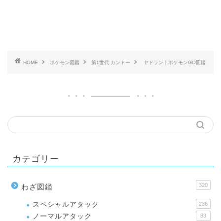
HOME
ポケモン図鑑
第1世代 カントー
ヤドラン｜ポケモンGO図鑑
カテゴリー
320
わざ図鑑
スペシャルアタック
236
ノーマルアタック
83