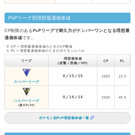
PvPリーグ別理想最適個体値
CP制限のある
PvPリーグで耐久力がナンバーワンとなる理想最
適個体値
です。
※ CP = 理想最適個体値のときのCP数値
※ PL = 理想最適個体値のときのポケモンレベル
理想個体値
リーグ
CP
PL
(攻撃／防御／HP)
0／13／15
1500
22.5
スーパーリーグ
0／14／14
2500
45.5
ハイパーリーグ
(最大PL50)
ポケモン別PvP理想個体値一覧