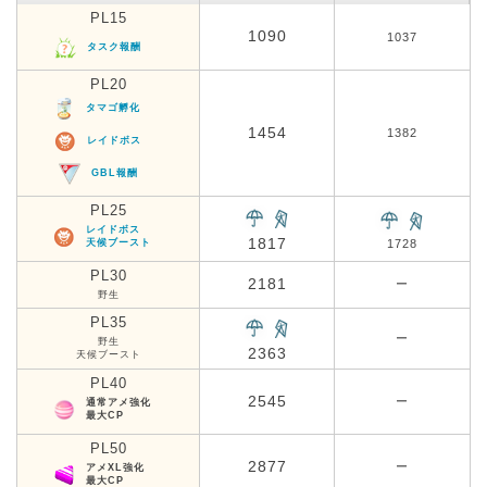
PL15
1090
1037
タスク報酬
PL20
タマゴ孵化
1454
1382
レイドボス
GBL報酬
PL25
レイドボス
1817
天候ブースト
1728
PL30
2181
ー
野生
PL35
ー
野生
2363
天候ブースト
PL40
2545
ー
通常アメ強化
最大CP
PL50
2877
ー
アメXL強化
最大CP