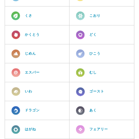
くさ
こおり
かくとう
どく
じめん
ひこう
エスパー
むし
いわ
ゴースト
ドラゴン
あく
はがね
フェアリー