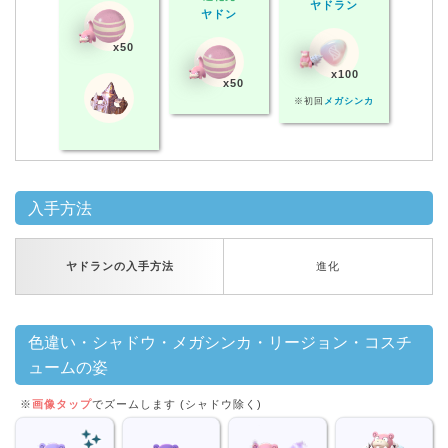
ヤドラン
ヤドン
x50
x100
x50
※初回
メガシンカ
入手方法
ヤドランの入手方法
進化
色違い・シャドウ・メガシンカ・リージョン・コスチ
ュームの姿
※
画像タップ
でズームします (シャドウ除く)