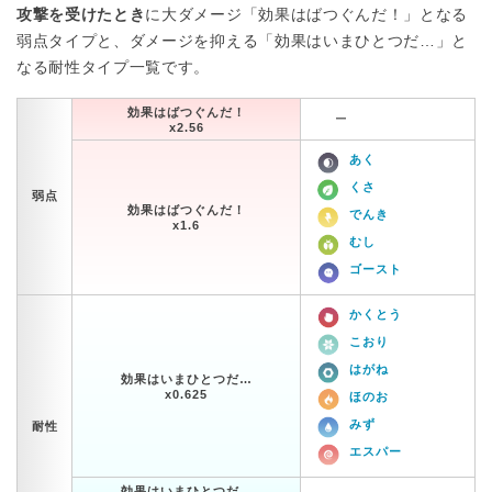
攻撃を受けたとき
に大ダメージ「効果はばつぐんだ！」となる
弱点タイプと、ダメージを抑える「効果はいまひとつだ…」と
なる耐性タイプ一覧です。
効果はばつぐんだ！
ー
x2.56
あく
くさ
弱点
効果はばつぐんだ！
でんき
x1.6
むし
ゴースト
かくとう
こおり
はがね
効果はいまひとつだ…
x0.625
ほのお
みず
耐性
エスパー
効果はいまひとつだ…