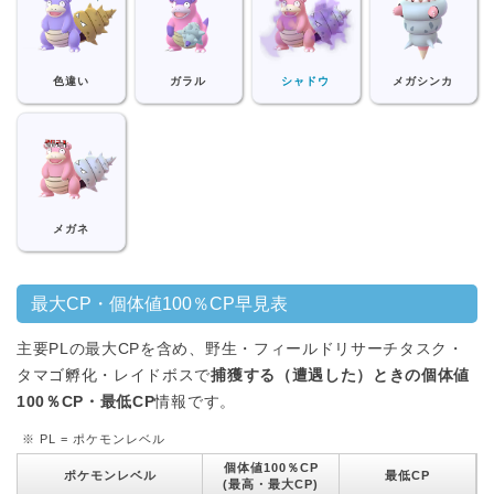
色違い
ガラル
シャドウ
メガシンカ
メガネ
最大CP・個体値100％CP早見表
主要PLの最大CPを含め、野生・フィールドリサーチタスク・
タマゴ孵化・レイドボスで
捕獲する（遭遇した）ときの個体値
100％CP・最低CP
情報です。
※ PL = ポケモンレベル
個体値100％CP
ポケモンレベル
最低CP
(最高・最大CP)