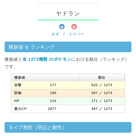
ヤドラン
みず
/
エスパー
種族値 ＆ ランキング
種族値と
全 1273種類 のポケモン
における順位（ランキング）
です。
種族値
順位
攻撃
177
625
／ 1273
防御
180
387
／ 1273
HP
216
171
／ 1273
最大CP
2877
487
／ 1273
タイプ相性（弱点と耐性）