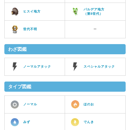
パルデア地方
ヒスイ地方
（第9世代）
世代不明
ー
わざ図鑑
ノーマルアタック
スペシャルアタック
タイプ図鑑
ノーマル
ほのお
みず
でんき