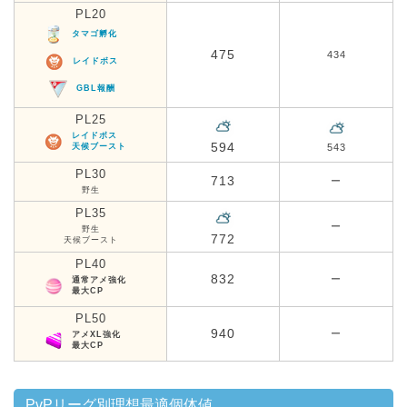
PL20
タマゴ孵化
475
434
レイドボス
GBL報酬
PL25
レイドボス
594
天候ブースト
543
PL30
713
ー
野生
PL35
ー
野生
772
天候ブースト
PL40
832
ー
通常アメ強化
最大CP
PL50
940
ー
アメXL強化
最大CP
PvPリーグ別理想最適個体値