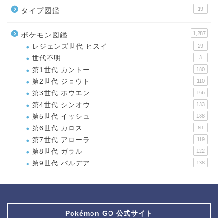
19
タイプ図鑑
1,287
ポケモン図鑑
レジェンズ世代 ヒスイ
29
世代不明
3
第1世代 カントー
180
第2世代 ジョウト
110
第3世代 ホウエン
166
第4世代 シンオウ
133
第5世代 イッシュ
188
第6世代 カロス
98
第7世代 アローラ
119
第8世代 ガラル
122
第9世代 パルデア
138
Pokémon GO 公式サイト