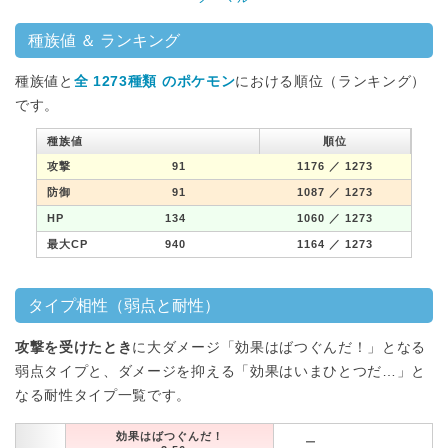
種族値 ＆ ランキング
種族値と
全 1273種類 のポケモン
における順位（ランキング）
です。
種族値
順位
攻撃
91
1176
／ 1273
防御
91
1087
／ 1273
HP
134
1060
／ 1273
最大CP
940
1164
／ 1273
タイプ相性（弱点と耐性）
攻撃を受けたとき
に大ダメージ「効果はばつぐんだ！」となる
弱点タイプと、ダメージを抑える「効果はいまひとつだ…」と
なる耐性タイプ一覧です。
効果はばつぐんだ！
ー