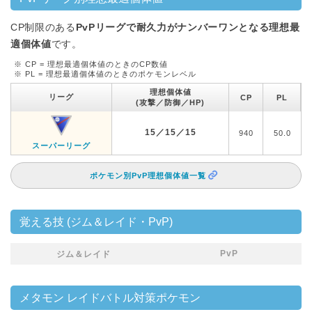
CP制限のある
PvPリーグで耐久力がナンバーワンとなる理想最
適個体値
です。
※ CP = 理想最適個体値のときのCP数値
※ PL = 理想最適個体値のときのポケモンレベル
理想個体値
リーグ
CP
PL
(攻撃／防御／HP)
15／15／15
940
50.0
スーパーリーグ
ポケモン別PvP理想個体値一覧
覚える技 (ジム＆レイド・PvP)
PvP
ジム＆レイド
メタモン レイドバトル対策ポケモン