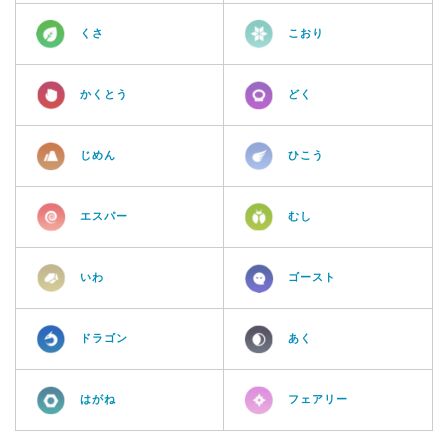
くさ
こおり
かくとう
どく
じめん
ひこう
エスパー
むし
いわ
ゴースト
ドラゴン
あく
はがね
フェアリー