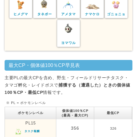
ヒメグマ
タネボー
アメタマ
ナマケロ
ゴニョニョ
ヨマワル
最大CP・個体値100％CP早見表
主要PLの最大CPを含め、野生・フィールドリサーチタスク・
タマゴ孵化・レイドボスで
捕獲する（遭遇した）ときの個体値
100％CP・最低CP
情報です。
※ PL = ポケモンレベル
個体値100％CP
ポケモンレベル
最低CP
(最高・最大CP)
PL15
356
326
タスク報酬