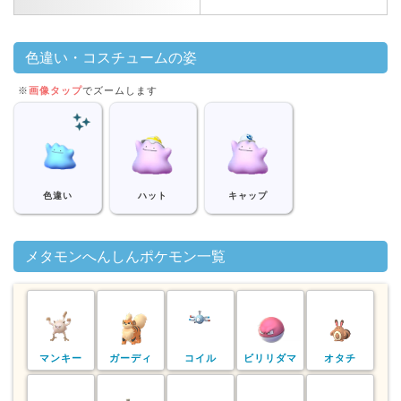
色違い・コスチュームの姿
※
画像タップ
でズームします
色違い
ハット
キャップ
メタモンへんしんポケモン一覧
マンキー
ガーディ
コイル
ビリリダマ
オタチ