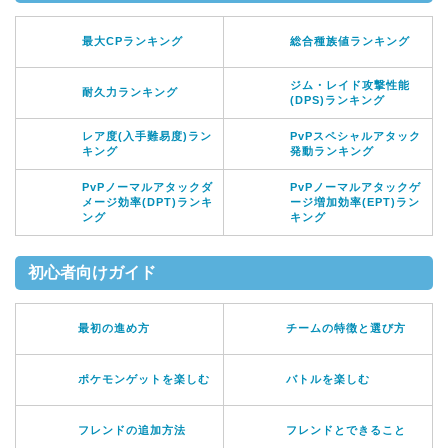
最大CPランキング
総合種族値ランキング
ジム・レイド攻撃性能
耐久力ランキング
(DPS)ランキング
レア度(入手難易度)ラン
PvPスペシャルアタック
キング
発動ランキング
PvPノーマルアタックダ
PvPノーマルアタックゲ
メージ効率(DPT)ランキ
ージ増加効率(EPT)ラン
ング
キング
初心者向けガイド
最初の進め方
チームの特徴と選び方
ポケモンゲットを楽しむ
バトルを楽しむ
フレンドの追加方法
フレンドとできること