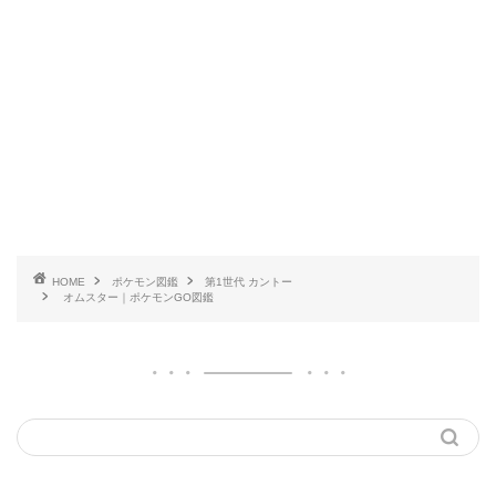
HOME
ポケモン図鑑
第1世代 カントー
オムスター｜ポケモンGO図鑑