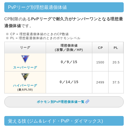
PvPリーグ別理想最適個体値
CP制限のある
PvPリーグで耐久力がナンバーワンとなる理想最
適個体値
です。
※ CP = 理想最適個体値のときのCP数値
※ PL = 理想最適個体値のときのポケモンレベル
理想個体値
リーグ
CP
PL
(攻撃／防御／HP)
0／9／15
1500
20.5
スーパーリーグ
0／14／15
2499
37.5
ハイパーリーグ
(最大PL50)
ポケモン別PvP理想個体値一覧
覚える技 (ジム＆レイド・PvP・ダイマックス)