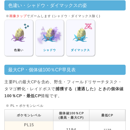
色違い・シャドウ・ダイマックスの姿
※
画像タップ
でズームします (シャドウ・ダイマックス除く)
色違い
シャドウ
ダイマックス
最大CP・個体値100％CP早見表
主要PLの最大CPを含め、野生・フィールドリサーチタスク・
タマゴ孵化・レイドボスで
捕獲する（遭遇した）ときの個体値
100％CP・最低CP
情報です。
※ PL = ポケモンレベル
個体値100％CP
ポケモンレベル
最低CP
(最高・最大CP)
PL15
1194
1138