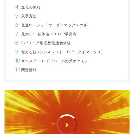
進化の流れ
入手方法
色違い・シャドウ・ダイマックスの姿
最大CP・個体値100％CP早見表
PvPリーグ別理想最適個体値
覚える技 (ジム＆レイド・PvP・ダイマックス)
オムスター レイドバトル対策ポケモン
関連情報