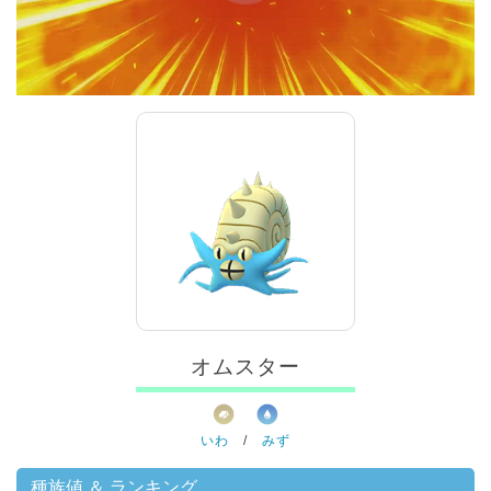
00:00
/
01:00
オムスター
いわ
/
みず
種族値 ＆ ランキング