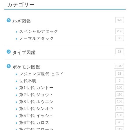
カテゴリー
320
わざ図鑑
スペシャルアタック
236
ノーマルアタック
83
19
タイプ図鑑
1,287
ポケモン図鑑
レジェンズ世代 ヒスイ
29
世代不明
3
第1世代 カントー
180
第2世代 ジョウト
110
第3世代 ホウエン
166
第4世代 シンオウ
133
第5世代 イッシュ
188
第6世代 カロス
98
第7世代 アローラ
119