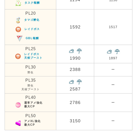
タスク報酬
PL20
タマゴ孵化
1592
1517
レイドボス
GBL報酬
PL25
レイドボス
1990
天候ブースト
1897
PL30
2388
ー
野生
PL35
ー
野生
2587
天候ブースト
PL40
2786
ー
通常アメ強化
最大CP
PL50
3150
ー
アメXL強化
最大CP