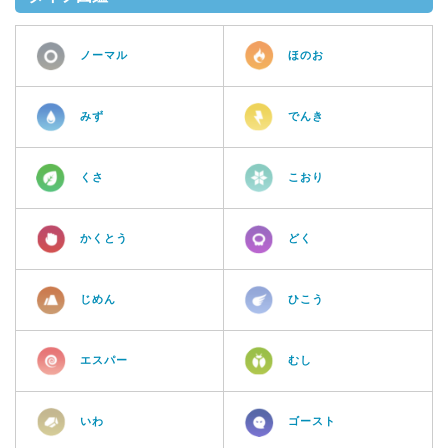
ノーマル
ほのお
みず
でんき
くさ
こおり
かくとう
どく
じめん
ひこう
エスパー
むし
いわ
ゴースト