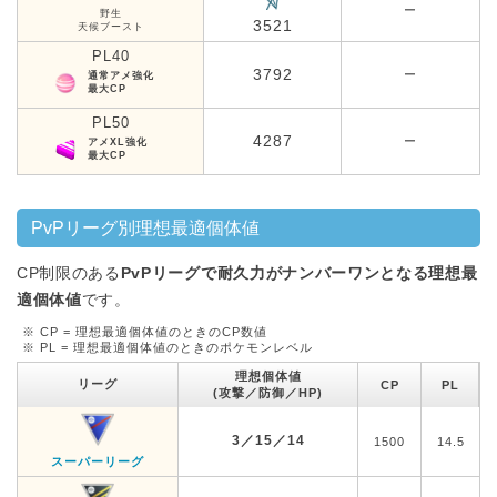
ー
野生
3521
天候ブースト
PL40
3792
ー
通常アメ強化
最大CP
PL50
4287
ー
アメXL強化
最大CP
PvPリーグ別理想最適個体値
CP制限のある
PvPリーグで耐久力がナンバーワンとなる理想最
適個体値
です。
※ CP = 理想最適個体値のときのCP数値
※ PL = 理想最適個体値のときのポケモンレベル
理想個体値
リーグ
CP
PL
(攻撃／防御／HP)
3／15／14
1500
14.5
スーパーリーグ