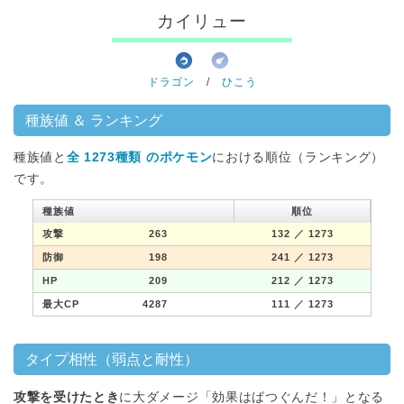
カイリュー
ドラゴン
/
ひこう
種族値 ＆ ランキング
種族値と
全 1273種類 のポケモン
における順位（ランキング）
です。
種族値
順位
攻撃
263
132
／ 1273
防御
198
241
／ 1273
HP
209
212
／ 1273
最大CP
4287
111
／ 1273
タイプ相性（弱点と耐性）
攻撃を受けたとき
に大ダメージ「効果はばつぐんだ！」となる