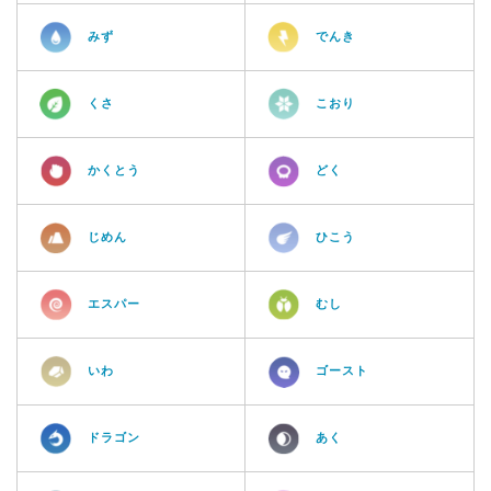
みず
でんき
くさ
こおり
かくとう
どく
じめん
ひこう
エスパー
むし
いわ
ゴースト
ドラゴン
あく