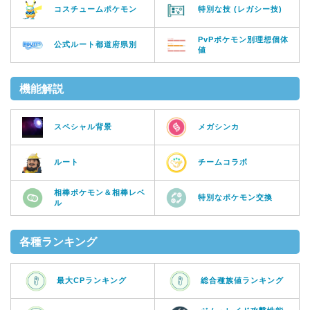
コスチュームポケモン
特別な技 (レガシー技)
PvPポケモン別理想個体
公式ルート都道府県別
値
機能解説
スペシャル背景
メガシンカ
ルート
チームコラボ
相棒ポケモン＆相棒レベ
特別なポケモン交換
ル
各種ランキング
最大CPランキング
総合種族値ランキング