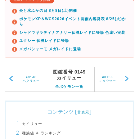
炎と氷ふかの日 8月8日(土)開催
ポケモンXP＆WCS2026イベント開催内容発表 8/25(火)か
ら
シャドウギラティナアナザー伝説レイドに登場 色違い実装
ユクシー 伝説レイドに登場
メガバシャーモ メガレイドに登場
図鑑番号 0149
カイリュー
#0148
#0150
ハクリュー
ミュウツー
全ポケモン一覧
コンテンツ
[
]
非表示
カイリュー
種族値 ＆ ランキング