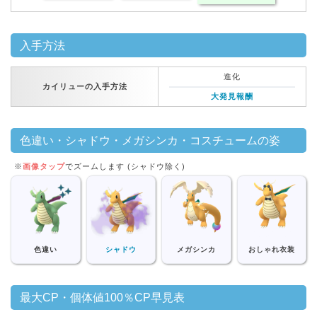
入手方法
進化
カイリューの入手方法
大発見報酬
色違い・シャドウ・メガシンカ・コスチュームの姿
※
画像タップ
でズームします (シャドウ除く)
色違い
シャドウ
メガシンカ
おしゃれ衣装
最大CP・個体値100％CP早見表