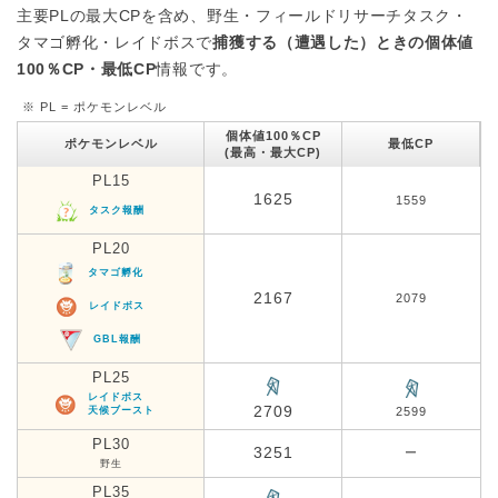
主要PLの最大CPを含め、野生・フィールドリサーチタスク・
タマゴ孵化・レイドボスで
捕獲する（遭遇した）ときの個体値
100％CP・最低CP
情報です。
※ PL = ポケモンレベル
個体値100％CP
ポケモンレベル
最低CP
(最高・最大CP)
PL15
1625
1559
タスク報酬
PL20
タマゴ孵化
2167
2079
レイドボス
GBL報酬
PL25
レイドボス
2709
天候ブースト
2599
PL30
3251
ー
野生
PL35