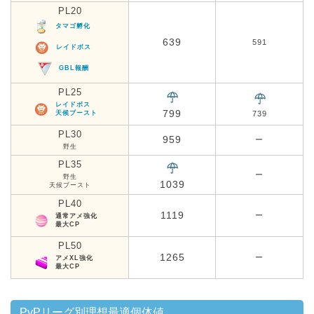
PL20
タマゴ孵化
639
591
レイドボス
GBL報酬
PL25
レイドボス
799
天候ブースト
739
PL30
959
ー
野生
PL35
ー
野生
1039
天候ブースト
PL40
1119
ー
通常アメ強化
最大CP
PL50
1265
ー
アメXL強化
最大CP
PvPリーグ別理想最適個体値