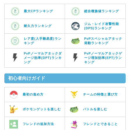
最大CPランキング
総合種族値ランキング
ジム・レイド攻撃性能
耐久力ランキング
(DPS)ランキング
レア度(入手難易度)ラン
PvPスペシャルアタック
キング
発動ランキング
PvPノーマルアタックダ
PvPノーマルアタックゲ
メージ効率(DPT)ランキ
ージ増加効率(EPT)ラン
ング
キング
初心者向けガイド
最初の進め方
チームの特徴と選び方
ポケモンゲットを楽しむ
バトルを楽しむ
フレンドの追加方法
フレンドとできること