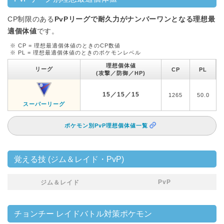
CP制限のある
PvPリーグで耐久力がナンバーワンとなる理想最
適個体値
です。
※ CP = 理想最適個体値のときのCP数値
※ PL = 理想最適個体値のときのポケモンレベル
理想個体値
リーグ
CP
PL
(攻撃／防御／HP)
15／15／15
1265
50.0
スーパーリーグ
ポケモン別PvP理想個体値一覧
覚える技 (ジム＆レイド・PvP)
PvP
ジム＆レイド
チョンチー レイドバトル対策ポケモン