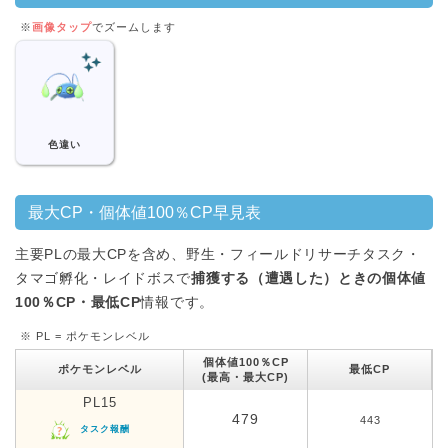
※
画像タップ
でズームします
色違い
最大CP・個体値100％CP早見表
主要PLの最大CPを含め、野生・フィールドリサーチタスク・
タマゴ孵化・レイドボスで
捕獲する（遭遇した）ときの個体値
100％CP・最低CP
情報です。
※ PL = ポケモンレベル
個体値100％CP
ポケモンレベル
最低CP
(最高・最大CP)
PL15
479
443
タスク報酬