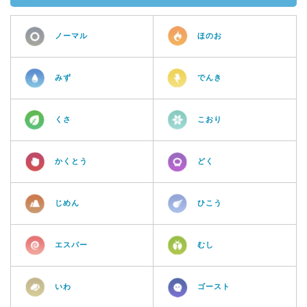
ノーマル
ほのお
みず
でんき
くさ
こおり
かくとう
どく
じめん
ひこう
エスパー
むし
いわ
ゴースト