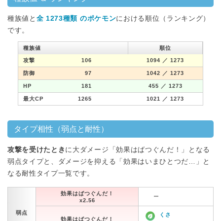
種族値と
全 1273種類 のポケモン
における順位（ランキング）
です。
種族値
順位
攻撃
106
1094
／ 1273
防御
97
1042
／ 1273
HP
181
455
／ 1273
最大CP
1265
1021
／ 1273
タイプ相性（弱点と耐性）
攻撃を受けたとき
に大ダメージ「効果はばつぐんだ！」となる
弱点タイプと、ダメージを抑える「効果はいまひとつだ…」と
なる耐性タイプ一覧です。
効果はばつぐんだ！
ー
x2.56
弱点
くさ
効果はばつぐんだ！