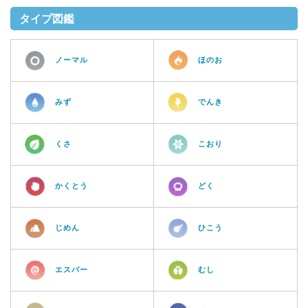
タイプ図鑑
ノーマル
ほのお
みず
でんき
くさ
こおり
かくとう
どく
じめん
ひこう
エスパー
むし