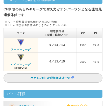
CP制限のある
PvPリーグで耐久力がナンバーワンとなる理想最
適個体値
です。
※ CP = 理想最適個体値のときのCP数値
※ PL = 理想最適個体値のときのポケモンレベル
理想個体値
リーグ
CP
PL
(攻撃／防御／HP)
0／14／13
1500
22.0
スーパーリーグ
0／13／15
2500
43.5
ハイパーリーグ
(最大PL50)
ポケモン別PvP理想個体値一覧
バトル評価