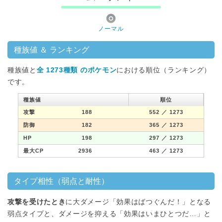
ノーマル
種族値 ＆ ランキング
種族値と
全 1273種類 のポケモン
における順位（ランキング）
です。
種族値
順位
攻撃
188
552
／ 1273
防御
182
365
／ 1273
HP
198
297
／ 1273
最大CP
2936
463
／ 1273
タイプ相性（弱点と耐性）
攻撃を受けたとき
に大ダメージ「効果はばつぐんだ！」となる
弱点タイプと、ダメージを抑える「効果はいまひとつだ…」と