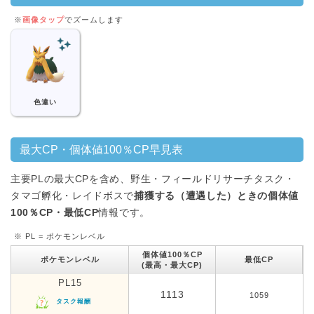
※
画像タップ
でズームします
色違い
最大CP・個体値100％CP早見表
主要PLの最大CPを含め、野生・フィールドリサーチタスク・
タマゴ孵化・レイドボスで
捕獲する（遭遇した）ときの個体値
100％CP・最低CP
情報です。
※ PL = ポケモンレベル
個体値100％CP
ポケモンレベル
最低CP
(最高・最大CP)
PL15
1113
1059
タスク報酬