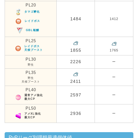
PL20
タマゴ孵化
1484
1412
レイドボス
GBL報酬
PL25
レイドボス
1855
天候ブースト
1765
PL30
2226
ー
野生
PL35
ー
野生
2411
天候ブースト
PL40
2597
ー
通常アメ強化
最大CP
PL50
2936
ー
アメXL強化
最大CP
PvPリーグ別理想最適個体値