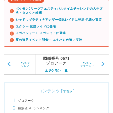
ポケモンJリーグフェスティバルタイムチャレンジの入手方
法・タスクと報酬
シャドウギラティナアナザー伝説レイドに登場 色違い実装
ユクシー 伝説レイドに登場
メガバシャーモ メガレイドに登場
夏の遠足イベント開催中 ユキハミ色違い実装
図鑑番号 0571
ゾロアーク
#0570
#0572
ゾロア
チラーミィ
全ポケモン一覧
コンテンツ
[
]
非表示
ゾロアーク
種族値 ＆ ランキング