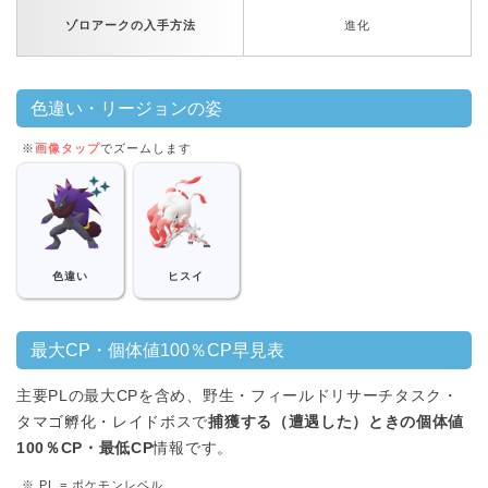
ゾロアークの入手方法
進化
色違い・リージョンの姿
※
画像タップ
でズームします
色違い
ヒスイ
最大CP・個体値100％CP早見表
主要PLの最大CPを含め、野生・フィールドリサーチタスク・
タマゴ孵化・レイドボスで
捕獲する（遭遇した）ときの個体値
100％CP・最低CP
情報です。
※ PL = ポケモンレベル