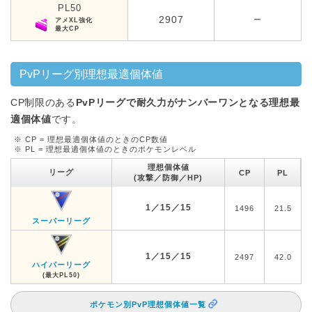
PL50
2907
ー
アメXL強化
最大CP
PvPリーグ別理想最適個体値
CP制限のある
PvPリーグで耐久力がナンバーワンとなる理想最
適個体値
です。
※ CP = 理想最適個体値のときのCP数値
※ PL = 理想最適個体値のときのポケモンレベル
理想個体値
リーグ
CP
PL
(攻撃／防御／HP)
1／15／15
1496
21.5
スーパーリーグ
1／15／15
2497
42.0
ハイパーリーグ
(最大PL50)
ポケモン別PvP理想個体値一覧