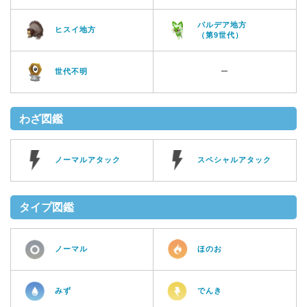
パルデア地方
ヒスイ地方
（第9世代）
世代不明
ー
わざ図鑑
ノーマルアタック
スペシャルアタック
タイプ図鑑
ノーマル
ほのお
みず
でんき