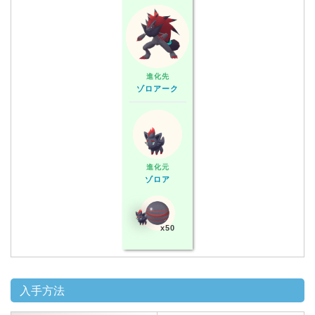
進化先
ゾロアーク
進化元
ゾロア
x50
入手方法