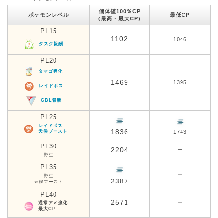
個体値100％CP
ポケモンレベル
最低CP
(最高・最大CP)
PL15
1102
1046
タスク報酬
PL20
タマゴ孵化
1469
1395
レイドボス
GBL報酬
PL25
レイドボス
1836
天候ブースト
1743
PL30
2204
ー
野生
PL35
ー
野生
2387
天候ブースト
PL40
2571
ー
通常アメ強化
最大CP