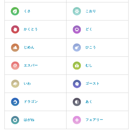
くさ
こおり
かくとう
どく
じめん
ひこう
エスパー
むし
いわ
ゴースト
ドラゴン
あく
はがね
フェアリー