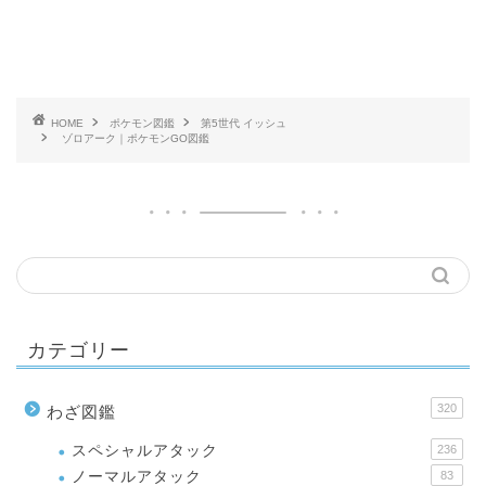
HOME
ポケモン図鑑
第5世代 イッシュ
ゾロアーク｜ポケモンGO図鑑
カテゴリー
320
わざ図鑑
スペシャルアタック
236
ノーマルアタック
83