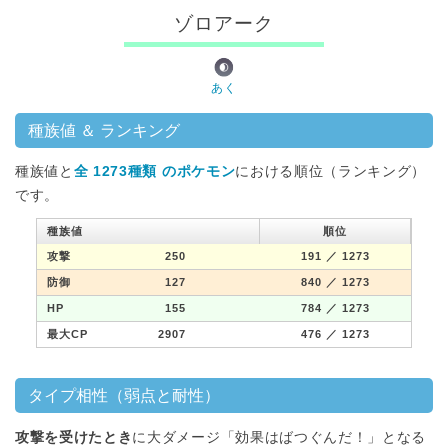
ゾロアーク
あく
種族値 ＆ ランキング
種族値と
全 1273種類 のポケモン
における順位（ランキング）
です。
種族値
順位
攻撃
250
191
／ 1273
防御
127
840
／ 1273
HP
155
784
／ 1273
最大CP
2907
476
／ 1273
タイプ相性（弱点と耐性）
攻撃を受けたとき
に大ダメージ「効果はばつぐんだ！」となる