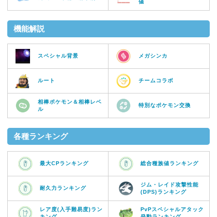
値
機能解説
スペシャル背景
メガシンカ
ルート
チームコラボ
相棒ポケモン＆相棒レベ
特別なポケモン交換
ル
各種ランキング
最大CPランキング
総合種族値ランキング
ジム・レイド攻撃性能
耐久力ランキング
(DPS)ランキング
レア度(入手難易度)ラン
PvPスペシャルアタック
キング
発動ランキング