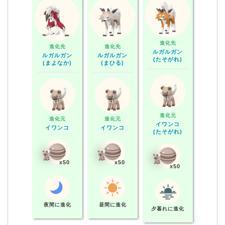
進化先
進化先
進化先
(たそがれ)" widt
ルガルガン
(まよなか)" widt
ルガルガン
(まひる)" width
ルガルガン
h="80" height
(たそがれ)
h="80" height
="80" height="8
(まよなか)
(まひる)
="80" class="al
="80" class="al
0" class="align
igncenter margi
igncenter margi
center margin-
n-b10 backyell
n-b10 backyell
b10 backyello
ow" style="bor
ow" style="bor
w" style="bord
der-radius:5
der-radius:5
er-radius:50%;t
0%;transform:
0%;transform:
ransform: scal
scale(1.2);" />
scale(1.2);" />
e(1.2);" />
進化元
進化元
進化元
イワンコ
イワンコ
イワンコ
(たそがれ)
x50
x50
x50
夜間に進化
昼間に進化
夕暮れに進化