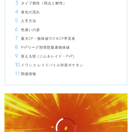
タイプ相性（弱点と耐性）
進化の流れ
入手方法
色違いの姿
最大CP・個体値100％CP早見表
PvPリーグ別理想最適個体値
覚える技 (ジム＆レイド・PvP)
イワンコ レイドバトル対策ポケモン
関連情報