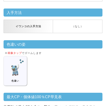
入手方法
イワンコの入手方法
（なし）
色違いの姿
※
画像タップ
でズームします
色違い
最大CP・個体値100％CP早見表