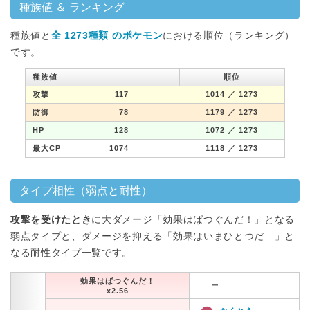
種族値 ＆ ランキング
種族値と
全 1273種類 のポケモン
における順位（ランキング）
です。
種族値
順位
攻撃
117
1014
／ 1273
防御
78
1179
／ 1273
HP
128
1072
／ 1273
最大CP
1074
1118
／ 1273
タイプ相性（弱点と耐性）
攻撃を受けたとき
に大ダメージ「効果はばつぐんだ！」となる
弱点タイプと、ダメージを抑える「効果はいまひとつだ…」と
なる耐性タイプ一覧です。
効果はばつぐんだ！
ー
x2.56