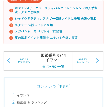
ポケモンJリーグフェスティバルタイムチャレンジの入手方
法・タスクと報酬
シャドウギラティナアナザー伝説レイドに登場 色違い実装
ユクシー 伝説レイドに登場
メガバシャーモ メガレイドに登場
夏の遠足イベント開催中 ユキハミ色違い実装
図鑑番号 0744
イワンコ
#0743
#0745
アブリボン
ルガルガン
全ポケモン一覧
コンテンツ
[
]
非表示
イワンコ
種族値 ＆ ランキング