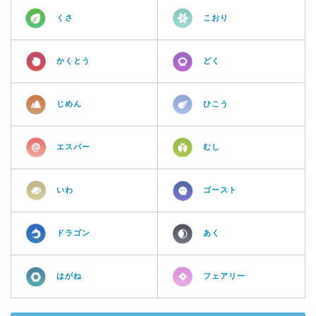
くさ
こおり
かくとう
どく
じめん
ひこう
エスパー
むし
いわ
ゴースト
ドラゴン
あく
はがね
フェアリー