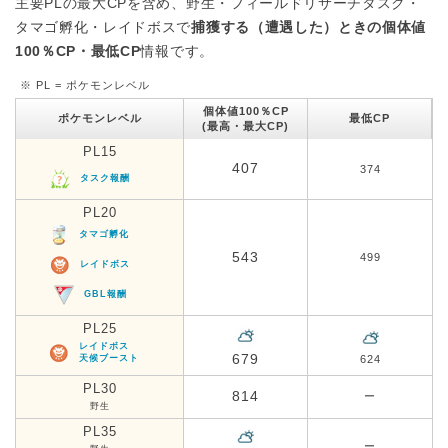
主要PLの最大CPを含め、野生・フィールドリサーチタスク・
タマゴ孵化・レイドボスで
捕獲する（遭遇した）ときの個体値
100％CP・最低CP
情報です。
※ PL = ポケモンレベル
個体値100％CP
ポケモンレベル
最低CP
(最高・最大CP)
PL15
407
374
タスク報酬
PL20
タマゴ孵化
543
499
レイドボス
GBL報酬
PL25
レイドボス
679
天候ブースト
624
PL30
814
ー
野生
PL35
ー