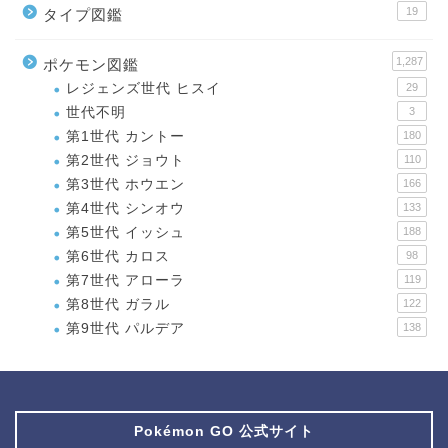
19
タイプ図鑑
1,287
ポケモン図鑑
レジェンズ世代 ヒスイ
29
世代不明
3
第1世代 カントー
180
第2世代 ジョウト
110
第3世代 ホウエン
166
第4世代 シンオウ
133
第5世代 イッシュ
188
第6世代 カロス
98
第7世代 アローラ
119
第8世代 ガラル
122
第9世代 パルデア
138
Pokémon GO 公式サイト