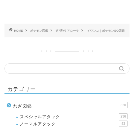
HOME
ポケモン図鑑
第7世代 アローラ
イワンコ｜ポケモンGO図鑑
カテゴリー
320
わざ図鑑
スペシャルアタック
236
ノーマルアタック
83