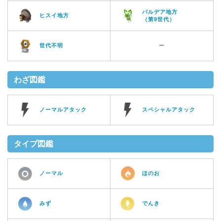
パルデア地方
ヒスイ地方
（第9世代）
世代不明
ー
わざ図鑑
ノーマルアタック
スペシャルアタック
タイプ図鑑
ノーマル
ほのお
みず
でんき