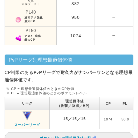
野生
882
天候ブースト
PL40
950
ー
通常アメ強化
最大CP
PL50
1074
ー
アメXL強化
最大CP
PvPリーグ別理想最適個体値
CP制限のある
PvPリーグで耐久力がナンバーワンとなる理想最
適個体値
です。
※ CP = 理想最適個体値のときのCP数値
※ PL = 理想最適個体値のときのポケモンレベル
理想個体値
リーグ
CP
PL
(攻撃／防御／HP)
15／15／15
1074
50.0
スーパーリーグ