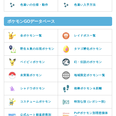
色違いの仕様・動作
色違い入手方法
ポケモンGOデータベース
全ポケモン一覧
レイドボス一覧
野生＆巣の出現ポケモン
タマゴ孵化ポケモン
ベイビィポケモン
幻・伝説のポケモン
未実装ポケモン
地域限定ポケモン一覧
シャドウポケモン
相棒ポケモン＆距離
コスチュームポケモン
特別な技 (レガシー技)
PvPポケモン別理想個体
公式ルート都道府県別