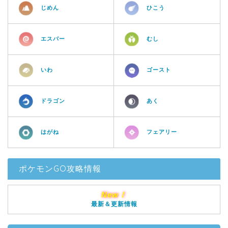
じめん
ひこう
エスパー
むし
いわ
ゴースト
ドラゴン
あく
はがね
フェアリー
ポケモンGO攻略情報
New！
最新＆更新情報