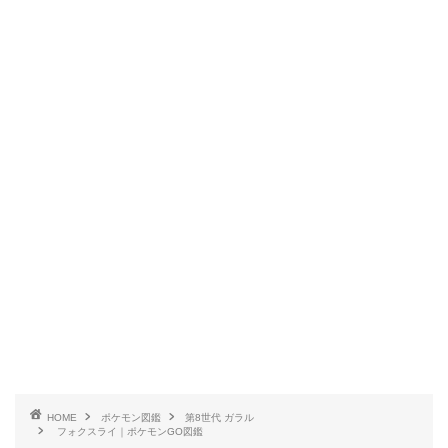
HOME
ポケモン図鑑
第8世代 ガラル
フォクスライ｜ポケモンGO図鑑