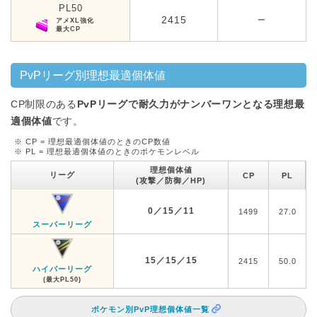
PL50
2415
ー
アメXL強化
最大CP
PvPリーグ別理想最適個体値
CP制限のある
PvPリーグで耐久力がナンバーワンとなる理想最
適個体値
です。
※ CP = 理想最適個体値のときのCP数値
※ PL = 理想最適個体値のときのポケモンレベル
理想個体値
リーグ
CP
PL
(攻撃／防御／HP)
0／15／11
1499
27.0
スーパーリーグ
15／15／15
2415
50.0
ハイパーリーグ
(最大PL50)
ポケモン別PvP理想個体値一覧