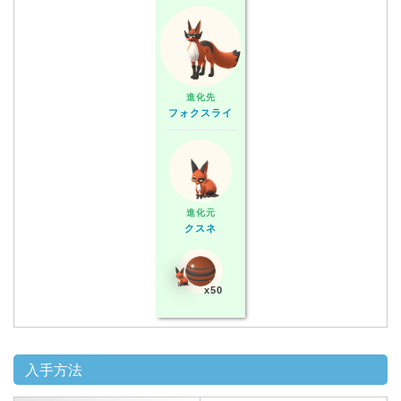
進化先
フォクスライ
進化元
クスネ
x50
入手方法