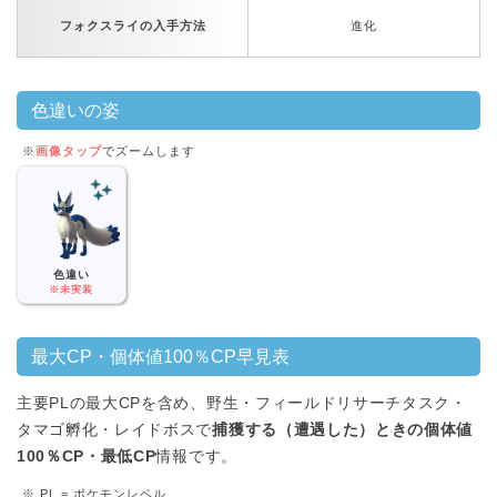
フォクスライの入手方法
進化
色違いの姿
※
画像タップ
でズームします
色違い
※未実装
最大CP・個体値100％CP早見表
主要PLの最大CPを含め、野生・フィールドリサーチタスク・
タマゴ孵化・レイドボスで
捕獲する（遭遇した）ときの個体値
100％CP・最低CP
情報です。
※ PL = ポケモンレベル