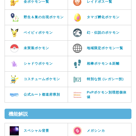
全ポケモン一覧
レイドボス一覧
野生＆巣の出現ポケモン
タマゴ孵化ポケモン
ベイビィポケモン
幻・伝説のポケモン
未実装ポケモン
地域限定ポケモン一覧
シャドウポケモン
相棒ポケモン＆距離
コスチュームポケモン
特別な技 (レガシー技)
PvPポケモン別理想個体
公式ルート都道府県別
値
機能解説
スペシャル背景
メガシンカ