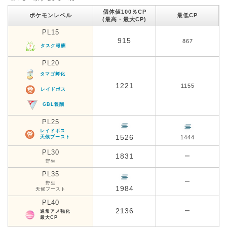
個体値100％CP
ポケモンレベル
最低CP
(最高・最大CP)
PL15
915
867
タスク報酬
PL20
タマゴ孵化
1221
1155
レイドボス
GBL報酬
PL25
レイドボス
1526
天候ブースト
1444
PL30
1831
ー
野生
PL35
ー
野生
1984
天候ブースト
PL40
2136
ー
通常アメ強化
最大CP