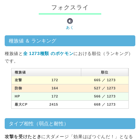
フォクスライ
あく
種族値 ＆ ランキング
種族値と
全 1273種類 のポケモン
における順位（ランキング）
です。
種族値
順位
攻撃
172
665
／ 1273
防御
164
527
／ 1273
HP
172
566
／ 1273
最大CP
2415
668
／ 1273
タイプ相性（弱点と耐性）
攻撃を受けたとき
に大ダメージ「効果はばつぐんだ！」となる