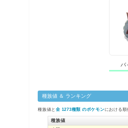
バ
種族値 ＆ ランキング
種族値と
全 1273種類 のポケモン
における順
種族値