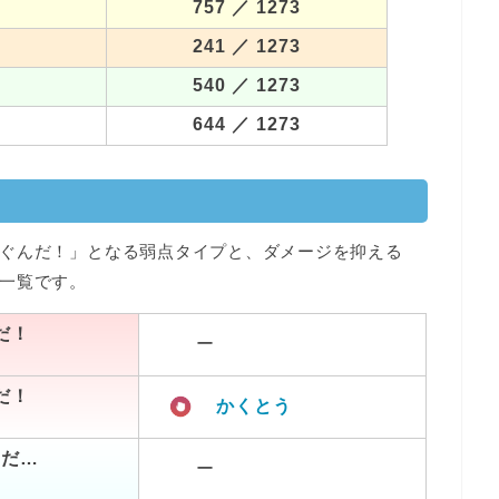
757
／ 1273
241
／ 1273
540
／ 1273
644
／ 1273
ぐんだ！」となる弱点タイプと、ダメージを抑える
一覧です。
だ！
ー
だ！
かくとう
つだ…
ー