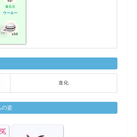
進化元
ウールー
x50
進化
ムの姿