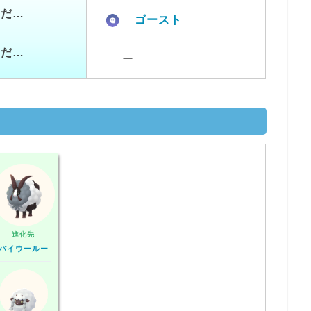
つだ…
ゴースト
つだ…
ー
進化先
バイウールー