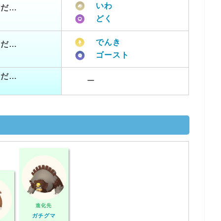
いわ
つだ…
どく
でんき
つだ…
ゴースト
つだ…
ー
進化先
ガチグマ