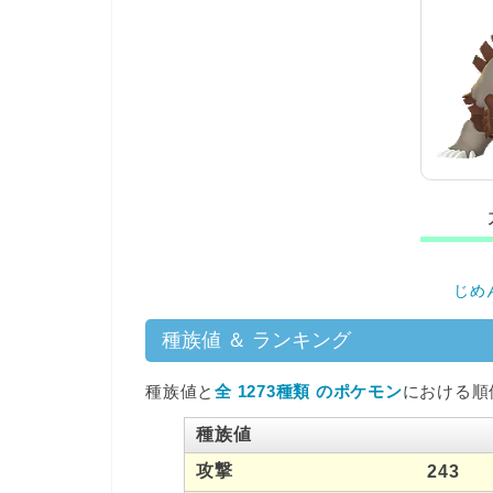
じめ
種族値 ＆ ランキング
種族値と
全 1273種類 のポケモン
における順
種族値
攻撃
243