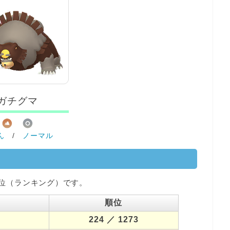
ガチグマ
ん
/
ノーマル
位（ランキング）です。
順位
224
／ 1273