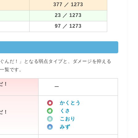
377
／ 1273
23
／ 1273
97
／ 1273
ぐんだ！」となる弱点タイプと、ダメージを抑える
一覧です。
だ！
ー
かくとう
くさ
だ！
こおり
みず