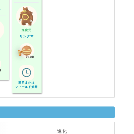
マ
進化元
リングマ
マ
x100
0
満月または
フィールド効果
進化