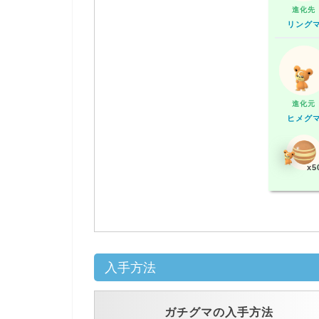
進化先
リング
進化元
ヒメグ
x5
入手方法
ガチグマの入手方法