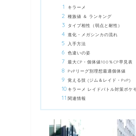
キラーメ
種族値 ＆ ランキング
タイプ相性（弱点と耐性）
進化・メガシンカの流れ
入手方法
色違いの姿
最大CP・個体値100％CP早見表
PvPリーグ別理想最適個体値
覚える技 (ジム＆レイド・PvP)
キラーメ レイドバトル対策ポケ
関連情報