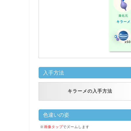
進化元
キラーメ
x50
入手方法
キラーメの入手方法
色違いの姿
※
画像タップ
でズームします