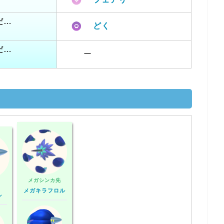
だ…
どく
だ…
ー
メガシンカ先
メガキラフロル
ル