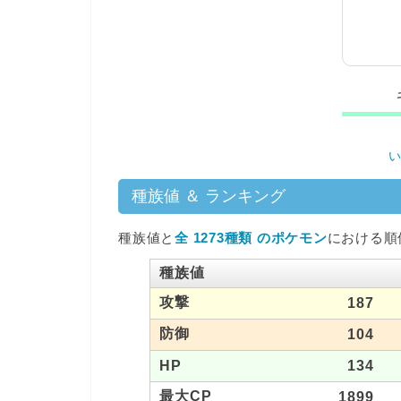
種族値 ＆ ランキング
種族値と
全 1273種類 のポケモン
における順
種族値
攻撃
187
防御
104
HP
134
最大CP
1899