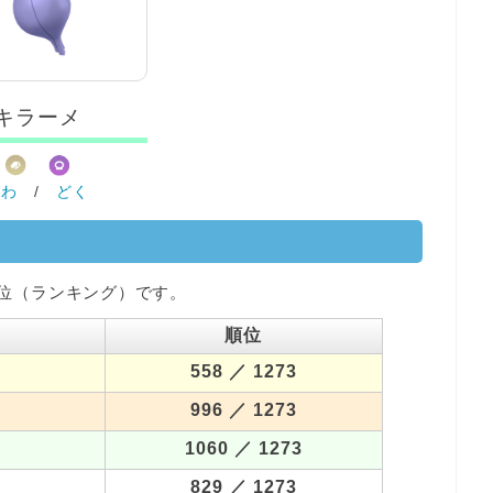
キラーメ
いわ
/
どく
位（ランキング）です。
順位
558
／ 1273
996
／ 1273
1060
／ 1273
829
／ 1273