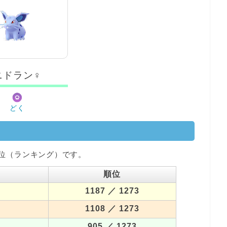
ニドラン♀
どく
位（ランキング）です。
順位
1187
／ 1273
1108
／ 1273
905
／ 1273