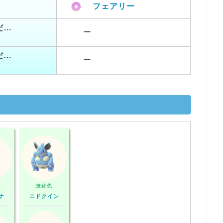
フェアリー
だ…
ー
だ…
ー
進化先
ナ
ニドクイン