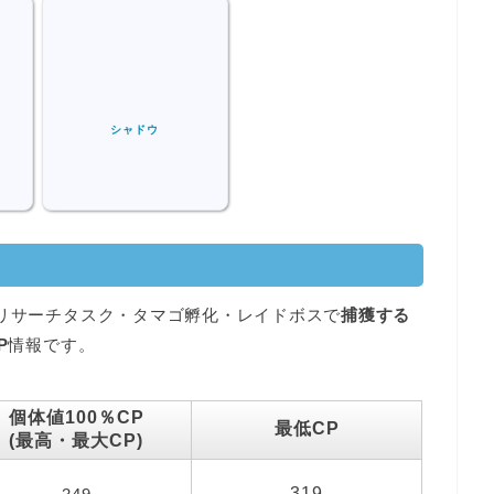
シャドウ
ドリサーチタスク・タマゴ孵化・レイドボスで
捕獲する
P
情報です。
個体値100％CP
最低CP
(最高・最大CP)
319