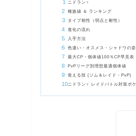
ニドラン♀
種族値 ＆ ランキング
タイプ相性（弱点と耐性）
進化の流れ
入手方法
色違い・オスメス・シャドウの姿
最大CP・個体値100％CP早見表
PvPリーグ別理想最適個体値
覚える技 (ジム＆レイド・PvP)
ニドラン♀ レイドバトル対策ポ