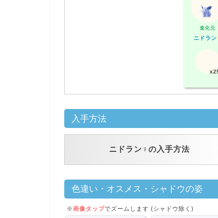
進化元
ニドラン
x2
入手方法
ニドラン♀の入手方法
色違い・オスメス・シャドウの姿
※
画像タップ
でズームします (シャドウ除く)