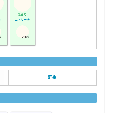
進化元
♀
ニドリーナ
5
x100
野生