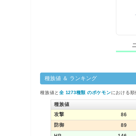
種族値 ＆ ランキング
種族値と
全 1273種類 のポケモン
における順
種族値
攻撃
86
防御
89
HP
146