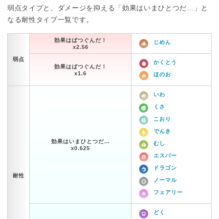
弱点タイプと、ダメージを抑える「効果はいまひとつだ…」と
なる耐性タイプ一覧です。
効果はばつぐんだ！
じめん
x2.56
弱点
かくとう
効果はばつぐんだ！
x1.6
ほのお
いわ
くさ
こおり
でんき
効果はいまひとつだ…
むし
x0.625
エスパー
ドラゴン
耐性
ノーマル
フェアリー
どく