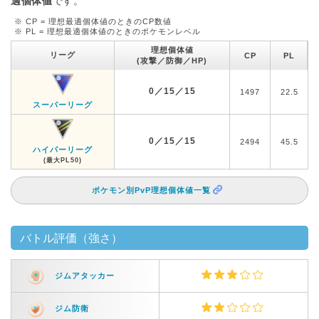
適個体値
です。
※ CP = 理想最適個体値のときのCP数値
※ PL = 理想最適個体値のときのポケモンレベル
理想個体値
リーグ
CP
PL
(攻撃／防御／HP)
0／15／15
1497
22.5
スーパーリーグ
0／15／15
2494
45.5
ハイパーリーグ
(最大PL50)
ポケモン別PvP理想個体値一覧
バトル評価（強さ）
ジムアタッカー
ジム防衛