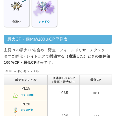
色違い
シャドウ
最大CP・個体値100％CP早見表
主要PLの最大CPを含め、野生・フィールドリサーチタスク・
タマゴ孵化・レイドボスで
捕獲する（遭遇した）ときの個体値
100％CP・最低CP
情報です。
※ PL = ポケモンレベル
個体値100％CP
ポケモンレベル
最低CP
(最高・最大CP)
PL15
1065
1011
タスク報酬
PL20
タマゴ孵化
1420
1348