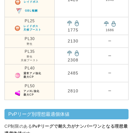
レイドボス
GBL報酬
PL25
レイドボス
1775
天候ブースト
1686
PL30
2130
ー
野生
PL35
ー
野生
2308
天候ブースト
PL40
2485
ー
通常アメ強化
最大CP
PL50
2810
ー
アメXL強化
最大CP
PvPリーグ別理想最適個体値
CP制限のある
PvPリーグで耐久力がナンバーワンとなる理想最