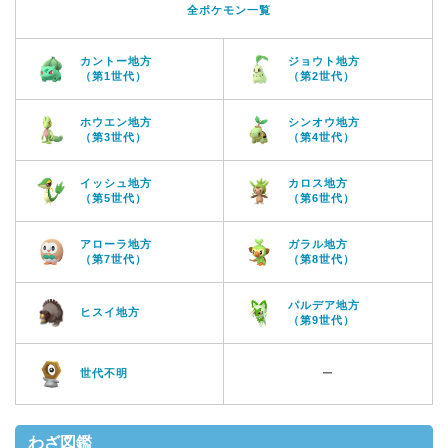
全ポケモン一覧
カントー地方
ジョウト地方
（第1世代）
（第2世代）
ホウエン地方
シンオウ地方
（第3世代）
（第4世代）
イッシュ地方
カロス地方
（第5世代）
（第6世代）
アローラ地方
ガラル地方
（第7世代）
（第8世代）
パルデア地方
ヒスイ地方
（第9世代）
世代不明
ー
わざ図鑑