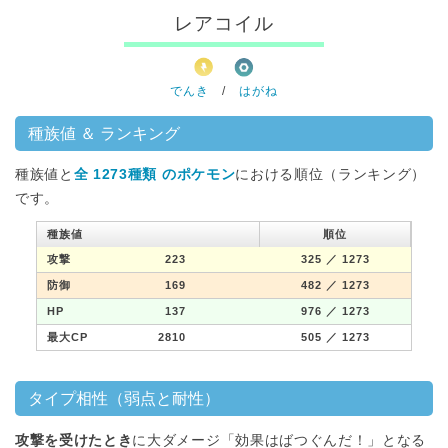
レアコイル
でんき
/
はがね
種族値 ＆ ランキング
種族値と
全 1273種類 のポケモン
における順位（ランキング）
です。
種族値
順位
攻撃
223
325
／ 1273
防御
169
482
／ 1273
HP
137
976
／ 1273
最大CP
2810
505
／ 1273
タイプ相性（弱点と耐性）
攻撃を受けたとき
に大ダメージ「効果はばつぐんだ！」となる