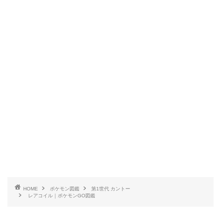
HOME
ポケモン図鑑
第1世代 カントー
レアコイル｜ポケモンGO図鑑