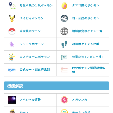
野生＆巣の出現ポケモン
タマゴ孵化ポケモン
ベイビィポケモン
幻・伝説のポケモン
未実装ポケモン
地域限定ポケモン一覧
シャドウポケモン
相棒ポケモン＆距離
コスチュームポケモン
特別な技 (レガシー技)
PvPポケモン別理想個体
公式ルート都道府県別
値
機能解説
スペシャル背景
メガシンカ
ルート
チームコラボ