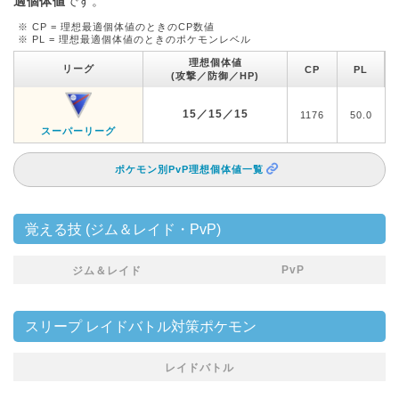
適個体値
です。
※ CP = 理想最適個体値のときのCP数値
※ PL = 理想最適個体値のときのポケモンレベル
理想個体値
リーグ
CP
PL
(攻撃／防御／HP)
15／15／15
1176
50.0
スーパーリーグ
ポケモン別PvP理想個体値一覧
覚える技 (ジム＆レイド・PvP)
PvP
ジム＆レイド
スリープ レイドバトル対策ポケモン
レイドバトル