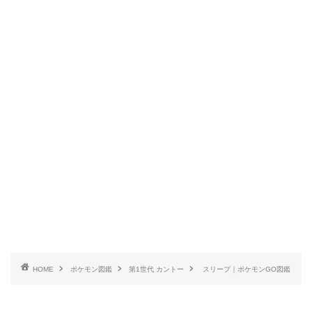
HOME
ポケモン図鑑
第1世代 カントー
スリープ｜ポケモンGO図鑑