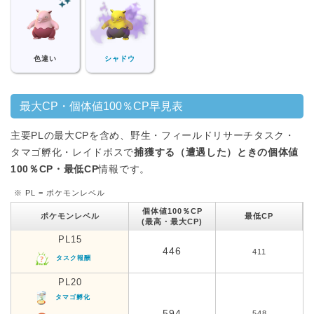
色違い
シャドウ
最大CP・個体値100％CP早見表
主要PLの最大CPを含め、野生・フィールドリサーチタスク・
タマゴ孵化・レイドボスで
捕獲する（遭遇した）ときの個体値
100％CP・最低CP
情報です。
※ PL = ポケモンレベル
個体値100％CP
ポケモンレベル
最低CP
(最高・最大CP)
PL15
446
411
タスク報酬
PL20
タマゴ孵化
594
548