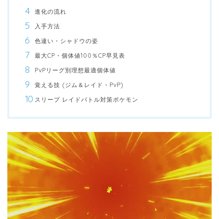
進化の流れ
入手方法
色違い・シャドウの姿
最大CP・個体値100％CP早見表
PvPリーグ別理想最適個体値
覚える技 (ジム＆レイド・PvP)
スリープ レイドバトル対策ポケモン