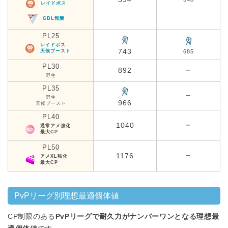
レイドボス
GBL報酬
PL25
レイドボス
743
天候ブースト
685
PL30
892
ー
野生
PL35
ー
野生
966
天候ブースト
PL40
1040
ー
通常アメ強化
最大CP
PL50
1176
ー
アメXL強化
最大CP
PvPリーグ別理想最適個体値
CP制限のある
PvPリーグで耐久力がナンバーワンとなる理想最