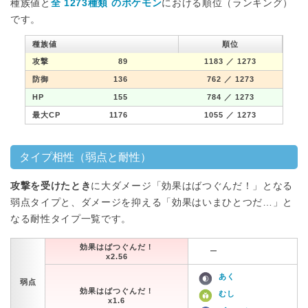
種族値と
全 1273種類 のポケモン
における順位（ランキング）
です。
種族値
順位
攻撃
89
1183
／ 1273
防御
136
762
／ 1273
HP
155
784
／ 1273
最大CP
1176
1055
／ 1273
タイプ相性（弱点と耐性）
攻撃を受けたとき
に大ダメージ「効果はばつぐんだ！」となる
弱点タイプと、ダメージを抑える「効果はいまひとつだ…」と
なる耐性タイプ一覧です。
効果はばつぐんだ！
ー
x2.56
あく
弱点
効果はばつぐんだ！
むし
x1.6