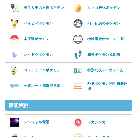
野生＆巣の出現ポケモン
タマゴ孵化ポケモン
ベイビィポケモン
幻・伝説のポケモン
未実装ポケモン
地域限定ポケモン一覧
シャドウポケモン
相棒ポケモン＆距離
コスチュームポケモン
特別な技 (レガシー技)
PvPポケモン別理想個体
公式ルート都道府県別
値
機能解説
スペシャル背景
メガシンカ