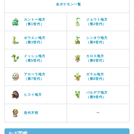
全ポケモン一覧
カントー地方
ジョウト地方
（第1世代）
（第2世代）
ホウエン地方
シンオウ地方
（第3世代）
（第4世代）
イッシュ地方
カロス地方
（第5世代）
（第6世代）
アローラ地方
ガラル地方
（第7世代）
（第8世代）
パルデア地方
ヒスイ地方
（第9世代）
世代不明
ー
わざ図鑑