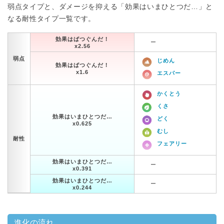
弱点タイプと、ダメージを抑える「効果はいまひとつだ…」と
なる耐性タイプ一覧です。
効果はばつぐんだ！
ー
x2.56
弱点
じめん
効果はばつぐんだ！
x1.6
エスパー
かくとう
くさ
効果はいまひとつだ…
どく
x0.625
むし
耐性
フェアリー
効果はいまひとつだ…
ー
x0.391
効果はいまひとつだ…
ー
x0.244
進化の流れ