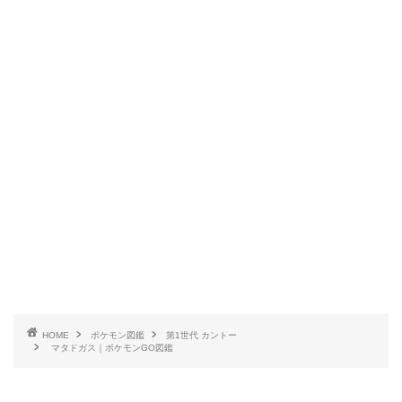
HOME
ポケモン図鑑
第1世代 カントー
マタドガス｜ポケモンGO図鑑