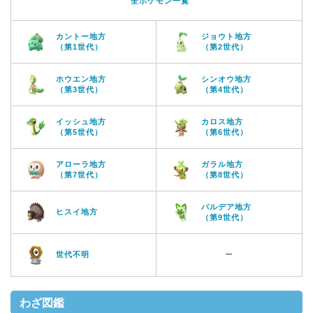
全ポケモン一覧
カントー地方
ジョウト地方
（第1世代）
（第2世代）
ホウエン地方
シンオウ地方
（第3世代）
（第4世代）
イッシュ地方
カロス地方
（第5世代）
（第6世代）
アローラ地方
ガラル地方
（第7世代）
（第8世代）
パルデア地方
ヒスイ地方
（第9世代）
世代不明
ー
わざ図鑑