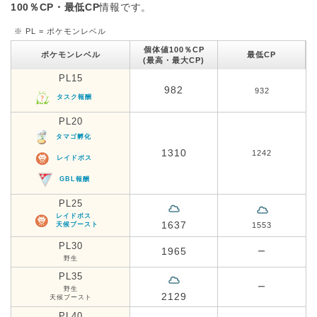
100％CP・最低CP
情報です。
※ PL = ポケモンレベル
個体値100％CP
ポケモンレベル
最低CP
(最高・最大CP)
PL15
982
932
タスク報酬
PL20
タマゴ孵化
1310
1242
レイドボス
GBL報酬
PL25
レイドボス
1637
天候ブースト
1553
PL30
1965
ー
野生
PL35
ー
野生
2129
天候ブースト
PL40