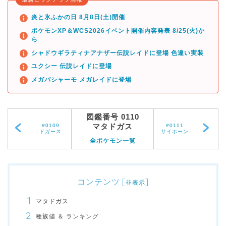
炎と氷ふかの日 8月8日(土)開催
ポケモンXP＆WCS2026イベント開催内容発表 8/25(火)か
ら
シャドウギラティナアナザー伝説レイドに登場 色違い実装
ユクシー 伝説レイドに登場
メガバシャーモ メガレイドに登場
図鑑番号 0110
マタドガス
#0109
#0111
ドガース
サイホーン
全ポケモン一覧
コンテンツ
[
]
非表示
マタドガス
種族値 ＆ ランキング