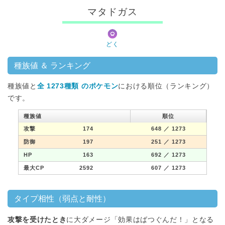
マタドガス
どく
種族値 ＆ ランキング
種族値と
全 1273種類 のポケモン
における順位（ランキング）
です。
種族値
順位
攻撃
174
648
／ 1273
防御
197
251
／ 1273
HP
163
692
／ 1273
最大CP
2592
607
／ 1273
タイプ相性（弱点と耐性）
攻撃を受けたとき
に大ダメージ「効果はばつぐんだ！」となる