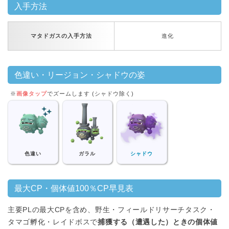
入手方法
マタドガスの入手方法
進化
色違い・リージョン・シャドウの姿
※
画像タップ
でズームします (シャドウ除く)
色違い
ガラル
シャドウ
最大CP・個体値100％CP早見表
主要PLの最大CPを含め、野生・フィールドリサーチタスク・
タマゴ孵化・レイドボスで
捕獲する（遭遇した）ときの個体値