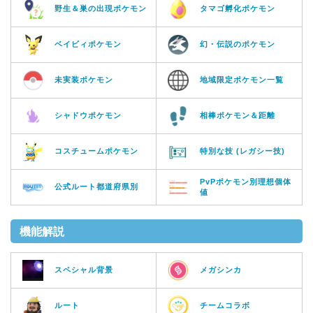
野生＆巣の出現ポケモン
タマゴ孵化ポケモン
ベイビィポケモン
幻・伝説のポケモン
未実装ポケモン
地域限定ポケモン一覧
シャドウポケモン
相棒ポケモン＆距離
コスチュームポケモン
特別な技 (レガシー技)
PvPポケモン別理想個体
公式ルート都道府県別
値
機能解説
スペシャル背景
メガシンカ
ルート
チームコラボ