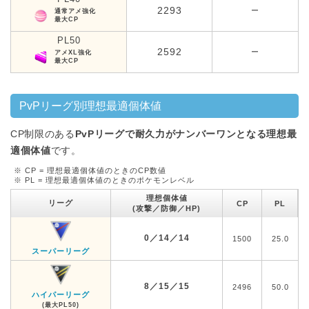
2293
ー
通常アメ強化
最大CP
PL50
2592
ー
アメXL強化
最大CP
PvPリーグ別理想最適個体値
CP制限のある
PvPリーグで耐久力がナンバーワンとなる理想最
適個体値
です。
※ CP = 理想最適個体値のときのCP数値
※ PL = 理想最適個体値のときのポケモンレベル
理想個体値
リーグ
CP
PL
(攻撃／防御／HP)
0／14／14
1500
25.0
スーパーリーグ
8／15／15
2496
50.0
ハイパーリーグ
(最大PL50)