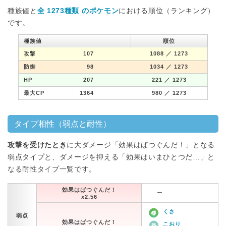
種族値と
全 1273種類 のポケモン
における順位（ランキング）
です。
種族値
順位
攻撃
107
1088
／ 1273
防御
98
1034
／ 1273
HP
207
221
／ 1273
最大CP
1364
980
／ 1273
タイプ相性（弱点と耐性）
攻撃を受けたとき
に大ダメージ「効果はばつぐんだ！」となる
弱点タイプと、ダメージを抑える「効果はいまひとつだ…」と
なる耐性タイプ一覧です。
効果はばつぐんだ！
ー
x2.56
くさ
弱点
効果はばつぐんだ！
こおり