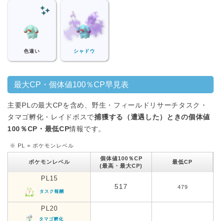
色違い
シャドウ
最大CP・個体値100％CP早見表
主要PLの最大CPを含め、野生・フィールドリサーチタスク・
タマゴ孵化・レイドボスで
捕獲する（遭遇した）ときの個体値
100％CP・最低CP
情報です。
※ PL = ポケモンレベル
個体値100％CP
ポケモンレベル
最低CP
(最高・最大CP)
PL15
517
479
タスク報酬
PL20
タマゴ孵化