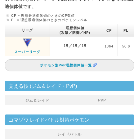
適個体値
です。
※ CP = 理想最適個体値のときのCP数値
※ PL = 理想最適個体値のときのポケモンレベル
理想個体値
リーグ
CP
PL
(攻撃／防御／HP)
15／15／15
1364
50.0
スーパーリーグ
ポケモン別PvP理想個体値一覧
覚える技 (ジム＆レイド・PvP)
PvP
ジム＆レイド
ゴマゾウ レイドバトル対策ポケモン
レイドバトル