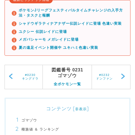
ポケモンJリーグフェスティバルタイムチャレンジの入手方
法・タスクと報酬
シャドウギラティナアナザー伝説レイドに登場 色違い実装
ユクシー 伝説レイドに登場
メガバシャーモ メガレイドに登場
夏の遠足イベント開催中 ユキハミ色違い実装
図鑑番号 0231
ゴマゾウ
#0230
#0232
キングドラ
ドンファン
全ポケモン一覧
コンテンツ
[
]
非表示
ゴマゾウ
種族値 ＆ ランキング