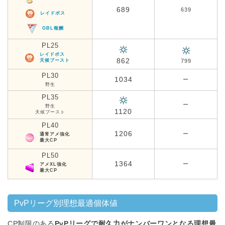
689
639
レイドボス
GBL報酬
PL25
レイドボス
862
天候ブースト
799
PL30
1034
ー
野生
PL35
ー
野生
1120
天候ブースト
PL40
1206
ー
通常アメ強化
最大CP
PL50
1364
ー
アメXL強化
最大CP
PvPリーグ別理想最適個体値
CP制限のある
PvPリーグで耐久力がナンバーワンとなる理想最