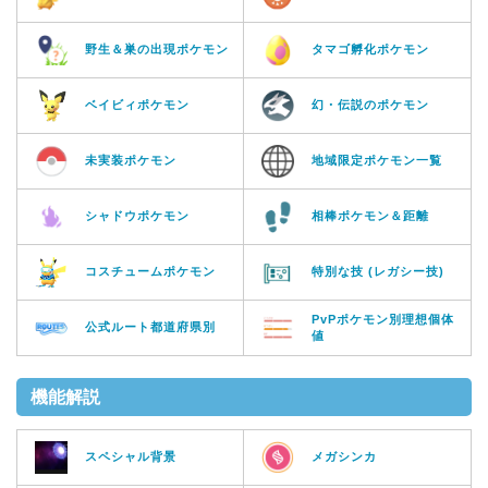
野生＆巣の出現ポケモン
タマゴ孵化ポケモン
ベイビィポケモン
幻・伝説のポケモン
未実装ポケモン
地域限定ポケモン一覧
シャドウポケモン
相棒ポケモン＆距離
コスチュームポケモン
特別な技 (レガシー技)
PvPポケモン別理想個体
公式ルート都道府県別
値
機能解説
スペシャル背景
メガシンカ