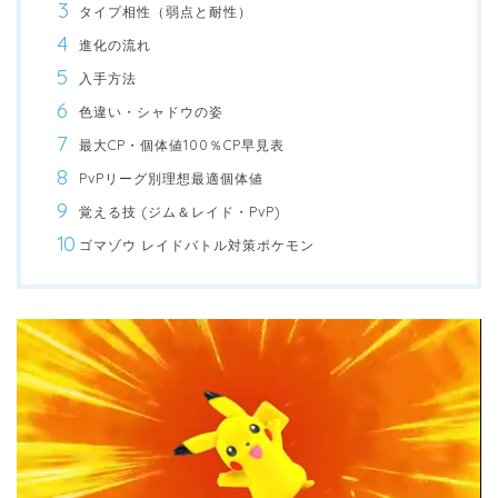
タイプ相性（弱点と耐性）
進化の流れ
入手方法
色違い・シャドウの姿
最大CP・個体値100％CP早見表
PvPリーグ別理想最適個体値
覚える技 (ジム＆レイド・PvP)
ゴマゾウ レイドバトル対策ポケモン