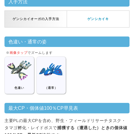
入手方法
ゲンシカイオーガの入手方法
ゲンシカイキ
色違い・通常の姿
※
画像タップ
でズームします
色違い
（通常）
最大CP・個体値100％CP早見表
主要PLの最大CPを含め、野生・フィールドリサーチタスク・
タマゴ孵化・レイドボスで
捕獲する（遭遇した）ときの個体値