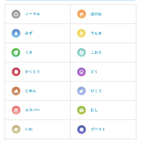
ノーマル
ほのお
みず
でんき
くさ
こおり
かくとう
どく
じめん
ひこう
エスパー
むし
いわ
ゴースト