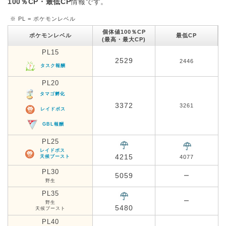
100％CP・最低CP
情報です。
※ PL = ポケモンレベル
個体値100％CP
ポケモンレベル
最低CP
(最高・最大CP)
PL15
2529
2446
タスク報酬
PL20
タマゴ孵化
3372
3261
レイドボス
GBL報酬
PL25
レイドボス
4215
天候ブースト
4077
PL30
5059
ー
野生
PL35
ー
野生
5480
天候ブースト
PL40