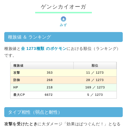
ゲンシカイオーガ
みず
種族値 ＆ ランキング
種族値と
全 1273種類 のポケモン
における順位（ランキング）
です。
種族値
順位
攻撃
353
11
／ 1273
防御
268
28
／ 1273
HP
218
169
／ 1273
最大CP
6672
5
／ 1273
タイプ相性（弱点と耐性）
攻撃を受けたとき
に大ダメージ「効果はばつぐんだ！」となる