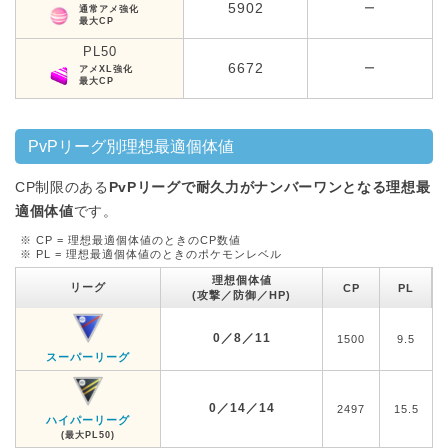
5902
ー
通常アメ強化
最大CP
PL50
6672
ー
アメXL強化
最大CP
PvPリーグ別理想最適個体値
CP制限のある
PvPリーグで耐久力がナンバーワンとなる理想最
適個体値
です。
※ CP = 理想最適個体値のときのCP数値
※ PL = 理想最適個体値のときのポケモンレベル
理想個体値
リーグ
CP
PL
(攻撃／防御／HP)
0／8／11
1500
9.5
スーパーリーグ
0／14／14
2497
15.5
ハイパーリーグ
(最大PL50)