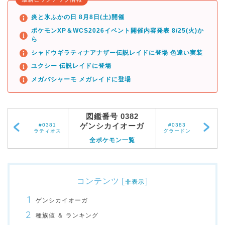
炎と氷ふかの日 8月8日(土)開催
ポケモンXP＆WCS2026イベント開催内容発表 8/25(火)か
ら
シャドウギラティナアナザー伝説レイドに登場 色違い実装
ユクシー 伝説レイドに登場
メガバシャーモ メガレイドに登場
図鑑番号 0382
ゲンシカイオーガ
#0381
#0383
ラティオス
グラードン
全ポケモン一覧
コンテンツ
[
]
非表示
ゲンシカイオーガ
種族値 ＆ ランキング