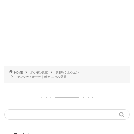
HOME
ポケモン図鑑
第3世代 ホウエン
ゲンシカイオーガ｜ポケモンGO図鑑