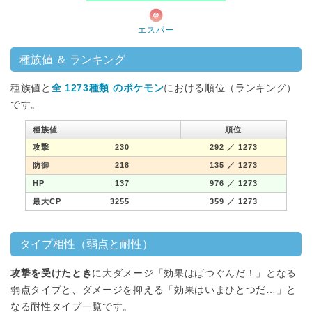
エスパー
種族値 ＆ ランキング
種族値と
全 1273種類 のポケモン
における順位（ランキング）
です。
種族値
順位
攻撃
230
292
／ 1273
防御
218
135
／ 1273
HP
137
976
／ 1273
最大CP
3255
359
／ 1273
タイプ相性（弱点と耐性）
攻撃を受けたとき
に大ダメージ「効果はばつぐんだ！」となる
弱点タイプと、ダメージを抑える「効果はいまひとつだ…」と
なる耐性タイプ一覧です。