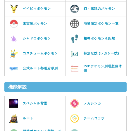
ベイビィポケモン
幻・伝説のポケモン
未実装ポケモン
地域限定ポケモン一覧
シャドウポケモン
相棒ポケモン＆距離
コスチュームポケモン
特別な技 (レガシー技)
PvPポケモン別理想個体
公式ルート都道府県別
値
機能解説
スペシャル背景
メガシンカ
ルート
チームコラボ
相棒ポケモン＆相棒レベ