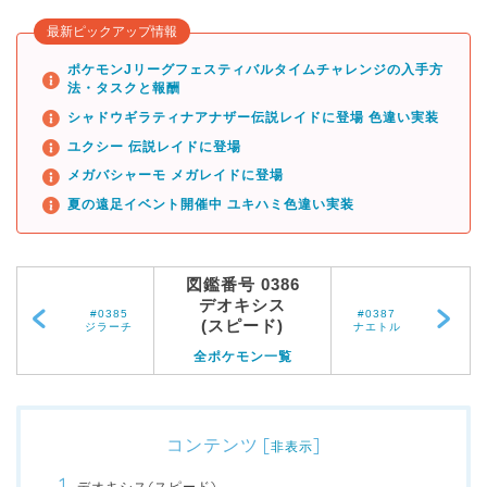
最新ピックアップ情報
ポケモンJリーグフェスティバルタイムチャレンジの入手方
法・タスクと報酬
シャドウギラティナアナザー伝説レイドに登場 色違い実装
ユクシー 伝説レイドに登場
メガバシャーモ メガレイドに登場
夏の遠足イベント開催中 ユキハミ色違い実装
図鑑番号 0386
デオキシス
#0385
#0387
(スピード)
ジラーチ
ナエトル
全ポケモン一覧
コンテンツ
[
]
非表示
デオキシス(スピード)