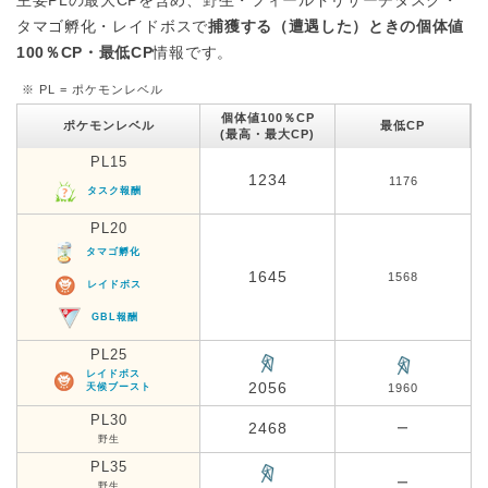
主要PLの最大CPを含め、野生・フィールドリサーチタスク・
タマゴ孵化・レイドボスで
捕獲する（遭遇した）ときの個体値
100％CP・最低CP
情報です。
※ PL = ポケモンレベル
個体値100％CP
ポケモンレベル
最低CP
(最高・最大CP)
PL15
1234
1176
タスク報酬
PL20
タマゴ孵化
1645
1568
レイドボス
GBL報酬
PL25
レイドボス
2056
天候ブースト
1960
PL30
2468
ー
野生
PL35
ー
野生