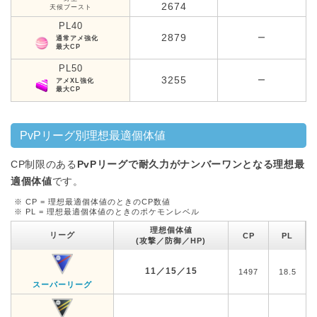
2674
天候ブースト
PL40
2879
ー
通常アメ強化
最大CP
PL50
3255
ー
アメXL強化
最大CP
PvPリーグ別理想最適個体値
CP制限のある
PvPリーグで耐久力がナンバーワンとなる理想最
適個体値
です。
※ CP = 理想最適個体値のときのCP数値
※ PL = 理想最適個体値のときのポケモンレベル
理想個体値
リーグ
CP
PL
(攻撃／防御／HP)
11／15／15
1497
18.5
スーパーリーグ