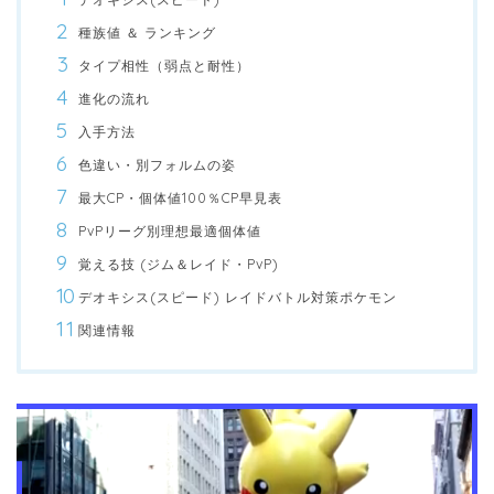
種族値 ＆ ランキング
タイプ相性（弱点と耐性）
進化の流れ
入手方法
色違い・別フォルムの姿
最大CP・個体値100％CP早見表
PvPリーグ別理想最適個体値
覚える技 (ジム＆レイド・PvP)
デオキシス(スピード) レイドバトル対策ポケモン
関連情報