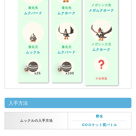
メガシンカ先
進化先
進化先
メガムクホーク
ムクバード
ムクホーク
メガシンカ元
進化元
進化元
ムクホーク
ムックル
ムクバード
x25
x100
※未実装
入手方法
野生
ムックルの入手方法
GOロケット団バトル