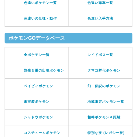
色違いポケモン一覧
色違い確率一覧
色違いの仕様・動作
色違い入手方法
ポケモンGOデータベース
全ポケモン一覧
レイドボス一覧
野生＆巣の出現ポケモン
タマゴ孵化ポケモン
ベイビィポケモン
幻・伝説のポケモン
未実装ポケモン
地域限定ポケモン一覧
シャドウポケモン
相棒ポケモン＆距離
コスチュームポケモン
特別な技 (レガシー技)