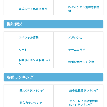
PvPポケモン別理想個体
公式ルート都道府県別
値
機能解説
スペシャル背景
メガシンカ
ルート
チームコラボ
相棒ポケモン＆相棒レベ
特別なポケモン交換
ル
各種ランキング
最大CPランキング
総合種族値ランキング
ジム・レイド攻撃性能
耐久力ランキング
(DPS)ランキング