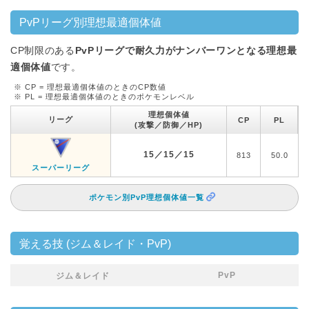
PvPリーグ別理想最適個体値
CP制限のある
PvPリーグで耐久力がナンバーワンとなる理想最
適個体値
です。
※ CP = 理想最適個体値のときのCP数値
※ PL = 理想最適個体値のときのポケモンレベル
理想個体値
リーグ
CP
PL
(攻撃／防御／HP)
15／15／15
813
50.0
スーパーリーグ
ポケモン別PvP理想個体値一覧
覚える技 (ジム＆レイド・PvP)
PvP
ジム＆レイド