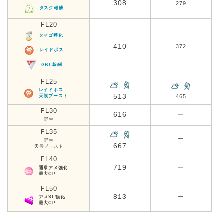
308
279
タスク報酬
PL20
タマゴ孵化
410
372
レイドボス
GBL報酬
PL25
レイドボス
513
天候ブースト
465
PL30
616
ー
野生
PL35
ー
野生
667
天候ブースト
PL40
719
ー
通常アメ強化
最大CP
PL50
813
ー
アメXL強化
最大CP