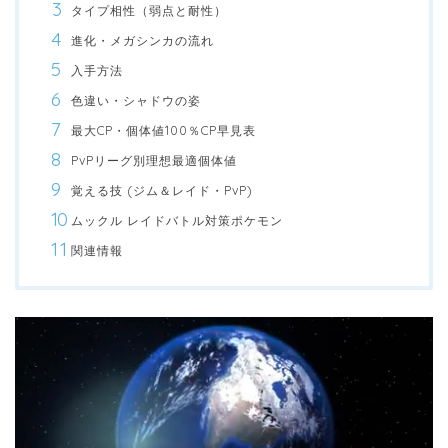
タイプ相性（弱点と耐性）
進化・メガシンカの流れ
入手方法
色違い・シャドウの姿
最大CP・個体値100％CP早見表
PvPリーグ別理想最適個体値
覚える技 (ジム＆レイド・PvP)
ムックル レイドバトル対策ポケモン
関連情報