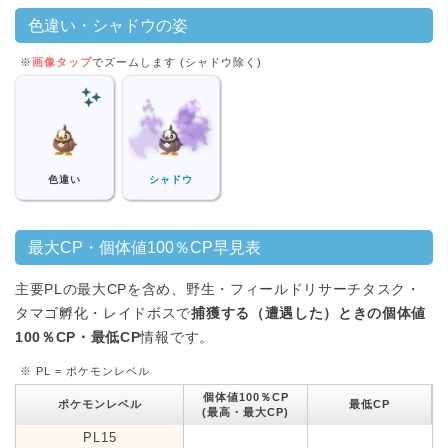
色違い・シャドウの姿
※
画像タップ
でズームします (シャドウ除く)
色違い
シャドウ
最大CP・個体値100％CP早見表
主要PLの最大CPを含め、野生・フィールドリサーチタスク・
タマゴ孵化・レイドボスで
捕獲する（遭遇した）ときの個体値
100％CP・最低CP
情報です。
※ PL = ポケモンレベル
個体値100％CP
ポケモンレベル
最低CP
(最高・最大CP)
PL15