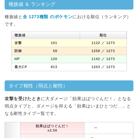
種族値 ＆ ランキング
種族値と
全 1273種類 のポケモン
における順位（ランキング）
です。
種族値
順位
攻撃
101
1122
／ 1273
防御
58
1258
／ 1273
HP
120
1142
／ 1273
最大CP
813
1203
／ 1273
タイプ相性（弱点と耐性）
攻撃を受けたとき
に大ダメージ「効果はばつぐんだ！」となる
弱点タイプと、ダメージを抑える「効果はいまひとつだ…」と
なる耐性タイプ一覧です。
効果はばつぐんだ！
ー
x2.56