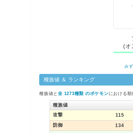
(
み
種族値 ＆ ランキング
種族値と
全 1273種類 のポケモン
における順
種族値
攻撃
115
防御
134