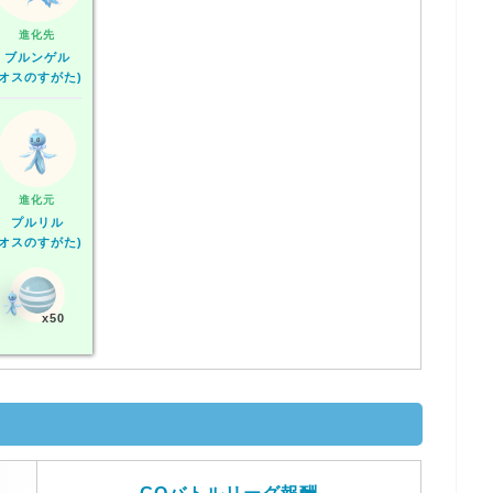
進化先
(オスのす
ブルンゲル
(オスのすがた)
がた)" widt
="80" hei
ht="80" cl
ss="align
enter mar
in-b10 ba
ckyellow"
進化元
style="bor
プルリル
er-radius:
(オスのすがた)
0%;transf
orm: scale
(1.2);" />
x50