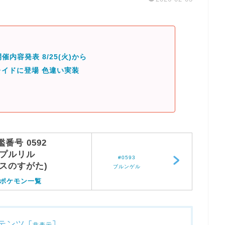
催内容発表 8/25(火)から
イドに登場 色違い実装
鑑番号 0592
プルリル
#0593
オスのすがた)
ブルンゲル
ポケモン一覧
テンツ
[
]
非表示