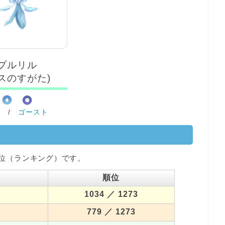
プルリル
オスのすがた)
ず
/
ゴースト
位（ランキング）です。
順位
1034
／ 1273
779
／ 1273