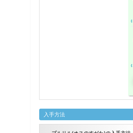
h
g
a
c
g
d
5
入手方法