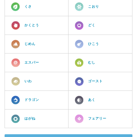
くさ
こおり
かくとう
どく
じめん
ひこう
エスパー
むし
いわ
ゴースト
ドラゴン
あく
はがね
フェアリー