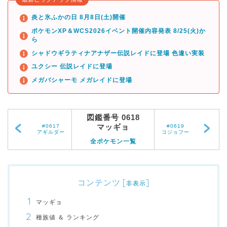
炎と氷ふかの日 8月8日(土)開催
ポケモンXP＆WCS2026イベント開催内容発表 8/25(火)か
ら
シャドウギラティナアナザー伝説レイドに登場 色違い実装
ユクシー 伝説レイドに登場
メガバシャーモ メガレイドに登場
図鑑番号 0618
マッギョ
#0617
#0619
アギルダー
コジョフー
全ポケモン一覧
コンテンツ
[
]
非表示
マッギョ
種族値 ＆ ランキング