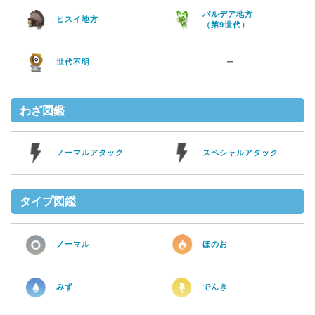
パルデア地方
ヒスイ地方
（第9世代）
世代不明
ー
わざ図鑑
ノーマルアタック
スペシャルアタック
タイプ図鑑
ノーマル
ほのお
みず
でんき