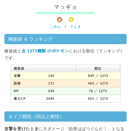
マッギョ
じめん
/
でんき
種族値 ＆ ランキング
種族値と
全 1273種類 のポケモン
における順位（ランキング）
です。
種族値
順位
攻撃
144
849
／ 1273
防御
171
464
／ 1273
HP
240
78
／ 1273
最大CP
2445
653
／ 1273
タイプ相性（弱点と耐性）
攻撃を受けたとき
に大ダメージ「効果はばつぐんだ！」となる