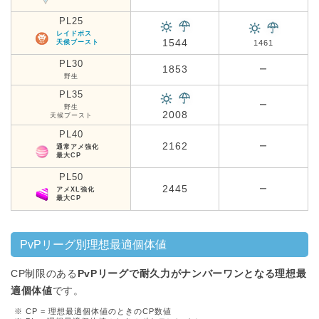
PL25
レイドボス
1544
天候ブースト
1461
PL30
1853
ー
野生
PL35
ー
野生
2008
天候ブースト
PL40
2162
ー
通常アメ強化
最大CP
PL50
2445
ー
アメXL強化
最大CP
PvPリーグ別理想最適個体値
CP制限のある
PvPリーグで耐久力がナンバーワンとなる理想最
適個体値
です。
※ CP = 理想最適個体値のときのCP数値