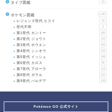
19
タイプ図鑑
1,287
ポケモン図鑑
レジェンズ世代 ヒスイ
29
世代不明
3
第1世代 カントー
180
第2世代 ジョウト
110
第3世代 ホウエン
166
第4世代 シンオウ
133
第5世代 イッシュ
188
第6世代 カロス
98
第7世代 アローラ
119
第8世代 ガラル
122
第9世代 パルデア
138
Pokémon GO 公式サイト