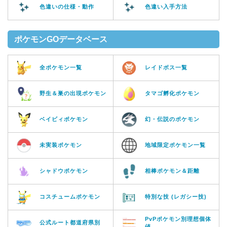
色違いの仕様・動作
色違い入手方法
ポケモンGOデータベース
全ポケモン一覧
レイドボス一覧
野生＆巣の出現ポケモン
タマゴ孵化ポケモン
ベイビィポケモン
幻・伝説のポケモン
未実装ポケモン
地域限定ポケモン一覧
シャドウポケモン
相棒ポケモン＆距離
コスチュームポケモン
特別な技 (レガシー技)
PvPポケモン別理想個体
公式ルート都道府県別
値