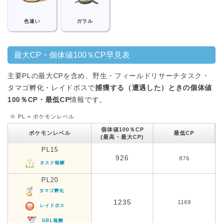
色違い
ガラル
最大CP・個体値100％CP早見表
主要PLの最大CPを含め、野生・フィールドリサーチタスク・
タマゴ孵化・レイドボスで
捕獲する（遭遇した）ときの個体値
100％CP・最低CP
情報です。
※ PL = ポケモンレベル
個体値100％CP
ポケモンレベル
最低CP
(最高・最大CP)
PL15
926
876
タスク報酬
PL20
タマゴ孵化
1235
1169
レイドボス
GBL報酬