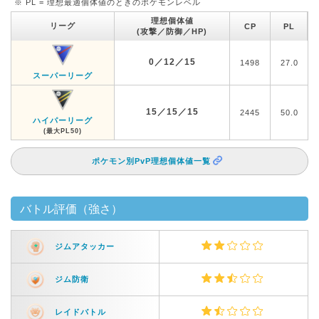
※ PL = 理想最適個体値のときのポケモンレベル
理想個体値
リーグ
CP
PL
(攻撃／防御／HP)
0／12／15
1498
27.0
スーパーリーグ
15／15／15
2445
50.0
ハイパーリーグ
(最大PL50)
ポケモン別PvP理想個体値一覧
バトル評価（強さ）
ジムアタッカー
ジム防衛
レイドバトル