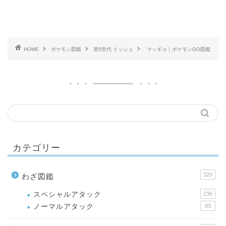
HOME
ポケモン図鑑
第5世代 イッシュ
マッギョ｜ポケモンGO図鑑
カテゴリー
320
わざ図鑑
スペシャルアタック
236
ノーマルアタック
83