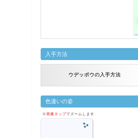
入手方法
ウデッポウの入手方法
色違いの姿
※
画像タップ
でズームします