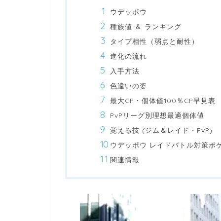
ウデッポウ
種族値 ＆ ランキング
タイプ相性（弱点と耐性）
進化の流れ
入手方法
色違いの姿
最大CP・個体値100％CP早見表
PvPリーグ別理想最適個体値
覚える技 (ジム＆レイド・PvP)
ウデッポウ レイドバトル対策ポ
関連情報