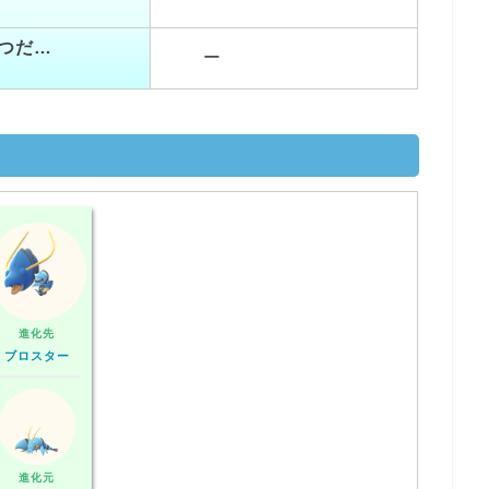
つだ…
ー
進化先
ブロスター
進化元