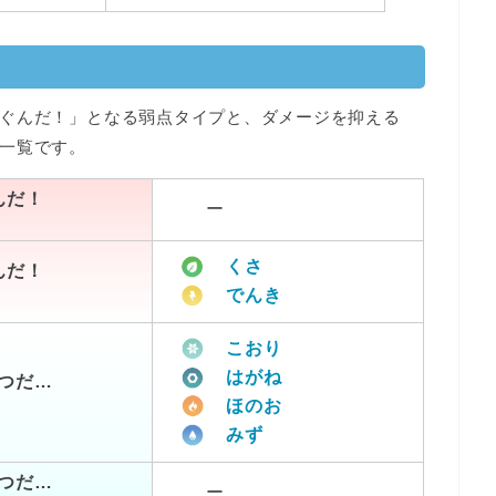
ぐんだ！」となる弱点タイプと、ダメージを抑える
一覧です。
んだ！
ー
くさ
んだ！
でんき
こおり
はがね
つだ…
ほのお
みず
つだ…
ー