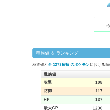
種族値 ＆ ランキング
種族値と
全 1273種類 のポケモン
における順
種族値
攻撃
108
防御
117
HP
137
最大CP
1230