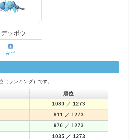
ウデッポウ
みず
位（ランキング）です。
順位
1080
／ 1273
911
／ 1273
976
／ 1273
1035
／ 1273