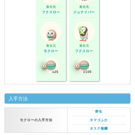
進化先
進化先
フクスロー
ジュナイパー
進化元
進化元
モクロー
フクスロー
x25
x100
入手方法
野生
モクローの入手方法
タマゴふか
タスク報酬