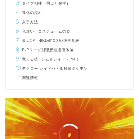
タイプ相性（弱点と耐性）
進化の流れ
入手方法
色違い・コスチュームの姿
最大CP・個体値100％CP早見表
PvPリーグ別理想最適個体値
覚える技 (ジム＆レイド・PvP)
モクロー レイドバトル対策ポケモン
関連情報