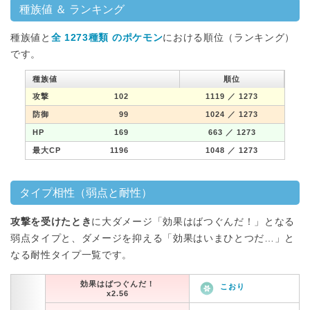
種族値 ＆ ランキング
種族値と
全 1273種類 のポケモン
における順位（ランキング）
です。
種族値
順位
攻撃
102
1119
／ 1273
防御
99
1024
／ 1273
HP
169
663
／ 1273
最大CP
1196
1048
／ 1273
タイプ相性（弱点と耐性）
攻撃を受けたとき
に大ダメージ「効果はばつぐんだ！」となる
弱点タイプと、ダメージを抑える「効果はいまひとつだ…」と
なる耐性タイプ一覧です。
効果はばつぐんだ！
こおり
x2.56