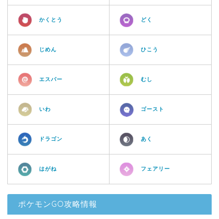
かくとう
どく
じめん
ひこう
エスパー
むし
いわ
ゴースト
ドラゴン
あく
はがね
フェアリー
ポケモンGO攻略情報