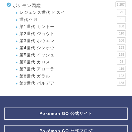
1,287
ポケモン図鑑
レジェンズ世代 ヒスイ
29
世代不明
3
第1世代 カントー
180
第2世代 ジョウト
110
第3世代 ホウエン
166
第4世代 シンオウ
133
第5世代 イッシュ
188
第6世代 カロス
98
第7世代 アローラ
119
第8世代 ガラル
122
第9世代 パルデア
138
Pokémon GO 公式サイト
Pokémon GO 公式ブログ