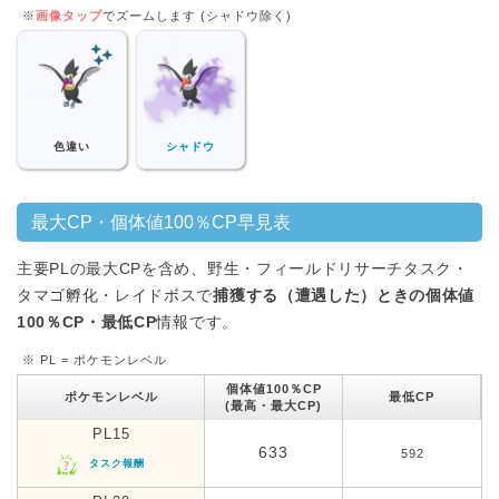
※
画像タップ
でズームします (シャドウ除く)
色違い
シャドウ
最大CP・個体値100％CP早見表
主要PLの最大CPを含め、野生・フィールドリサーチタスク・
タマゴ孵化・レイドボスで
捕獲する（遭遇した）ときの個体値
100％CP・最低CP
情報です。
※ PL = ポケモンレベル
個体値100％CP
ポケモンレベル
最低CP
(最高・最大CP)
PL15
633
592
タスク報酬