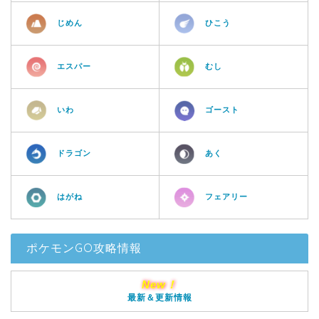
じめん
ひこう
エスパー
むし
いわ
ゴースト
ドラゴン
あく
はがね
フェアリー
ポケモンGO攻略情報
New！
最新＆更新情報