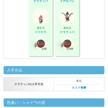
ケララッパ
ドデカバシ
進化元
進化元
ツツケラ
ケララッパ
x25
x100
入手方法
進化
ケララッパの入手方法
タスク報酬
色違い・シャドウの姿