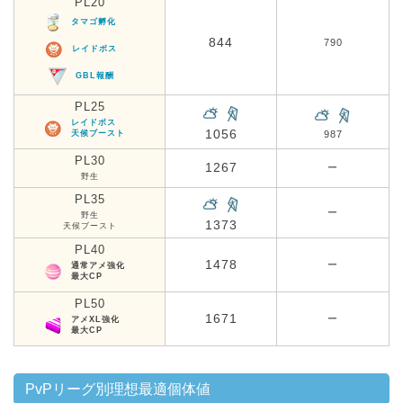
PL20
タマゴ孵化
844
790
レイドボス
GBL報酬
PL25
レイドボス
1056
天候ブースト
987
PL30
1267
ー
野生
PL35
ー
野生
1373
天候ブースト
PL40
1478
ー
通常アメ強化
最大CP
PL50
1671
ー
アメXL強化
最大CP
PvPリーグ別理想最適個体値