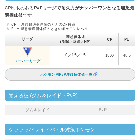
CP制限のある
PvPリーグで耐久力がナンバーワンとなる理想最
適個体値
です。
※ CP = 理想最適個体値のときのCP数値
※ PL = 理想最適個体値のときのポケモンレベル
理想個体値
リーグ
CP
PL
(攻撃／防御／HP)
0／15／15
1500
48.5
スーパーリーグ
ポケモン別PvP理想個体値一覧
覚える技 (ジム＆レイド・PvP)
PvP
ジム＆レイド
ケララッパ レイドバトル対策ポケモン