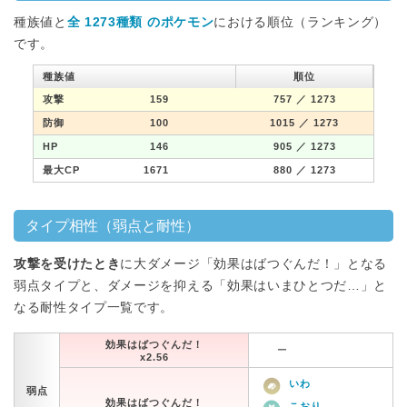
種族値と
全 1273種類 のポケモン
における順位（ランキング）
です。
種族値
順位
攻撃
159
757
／ 1273
防御
100
1015
／ 1273
HP
146
905
／ 1273
最大CP
1671
880
／ 1273
タイプ相性（弱点と耐性）
攻撃を受けたとき
に大ダメージ「効果はばつぐんだ！」となる
弱点タイプと、ダメージを抑える「効果はいまひとつだ…」と
なる耐性タイプ一覧です。
効果はばつぐんだ！
ー
x2.56
いわ
弱点
効果はばつぐんだ！
こおり