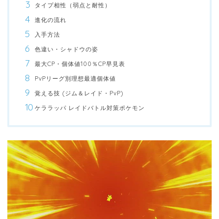
タイプ相性（弱点と耐性）
進化の流れ
入手方法
色違い・シャドウの姿
最大CP・個体値100％CP早見表
PvPリーグ別理想最適個体値
覚える技 (ジム＆レイド・PvP)
ケララッパ レイドバトル対策ポケモン