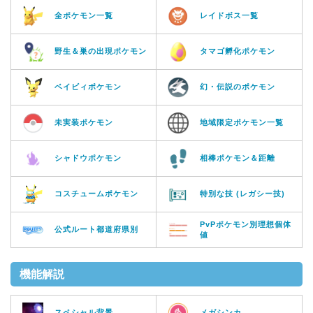
全ポケモン一覧
レイドボス一覧
野生＆巣の出現ポケモン
タマゴ孵化ポケモン
ベイビィポケモン
幻・伝説のポケモン
未実装ポケモン
地域限定ポケモン一覧
シャドウポケモン
相棒ポケモン＆距離
コスチュームポケモン
特別な技 (レガシー技)
PvPポケモン別理想個体
公式ルート都道府県別
値
機能解説
スペシャル背景
メガシンカ