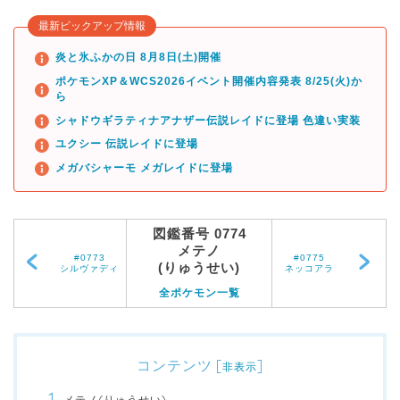
最新ピックアップ情報
炎と氷ふかの日 8月8日(土)開催
ポケモンXP＆WCS2026イベント開催内容発表 8/25(火)か
ら
シャドウギラティナアナザー伝説レイドに登場 色違い実装
ユクシー 伝説レイドに登場
メガバシャーモ メガレイドに登場
図鑑番号 0774
メテノ
#0773
#0775
(りゅうせい)
シルヴァディ
ネッコアラ
全ポケモン一覧
コンテンツ
[
]
非表示
メテノ(りゅうせい)