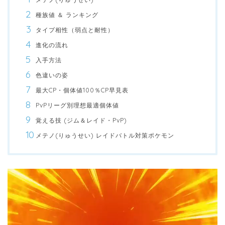
種族値 ＆ ランキング
タイプ相性（弱点と耐性）
進化の流れ
入手方法
色違いの姿
最大CP・個体値100％CP早見表
PvPリーグ別理想最適個体値
覚える技 (ジム＆レイド・PvP)
メテノ(りゅうせい) レイドバトル対策ポケモン