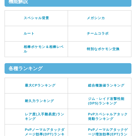
機能解説
スペシャル背景
メガシンカ
ルート
チームコラボ
相棒ポケモン＆相棒レベ
特別なポケモン交換
ル
各種ランキング
最大CPランキング
総合種族値ランキング
ジム・レイド攻撃性能
耐久力ランキング
(DPS)ランキング
レア度(入手難易度)ラン
PvPスペシャルアタック
キング
発動ランキング
PvPノーマルアタックダ
PvPノーマルアタックゲ
メージ効率(DPT)ランキ
ージ増加効率(EPT)ラン