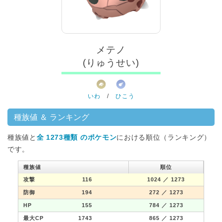
メテノ
(りゅうせい)
いわ
/
ひこう
種族値 ＆ ランキング
種族値と
全 1273種類 のポケモン
における順位（ランキング）
です。
種族値
順位
攻撃
116
1024
／ 1273
防御
194
272
／ 1273
HP
155
784
／ 1273
最大CP
1743
865
／ 1273