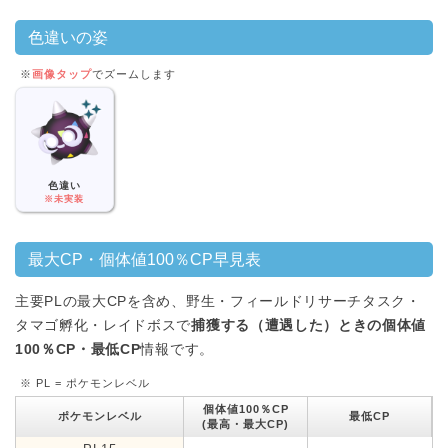
色違いの姿
※
画像タップ
でズームします
色違い
※未実装
最大CP・個体値100％CP早見表
主要PLの最大CPを含め、野生・フィールドリサーチタスク・
タマゴ孵化・レイドボスで
捕獲する（遭遇した）ときの個体値
100％CP・最低CP
情報です。
※ PL = ポケモンレベル
個体値100％CP
ポケモンレベル
最低CP
(最高・最大CP)