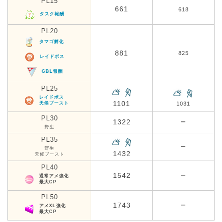
PL15
661
618
タスク報酬
PL20
タマゴ孵化
881
825
レイドボス
GBL報酬
PL25
レイドボス
1101
天候ブースト
1031
PL30
1322
ー
野生
PL35
ー
野生
1432
天候ブースト
PL40
1542
ー
通常アメ強化
最大CP
PL50
1743
ー
アメXL強化
最大CP