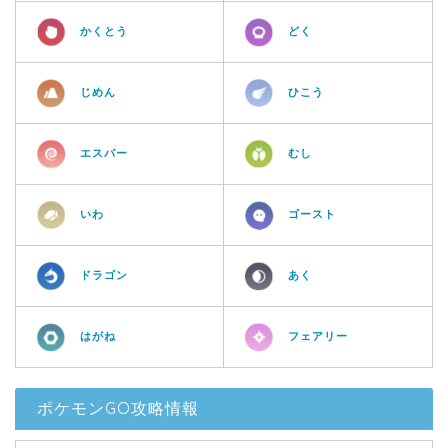
かくとう
どく
じめん
ひこう
エスパー
むし
いわ
ゴースト
ドラゴン
あく
はがね
フェアリー
ポケモンGO攻略情報