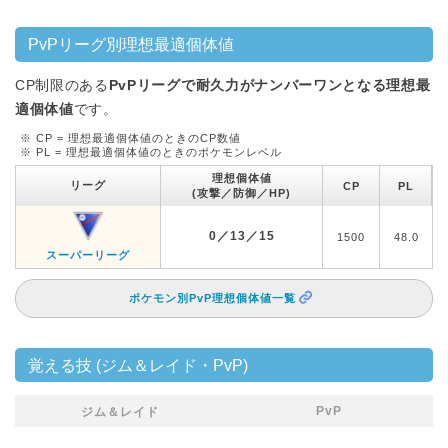
PvPリーグ別理想最適個体値
CP制限のある
PvPリーグで耐久力がナンバーワンとなる理想最
適個体値
です。
※ CP = 理想最適個体値のときのCP数値
※ PL = 理想最適個体値のときのポケモンレベル
理想個体値
リーグ
CP
PL
(攻撃／防御／HP)
0／13／15
1500
48.0
スーパーリーグ
ポケモン別PvP理想個体値一覧
覚える技 (ジム＆レイド・PvP)
PvP
ジム＆レイド