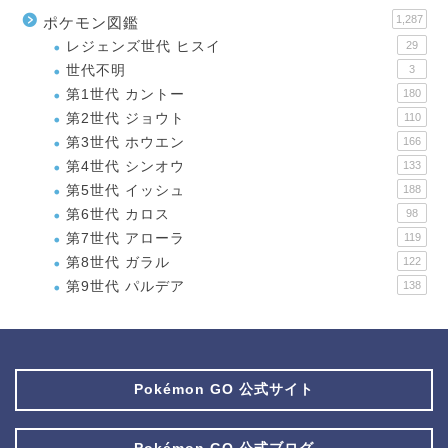
1,287
ポケモン図鑑
レジェンズ世代 ヒスイ
29
世代不明
3
第1世代 カントー
180
第2世代 ジョウト
110
第3世代 ホウエン
166
第4世代 シンオウ
133
第5世代 イッシュ
188
第6世代 カロス
98
第7世代 アローラ
119
第8世代 ガラル
122
第9世代 パルデア
138
Pokémon GO 公式サイト