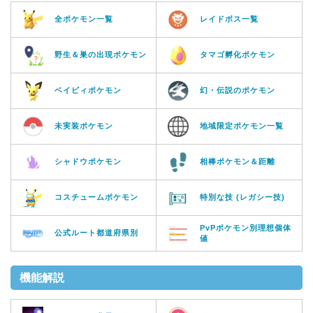
全ポケモン一覧
レイドボス一覧
野生＆巣の出現ポケモン
タマゴ孵化ポケモン
ベイビィポケモン
幻・伝説のポケモン
未実装ポケモン
地域限定ポケモン一覧
シャドウポケモン
相棒ポケモン＆距離
コスチュームポケモン
特別な技 (レガシー技)
PvPポケモン別理想個体
公式ルート都道府県別
値
機能解説