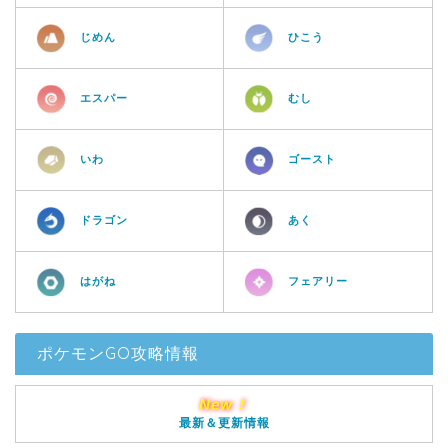
じめん
ひこう
エスパー
むし
いわ
ゴースト
ドラゴン
あく
はがね
フェアリー
ポケモンGO攻略情報
New！
最新＆更新情報