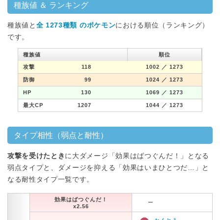
種族値 ＆ ランキング
種族値と
全 1273種類 のポケモン
における順位（ランキング）
です。
種族値
順位
攻撃
118
1002
／ 1273
防御
99
1024
／ 1273
HP
130
1069
／ 1273
最大CP
1207
1044
／ 1273
タイプ相性（弱点と耐性）
攻撃を受けたとき
に大ダメージ「効果はばつぐんだ！」となる
弱点タイプと、ダメージを抑える「効果はいまひとつだ…」と
なる耐性タイプ一覧です。
効果はばつぐんだ！
ー
x2.56