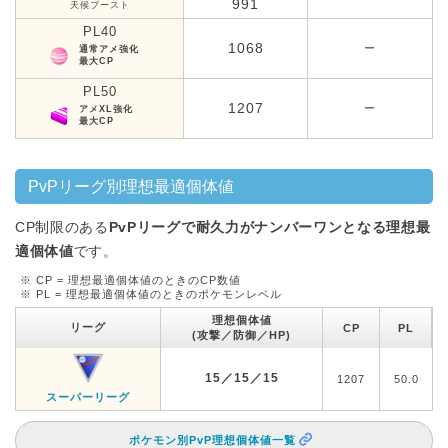
991
天候ブースト
PL40
1068
ー
通常アメ強化
最大CP
PL50
1207
ー
アメXL強化
最大CP
PvPリーグ別理想最適個体値
CP制限のある
PvPリーグで耐久力がナンバーワンとなる理想最
適個体値
です。
※ CP = 理想最適個体値のときのCP数値
※ PL = 理想最適個体値のときのポケモンレベル
理想個体値
リーグ
CP
PL
(攻撃／防御／HP)
15／15／15
1207
50.0
スーパーリーグ
ポケモン別PvP理想個体値一覧