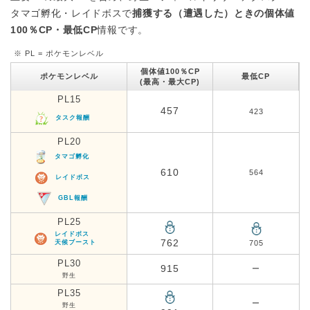
タマゴ孵化・レイドボスで
捕獲する（遭遇した）ときの個体値
100％CP・最低CP
情報です。
※ PL = ポケモンレベル
個体値100％CP
ポケモンレベル
最低CP
(最高・最大CP)
PL15
457
423
タスク報酬
PL20
タマゴ孵化
610
564
レイドボス
GBL報酬
PL25
レイドボス
762
天候ブースト
705
PL30
915
ー
野生
PL35
ー
野生