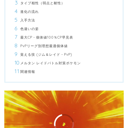
タイプ相性（弱点と耐性）
進化の流れ
入手方法
色違いの姿
最大CP・個体値100％CP早見表
PvPリーグ別理想最適個体値
覚える技 (ジム＆レイド・PvP)
メルタン レイドバトル対策ポケモン
関連情報