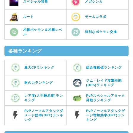
スペシャル背景
メガシンカ
ルート
チームコラボ
相棒ポケモン＆相棒レベ
特別なポケモン交換
ル
各種ランキング
最大CPランキング
総合種族値ランキング
ジム・レイド攻撃性能
耐久力ランキング
(DPS)ランキング
レア度(入手難易度)ラン
PvPスペシャルアタック
キング
発動ランキング
PvPノーマルアタックダ
PvPノーマルアタックゲ
メージ効率(DPT)ランキ
ージ増加効率(EPT)ラン
ング
キング