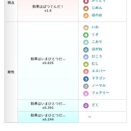
かくとう
弱点
効果はばつぐんだ！
じめん
x1.6
ほのお
いわ
くさ
こおり
はがね
ひこう
効果はいまひとつだ…
x0.625
むし
エスパー
耐性
ドラゴン
ノーマル
フェアリー
効果はいまひとつだ…
どく
x0.391
効果はいまひとつだ…
ー
x0.244