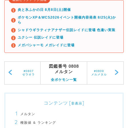
炎と氷ふかの日 8月8日(土)開催
ポケモンXP＆WCS2026イベント開催内容発表 8/25(火)か
ら
シャドウギラティナアナザー伝説レイドに登場 色違い実装
ユクシー 伝説レイドに登場
メガバシャーモ メガレイドに登場
図鑑番号 0808
メルタン
#0807
#0809
ゼラオラ
メルメタル
全ポケモン一覧
コンテンツ
[
]
非表示
メルタン
種族値 ＆ ランキング