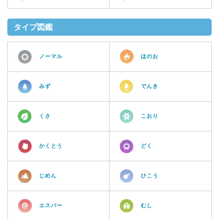
タイプ図鑑
ノーマル
ほのお
みず
でんき
くさ
こおり
かくとう
どく
じめん
ひこう
エスパー
むし