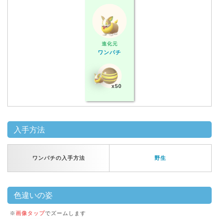
進化元
ワンパチ
x50
入手方法
ワンパチの入手方法
野生
色違いの姿
※
画像タップ
でズームします