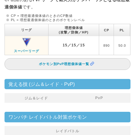
適個体値
です。
※ CP = 理想最適個体値のときのCP数値
※ PL = 理想最適個体値のときのポケモンレベル
理想個体値
リーグ
CP
PL
(攻撃／防御／HP)
15／15／15
890
50.0
スーパーリーグ
ポケモン別PvP理想個体値一覧
覚える技 (ジム＆レイド・PvP)
PvP
ジム＆レイド
ワンパチ レイドバトル対策ポケモン
レイドバトル