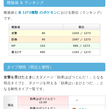
種族値 ＆ ランキング
種族値と
全 1273種類 のポケモン
における順位（ランキング）
です。
種族値
順位
攻撃
80
1204
／ 1273
防御
90
1097
／ 1273
HP
153
880
／ 1273
最大CP
890
1183
／ 1273
タイプ相性（弱点と耐性）
攻撃を受けたとき
に大ダメージ「効果はばつぐんだ！」となる
弱点タイプと、ダメージを抑える「効果はいまひとつだ…」と
なる耐性タイプ一覧です。
効果はばつぐんだ！
ー
x2.56
弱点
効果はばつぐんだ！