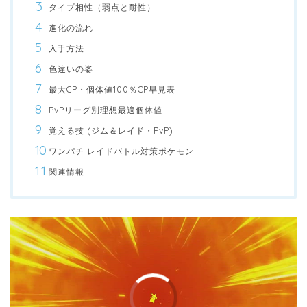
タイプ相性（弱点と耐性）
進化の流れ
入手方法
色違いの姿
最大CP・個体値100％CP早見表
PvPリーグ別理想最適個体値
覚える技 (ジム＆レイド・PvP)
ワンパチ レイドバトル対策ポケモン
関連情報