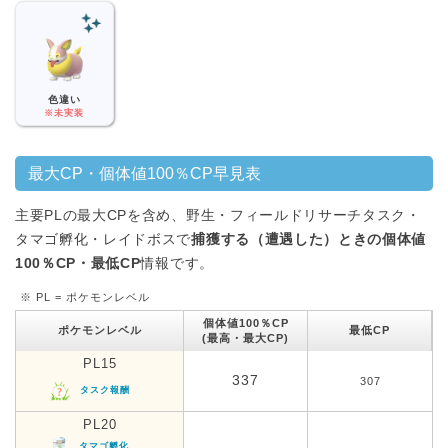
色違い
※未実装
最大CP・個体値100％CP早見表
主要PLの最大CPを含め、野生・フィールドリサーチタスク・
タマゴ孵化・レイドボスで
捕獲する（遭遇した）ときの個体値
100％CP・最低CP
情報です。
※ PL = ポケモンレベル
個体値100％CP
ポケモンレベル
最低CP
(最高・最大CP)
PL15
337
307
タスク報酬
PL20
タマゴ孵化