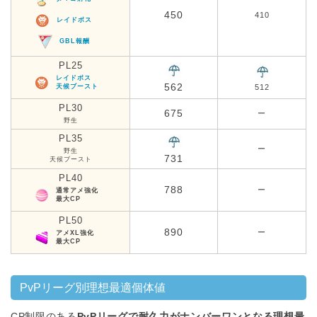
450
410
レイドボス
GBL報酬
PL25
レイドボス
562
天候ブースト
512
PL30
675
ー
野生
PL35
ー
野生
731
天候ブースト
PL40
788
ー
通常アメ強化
最大CP
PL50
890
ー
アメXL強化
最大CP
PvPリーグ別理想最適個体値
CP制限のある
PvPリーグで耐久力がナンバーワンとなる理想最