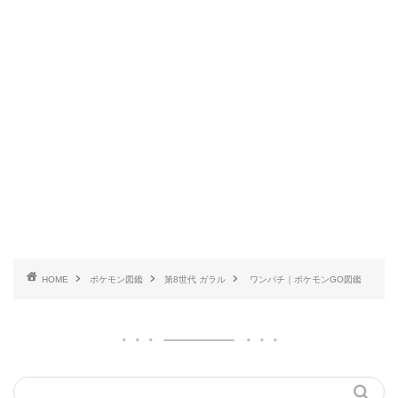
HOME
ポケモン図鑑
第8世代 ガラル
ワンパチ｜ポケモンGO図鑑