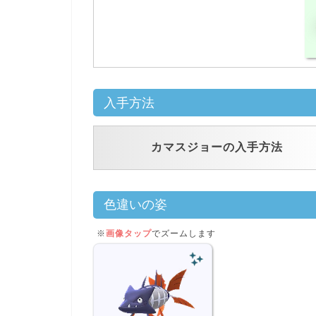
入手方法
カマスジョーの入手方法
色違いの姿
※
画像タップ
でズームします