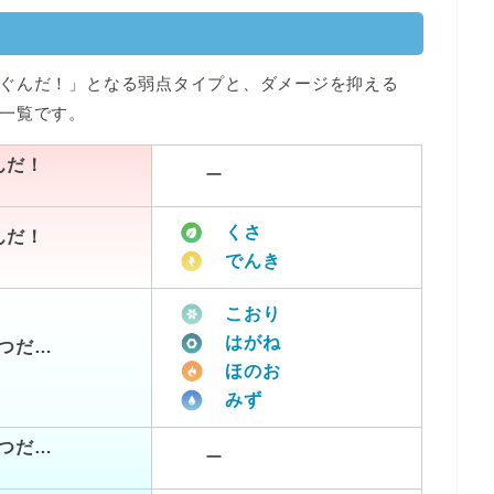
ぐんだ！」となる弱点タイプと、ダメージを抑える
一覧です。
んだ！
ー
くさ
んだ！
でんき
こおり
はがね
つだ…
ほのお
みず
つだ…
ー