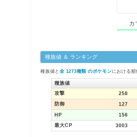
カ
種族値 ＆ ランキング
種族値と
全 1273種類 のポケモン
における順
種族値
攻撃
258
防御
127
HP
156
最大CP
3003