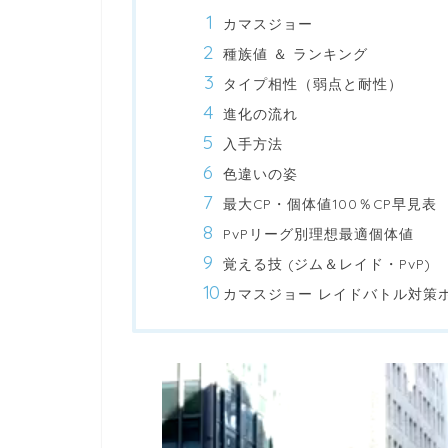
カマスジョー
種族値 ＆ ランキング
タイプ相性（弱点と耐性）
進化の流れ
入手方法
色違いの姿
最大CP・個体値100％CP早見表
PvPリーグ別理想最適個体値
覚える技 (ジム＆レイド・PvP)
カマスジョー レイドバトル対策