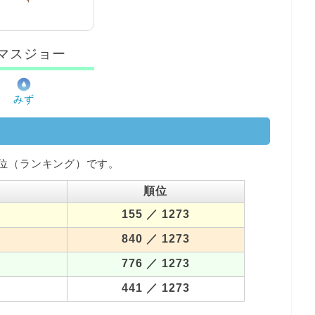
マスジョー
みず
位（ランキング）です。
順位
155
／ 1273
840
／ 1273
776
／ 1273
441
／ 1273