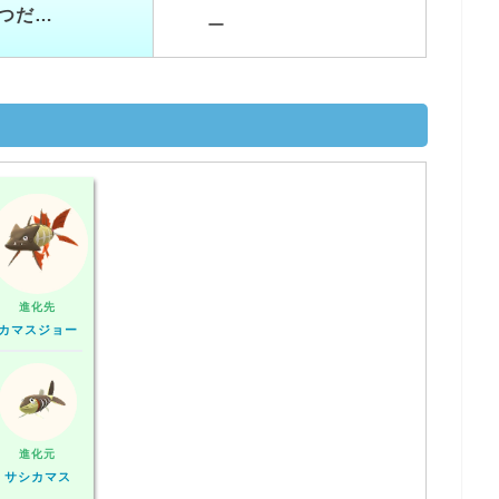
つだ…
ー
進化先
カマスジョー
進化元
サシカマス