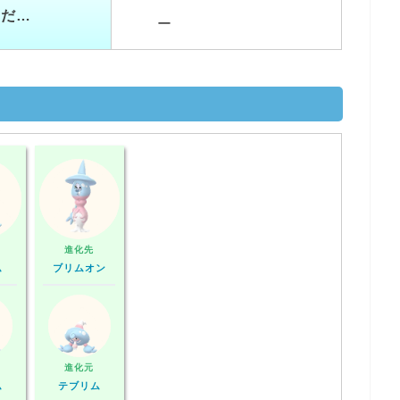
つだ…
ー
進化先
ム
ブリムオン
進化元
ム
テブリム