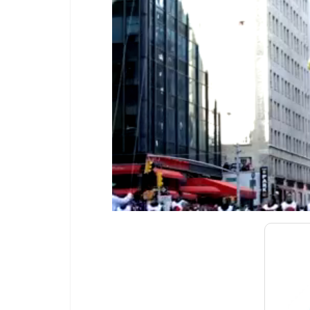
00:00
/
01:00
[ TRUVID ] PO