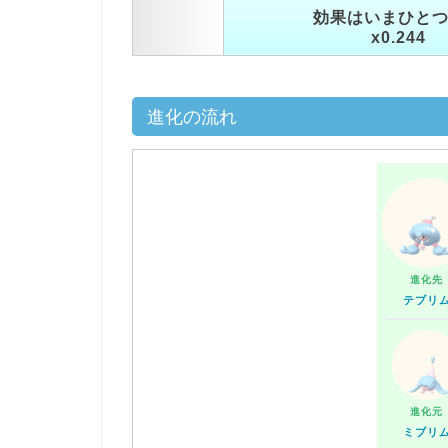
効果はいまひと
x0.244
進化の流れ
進化先
テブリ
進化元
ミブリ