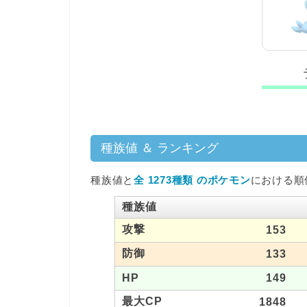
種族値 ＆ ランキング
種族値と
全 1273種類 のポケモン
における順
種族値
攻撃
153
防御
133
HP
149
最大CP
1848