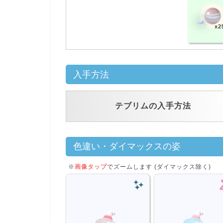
x2
入手方法
テブリムの入手方法
色違い・ダイマックスの姿
※
画像タップ
でズームします (ダイマックス除く)