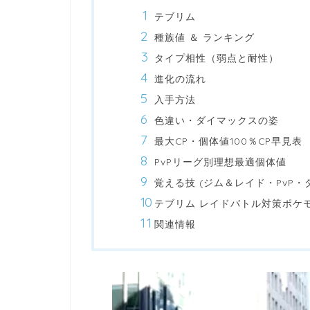
テブリム
種族値 ＆ ランキング
タイプ相性（弱点と耐性）
進化の流れ
入手方法
色違い・ダイマックスの姿
最大CP・個体値100％CP早見表
PvPリーグ別理想最適個体値
覚える技 (ジム＆レイド・PvP・
テブリム レイドバトル対策ポケ
関連情報