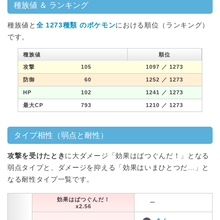
種族値 ＆ ランキング
種族値と
全 1273種類 のポケモン
における順位（ランキング）
です。
種族値
順位
攻撃
105
1097
／ 1273
防御
60
1252
／ 1273
HP
102
1241
／ 1273
最大CP
793
1210
／ 1273
タイプ相性（弱点と耐性）
攻撃を受けたとき
に大ダメージ「効果はばつぐんだ！」となる
弱点タイプと、ダメージを抑える「効果はいまひとつだ…」と
なる耐性タイプ一覧です。
効果はばつぐんだ！
ー
x2.56