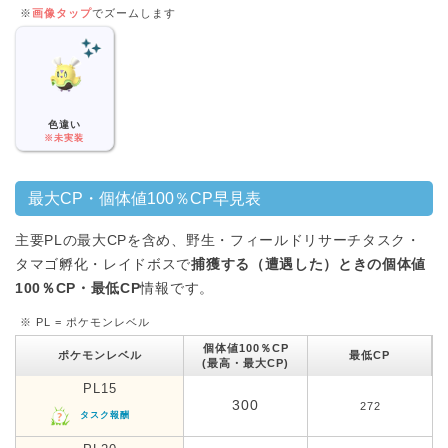
※
画像タップ
でズームします
色違い
※未実装
最大CP・個体値100％CP早見表
主要PLの最大CPを含め、野生・フィールドリサーチタスク・
タマゴ孵化・レイドボスで
捕獲する（遭遇した）ときの個体値
100％CP・最低CP
情報です。
※ PL = ポケモンレベル
個体値100％CP
ポケモンレベル
最低CP
(最高・最大CP)
PL15
300
272
タスク報酬