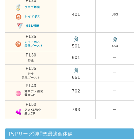
PL20
タマゴ孵化
401
363
レイドボス
GBL報酬
PL25
レイドボス
501
天候ブースト
454
PL30
601
ー
野生
PL35
ー
野生
651
天候ブースト
PL40
702
ー
通常アメ強化
最大CP
PL50
793
ー
アメXL強化
最大CP
PvPリーグ別理想最適個体値