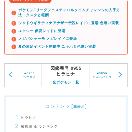
ポケモンJリーグフェスティバルタイムチャレンジの入手方
法・タスクと報酬
シャドウギラティナアナザー伝説レイドに登場 色違い実装
ユクシー 伝説レイドに登場
メガバシャーモ メガレイドに登場
夏の遠足イベント開催中 ユキハミ色違い実装
図鑑番号 0955
ヒラヒナ
#0954
#0956
ベラカス
クエスパトラ
全ポケモン一覧
コンテンツ
[
]
非表示
ヒラヒナ
種族値 ＆ ランキング