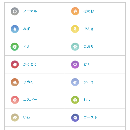
ノーマル
ほのお
みず
でんき
くさ
こおり
かくとう
どく
じめん
ひこう
エスパー
むし
いわ
ゴースト