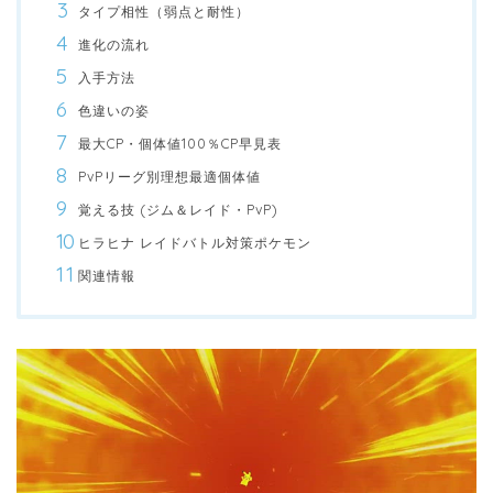
タイプ相性（弱点と耐性）
進化の流れ
入手方法
色違いの姿
最大CP・個体値100％CP早見表
PvPリーグ別理想最適個体値
覚える技 (ジム＆レイド・PvP)
ヒラヒナ レイドバトル対策ポケモン
関連情報