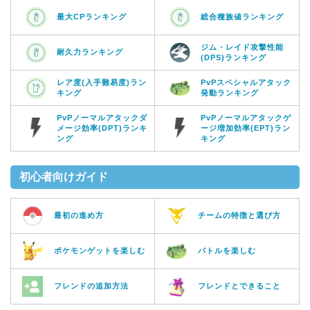
最大CPランキング
総合種族値ランキング
ジム・レイド攻撃性能
耐久力ランキング
(DPS)ランキング
レア度(入手難易度)ラン
PvPスペシャルアタック
キング
発動ランキング
PvPノーマルアタックダ
PvPノーマルアタックゲ
メージ効率(DPT)ランキ
ージ増加効率(EPT)ラン
ング
キング
初心者向けガイド
最初の進め方
チームの特徴と選び方
ポケモンゲットを楽しむ
バトルを楽しむ
フレンドの追加方法
フレンドとできること