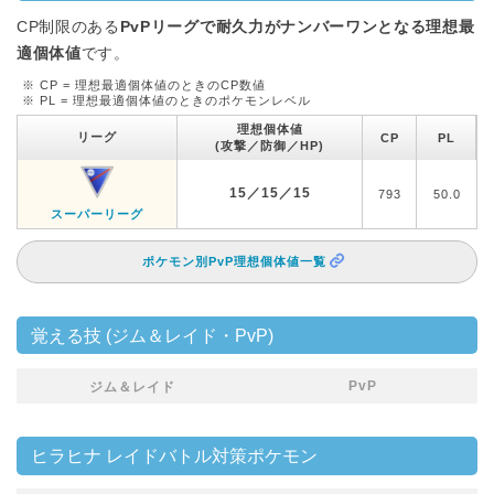
CP制限のある
PvPリーグで耐久力がナンバーワンとなる理想最
適個体値
です。
※ CP = 理想最適個体値のときのCP数値
※ PL = 理想最適個体値のときのポケモンレベル
理想個体値
リーグ
CP
PL
(攻撃／防御／HP)
15／15／15
793
50.0
スーパーリーグ
ポケモン別PvP理想個体値一覧
覚える技 (ジム＆レイド・PvP)
PvP
ジム＆レイド
ヒラヒナ レイドバトル対策ポケモン