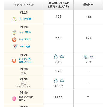
個体値100％CP
ポケモンレベル
最低CP
(最高・最大CP)
PL15
487
452
タスク報酬
PL20
タマゴ孵化
650
603
レイドボス
GBL報酬
PL25
レイドボス
813
天候ブースト
753
PL30
975
ー
野生
PL35
ー
野生
1057
天候ブースト
PL40
1138
ー
通常アメ強化
最大CP