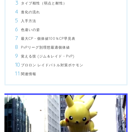
タイプ相性（弱点と耐性）
進化の流れ
入手方法
色違いの姿
最大CP・個体値100％CP早見表
PvPリーグ別理想最適個体値
覚える技 (ジム＆レイド・PvP)
ブロロン レイドバトル対策ポケモン
関連情報