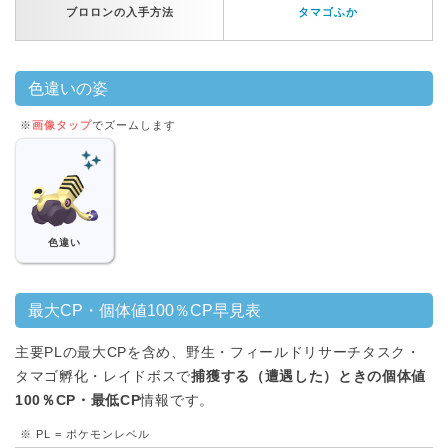
ブロロンの入手方法
タマゴふか
色違いの姿
※
画像タップ
でズームします
色違い
最大CP・個体値100％CP早見表
主要PLの最大CPを含め、野生・フィールドリサーチタスク・
タマゴ孵化・レイドボスで
捕獲する（遭遇した）ときの個体値
100％CP・最低CP
情報です。
※ PL = ポケモンレベル