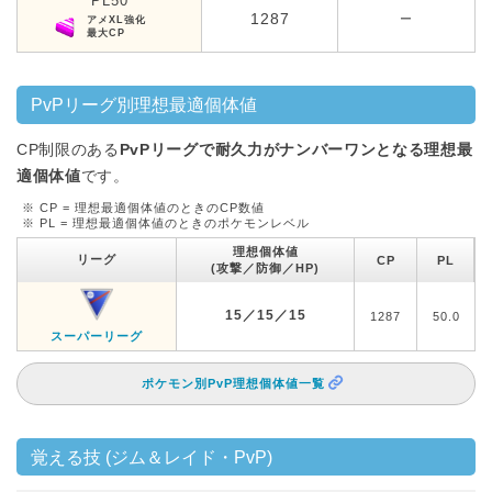
PL50
1287
ー
アメXL強化
最大CP
PvPリーグ別理想最適個体値
CP制限のある
PvPリーグで耐久力がナンバーワンとなる理想最
適個体値
です。
※ CP = 理想最適個体値のときのCP数値
※ PL = 理想最適個体値のときのポケモンレベル
理想個体値
リーグ
CP
PL
(攻撃／防御／HP)
15／15／15
1287
50.0
スーパーリーグ
ポケモン別PvP理想個体値一覧
覚える技 (ジム＆レイド・PvP)