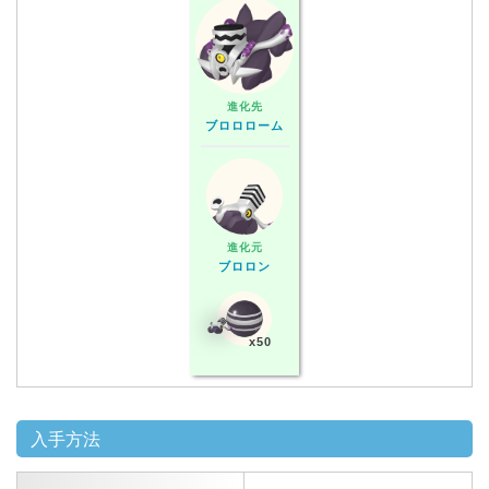
進化先
ブロロローム
進化元
ブロロン
x50
入手方法