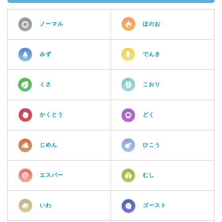
ノーマル
ほのお
みず
でんき
くさ
こおり
かくとう
どく
じめん
ひこう
エスパー
むし
いわ
ゴースト