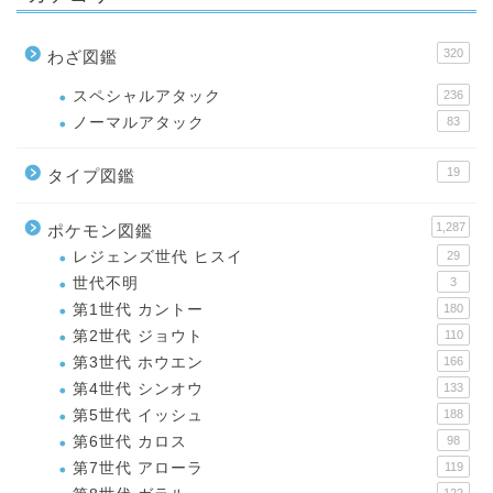
320
わざ図鑑
スペシャルアタック
236
ノーマルアタック
83
19
タイプ図鑑
1,287
ポケモン図鑑
レジェンズ世代 ヒスイ
29
世代不明
3
第1世代 カントー
180
第2世代 ジョウト
110
第3世代 ホウエン
166
第4世代 シンオウ
133
第5世代 イッシュ
188
第6世代 カロス
98
第7世代 アローラ
119
122