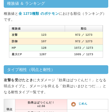
種族値 ＆ ランキング
種族値と
全 1273種類 のポケモン
における順位（ランキング）
です。
種族値
順位
攻撃
123
972
／ 1273
防御
107
972
／ 1273
HP
128
1072
／ 1273
最大CP
1287
1005
／ 1273
タイプ相性（弱点と耐性）
攻撃を受けたとき
に大ダメージ「効果はばつぐんだ！」となる
弱点タイプと、ダメージを抑える「効果はいまひとつだ…」と
なる耐性タイプ一覧です。
効果はばつぐんだ！
じめん
x2.56
弱点