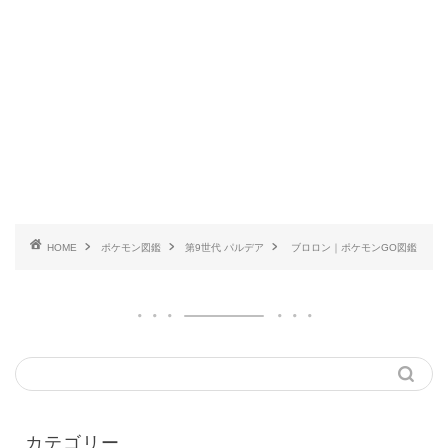
HOME
ポケモン図鑑
第9世代 パルデア
ブロロン｜ポケモンGO図鑑
カテゴリー