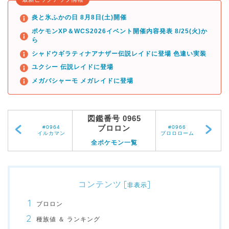
炎と氷ふかの日 8月8日(土)開催
ポケモンXP＆WCS2026イベント開催内容発表 8/25(火)か
ら
シャドウギラティナアナザー伝説レイドに登場 色違い実装
ユクシー 伝説レイドに登場
メガバシャーモ メガレイドに登場
図鑑番号 0965
ブロロン
#0964
#0966
イルカマン
ブロロローム
全ポケモン一覧
コンテンツ
[
]
非表示
ブロロン
種族値 ＆ ランキング