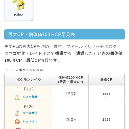
色違い
最大CP・個体値100％CP早見表
主要PLの最大CPを含め、野生・フィールドリサーチタスク・
タマゴ孵化・レイドボスで
捕獲する（遭遇した）ときの個体値
100％CP・最低CP
情報です。
※ PL = ポケモンレベル
個体値100％CP
ポケモンレベル
最低CP
(最高・最大CP)
PL15
1507
1444
タスク報酬
PL20
タマゴ孵化
2009
1925
レイドボス