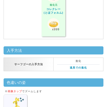
進化元
コレクレー
(とほフォルム)
x999
入手方法
進化
サーフゴーの入手方法
道具での進化
色違いの姿
※
画像タップ
でズームします