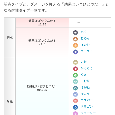
弱点タイプと、ダメージを抑える「効果はいまひとつだ…」と
なる耐性タイプ一覧です。
効果はばつぐんだ！
ー
x2.56
あく
弱点
じめん
効果はばつぐんだ！
x1.6
ほのお
ゴースト
いわ
かくとう
くさ
こおり
効果はいまひとつだ…
はがね
x0.625
ひこう
エスパー
耐性
ドラゴン
フェアリー