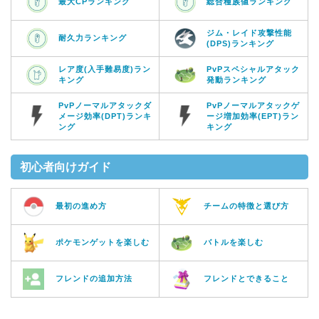
最大CPランキング
総合種族値ランキング
ジム・レイド攻撃性能
耐久力ランキング
(DPS)ランキング
レア度(入手難易度)ラン
PvPスペシャルアタック
キング
発動ランキング
PvPノーマルアタックダ
PvPノーマルアタックゲ
メージ効率(DPT)ランキ
ージ増加効率(EPT)ラン
ング
キング
初心者向けガイド
最初の進め方
チームの特徴と選び方
ポケモンゲットを楽しむ
バトルを楽しむ
フレンドの追加方法
フレンドとできること