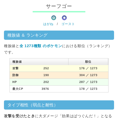
サーフゴー
はがね
/
ゴースト
種族値 ＆ ランキング
種族値と
全 1273種類 のポケモン
における順位（ランキング）
です。
種族値
順位
攻撃
252
176
／ 1273
防御
190
304
／ 1273
HP
202
287
／ 1273
最大CP
3976
178
／ 1273
タイプ相性（弱点と耐性）
攻撃を受けたとき
に大ダメージ「効果はばつぐんだ！」となる