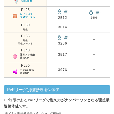
GBL報酬
PL25
レイドボス
2512
天候ブースト
2406
PL30
3014
ー
野生
PL35
ー
野生
3266
天候ブースト
PL40
3517
ー
通常アメ強化
最大CP
PL50
3976
ー
アメXL強化
最大CP
PvPリーグ別理想最適個体値
CP制限のある
PvPリーグで耐久力がナンバーワンとなる理想最
適個体値
です。
※ CP = 理想最適個体値のときのCP数値