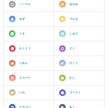
ノーマル
ほのお
みず
でんき
くさ
こおり
かくとう
どく
じめん
ひこう
エスパー
むし
いわ
ゴースト
ドラゴン
あく