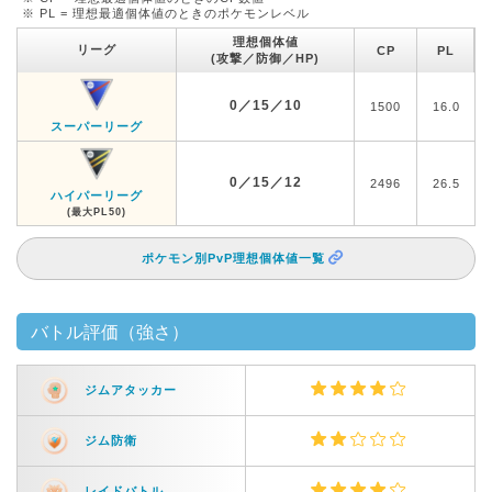
※ PL = 理想最適個体値のときのポケモンレベル
理想個体値
リーグ
CP
PL
(攻撃／防御／HP)
0／15／10
1500
16.0
スーパーリーグ
0／15／12
2496
26.5
ハイパーリーグ
(最大PL50)
ポケモン別PvP理想個体値一覧
バトル評価（強さ）
ジムアタッカー
ジム防衛
レイドバトル