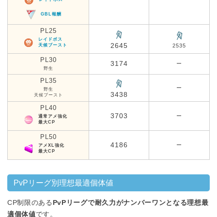
GBL報酬
PL25
レイドボス
2645
天候ブースト
2535
PL30
3174
ー
野生
PL35
ー
野生
3438
天候ブースト
PL40
3703
ー
通常アメ強化
最大CP
PL50
4186
ー
アメXL強化
最大CP
PvPリーグ別理想最適個体値
CP制限のある
PvPリーグで耐久力がナンバーワンとなる理想最
適個体値
です。