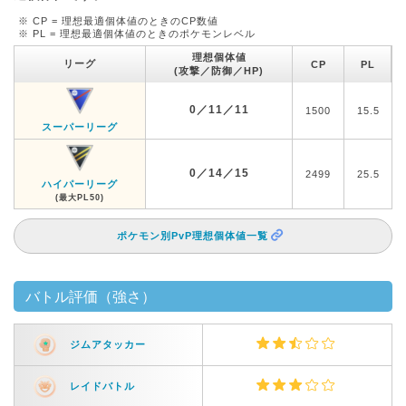
※ CP = 理想最適個体値のときのCP数値
※ PL = 理想最適個体値のときのポケモンレベル
理想個体値
リーグ
CP
PL
(攻撃／防御／HP)
0／11／11
1500
15.5
スーパーリーグ
0／14／15
2499
25.5
ハイパーリーグ
(最大PL50)
ポケモン別PvP理想個体値一覧
バトル評価（強さ）
ジムアタッカー
レイドバトル