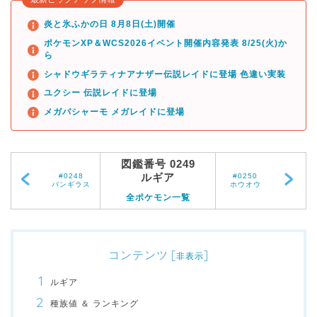
炎と氷ふかの日 8月8日(土)開催
ポケモンXP＆WCS2026イベント開催内容発表 8/25(火)か
ら
シャドウギラティナアナザー伝説レイドに登場 色違い実装
ユクシー 伝説レイドに登場
メガバシャーモ メガレイドに登場
図鑑番号 0249
ルギア
#0248
#0250
バンギラス
ホウオウ
全ポケモン一覧
コンテンツ
[
]
非表示
ルギア
種族値 ＆ ランキング