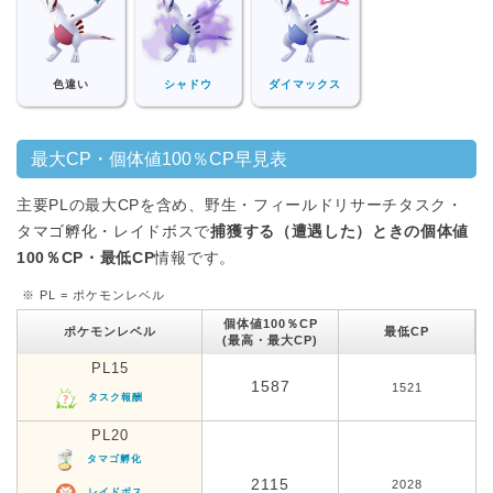
色違い
シャドウ
ダイマックス
最大CP・個体値100％CP早見表
主要PLの最大CPを含め、野生・フィールドリサーチタスク・
タマゴ孵化・レイドボスで
捕獲する（遭遇した）ときの個体値
100％CP・最低CP
情報です。
※ PL = ポケモンレベル
個体値100％CP
ポケモンレベル
最低CP
(最高・最大CP)
PL15
1587
1521
タスク報酬
PL20
タマゴ孵化
2115
2028
レイドボス