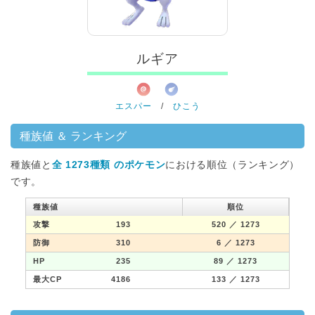
ルギア
エスパー
/
ひこう
種族値 ＆ ランキング
種族値と
全 1273種類 のポケモン
における順位（ランキング）
です。
種族値
順位
攻撃
193
520
／ 1273
防御
310
6
／ 1273
HP
235
89
／ 1273
最大CP
4186
133
／ 1273