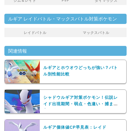
PvP
ジム＆レイド
ダイマックス
ルギア レイドバトル・マックスバトル対策ポケモン
レイドバトル
マックスバトル
関連情報
ルギアとホウオウどっちが強い？バト
ル別性能比較
シャドウルギア対策ポケモン！伝説レ
イド出現期間・弱点・色違い・捕まえ
方
ルギア個体値CP早見表：レイド