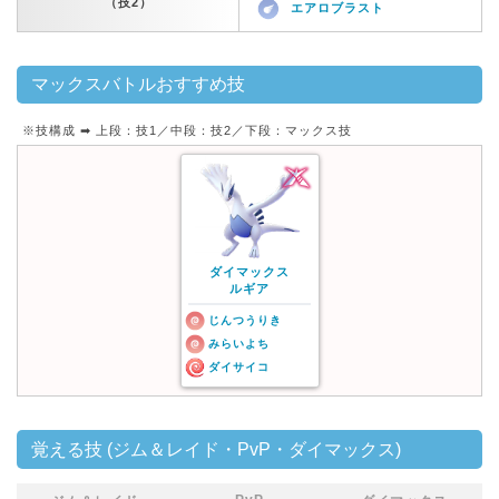
（技2）
エアロブラスト
マックスバトルおすすめ技
※技構成 ➡︎ 上段：技1／中段：技2／下段：マックス技
ダイマックス
ルギア
じんつうりき
みらいよち
ダイサイコ
覚える技 (ジム＆レイド・PvP・ダイマックス)