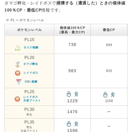
タマゴ孵化・レイドボスで
捕獲する（遭遇した）ときの個体値
100％CP・最低CP
情報です。
※ PL = ポケモンレベル
個体値100％CP
ポケモンレベル
最低CP
(最高・最大CP)
PL15
738
694
タスク報酬
PL20
タマゴ孵化
983
925
レイドボス
GBL報酬
PL25
レイドボス
1229
天候ブースト
1156
PL30
1476
ー
野生
PL35
ー
野生
1598
天候ブースト