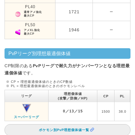
PL40
1721
ー
通常アメ強化
最大CP
PL50
1946
ー
アメXL強化
最大CP
PvPリーグ別理想最適個体値
CP制限のある
PvPリーグで耐久力がナンバーワンとなる理想最
適個体値
です。
※ CP = 理想最適個体値のときのCP数値
※ PL = 理想最適個体値のときのポケモンレベル
理想個体値
リーグ
CP
PL
(攻撃／防御／HP)
0／13／15
1500
38.0
スーパーリーグ
ポケモン別PvP理想個体値一覧