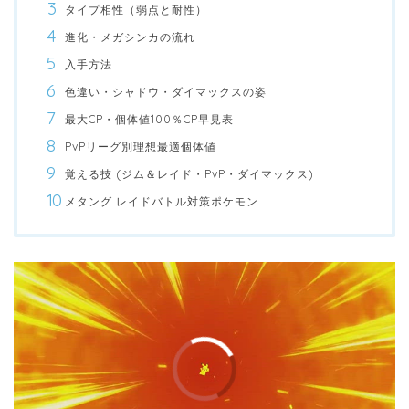
タイプ相性（弱点と耐性）
進化・メガシンカの流れ
入手方法
色違い・シャドウ・ダイマックスの姿
最大CP・個体値100％CP早見表
PvPリーグ別理想最適個体値
覚える技 (ジム＆レイド・PvP・ダイマックス)
メタング レイドバトル対策ポケモン