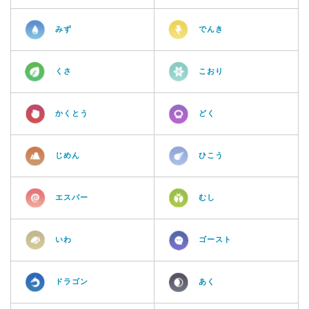
みず
でんき
くさ
こおり
かくとう
どく
じめん
ひこう
エスパー
むし
いわ
ゴースト
ドラゴン
あく