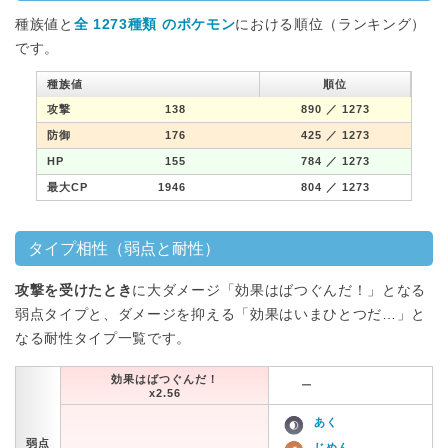
種族値と
全 1273種類 のポケモン
における順位（ランキング）
です。
種族値
順位
攻撃
138
890
／ 1273
防御
176
425
／ 1273
HP
155
784
／ 1273
最大CP
1946
804
／ 1273
タイプ相性（弱点と耐性）
攻撃を受けたとき
に大ダメージ「効果はばつぐんだ！」となる
弱点タイプと、ダメージを抑える「効果はいまひとつだ…」と
なる耐性タイプ一覧です。
効果はばつぐんだ！
ー
x2.56
あく
弱点
じめん