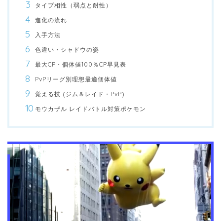
タイプ相性（弱点と耐性）
進化の流れ
入手方法
色違い・シャドウの姿
最大CP・個体値100％CP早見表
PvPリーグ別理想最適個体値
覚える技 (ジム＆レイド・PvP)
モウカザル レイドバトル対策ポケモン