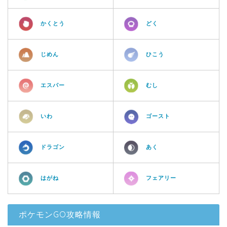
かくとう
どく
じめん
ひこう
エスパー
むし
いわ
ゴースト
ドラゴン
あく
はがね
フェアリー
ポケモンGO攻略情報