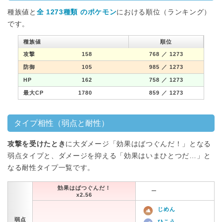
種族値と
全 1273種類 のポケモン
における順位（ランキング）
です。
種族値
順位
攻撃
158
768
／ 1273
防御
105
985
／ 1273
HP
162
758
／ 1273
最大CP
1780
859
／ 1273
タイプ相性（弱点と耐性）
攻撃を受けたとき
に大ダメージ「効果はばつぐんだ！」となる
弱点タイプと、ダメージを抑える「効果はいまひとつだ…」と
なる耐性タイプ一覧です。
効果はばつぐんだ！
ー
x2.56
じめん
弱点
ひこう