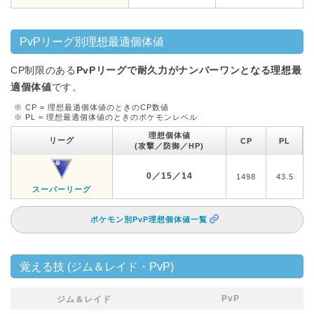
PvPリーグ別理想最適個体値
CP制限のある
PvPリーグで耐久力がナンバーワンとなる理想最
適個体値
です。
※ CP = 理想最適個体値のときのCP数値
※ PL = 理想最適個体値のときのポケモンレベル
理想個体値
リーグ
CP
PL
(攻撃／防御／HP)
0／15／14
1498
43.5
スーパーリーグ
ポケモン別PvP理想個体値一覧
覚える技 (ジム＆レイド・PvP)
PvP
ジム＆レイド