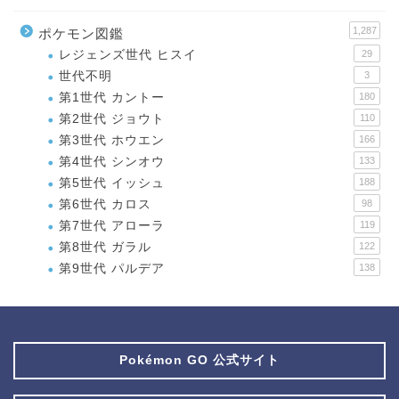
1,287
ポケモン図鑑
レジェンズ世代 ヒスイ
29
世代不明
3
第1世代 カントー
180
第2世代 ジョウト
110
第3世代 ホウエン
166
第4世代 シンオウ
133
第5世代 イッシュ
188
第6世代 カロス
98
第7世代 アローラ
119
第8世代 ガラル
122
第9世代 パルデア
138
Pokémon GO 公式サイト