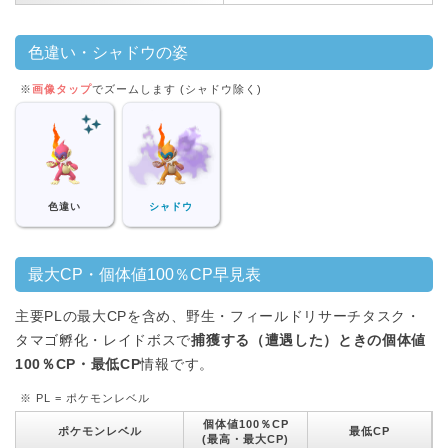
色違い・シャドウの姿
※
画像タップ
でズームします (シャドウ除く)
色違い
シャドウ
最大CP・個体値100％CP早見表
主要PLの最大CPを含め、野生・フィールドリサーチタスク・
タマゴ孵化・レイドボスで
捕獲する（遭遇した）ときの個体値
100％CP・最低CP
情報です。
※ PL = ポケモンレベル
個体値100％CP
ポケモンレベル
最低CP
(最高・最大CP)