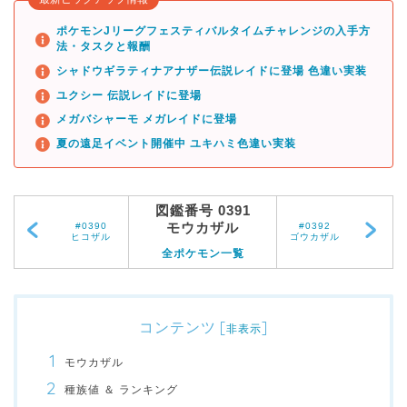
ポケモンJリーグフェスティバルタイムチャレンジの入手方
法・タスクと報酬
シャドウギラティナアナザー伝説レイドに登場 色違い実装
ユクシー 伝説レイドに登場
メガバシャーモ メガレイドに登場
夏の遠足イベント開催中 ユキハミ色違い実装
図鑑番号 0391
モウカザル
#0390
#0392
ヒコザル
ゴウカザル
全ポケモン一覧
コンテンツ
[
]
非表示
モウカザル
種族値 ＆ ランキング