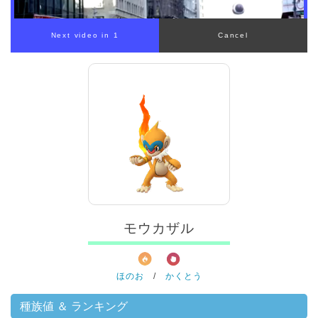
00:00
/
01:00
モウカザル
ほのお
/
かくとう
種族値 ＆ ランキング