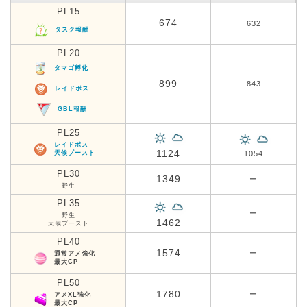
PL15
674
632
タスク報酬
PL20
タマゴ孵化
899
843
レイドボス
GBL報酬
PL25
レイドボス
1124
天候ブースト
1054
PL30
1349
ー
野生
PL35
ー
野生
1462
天候ブースト
PL40
1574
ー
通常アメ強化
最大CP
PL50
1780
ー
アメXL強化
最大CP