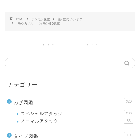
HOME
ポケモン図鑑
第4世代 シンオウ
モウカザル｜ポケモンGO図鑑
カテゴリー
320
わざ図鑑
スペシャルアタック
236
ノーマルアタック
83
19
タイプ図鑑