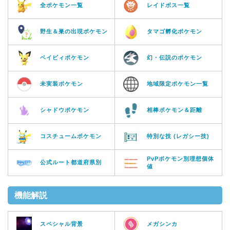
全ポケモン一覧
レイドボス一覧
野生＆巣の出現ポケモン
タマゴ孵化ポケモン
ベイビィポケモン
幻・伝説のポケモン
未実装ポケモン
地域限定ポケモン一覧
シャドウポケモン
相棒ポケモン＆距離
コスチュームポケモン
特別な技 (レガシー技)
PvPポケモン別理想個体
公式ルート都道府県別
値
機能解説
スペシャル背景
メガシンカ