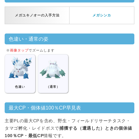
メガユキノオーの入手方法
メガシンカ
色違い・通常の姿
※
画像タップ
でズームします
色違い
（通常）
最大CP・個体値100％CP早見表
主要PLの最大CPを含め、野生・フィールドリサーチタスク・
タマゴ孵化・レイドボスで
捕獲する（遭遇した）ときの個体値
100％CP・最低CP
情報です。