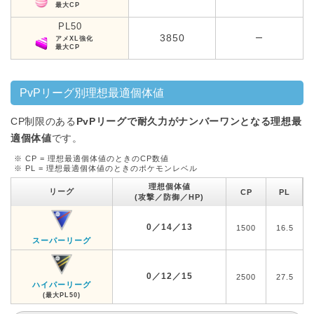
最大CP
PL50
3850
ー
アメXL強化
最大CP
PvPリーグ別理想最適個体値
CP制限のある
PvPリーグで耐久力がナンバーワンとなる理想最
適個体値
です。
※ CP = 理想最適個体値のときのCP数値
※ PL = 理想最適個体値のときのポケモンレベル
理想個体値
リーグ
CP
PL
(攻撃／防御／HP)
0／14／13
1500
16.5
スーパーリーグ
0／12／15
2500
27.5
ハイパーリーグ
(最大PL50)