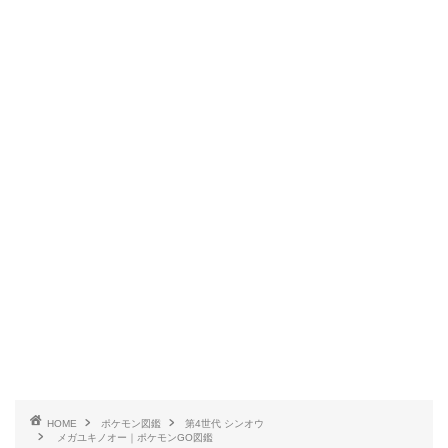
HOME
ポケモン図鑑
第4世代 シンオウ
メガユキノオー｜ポケモンGO図鑑