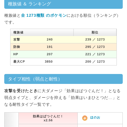
種族値 ＆ ランキング
種族値と
全 1273種類 のポケモン
における順位（ランキング）
です。
種族値
順位
攻撃
240
239
／ 1273
防御
191
295
／ 1273
HP
207
221
／ 1273
最大CP
3850
200
／ 1273
タイプ相性（弱点と耐性）
攻撃を受けたとき
に大ダメージ「効果はばつぐんだ！」となる
弱点タイプと、ダメージを抑える「効果はいまひとつだ…」と
なる耐性タイプ一覧です。
効果はばつぐんだ！
ほのお
x2.56