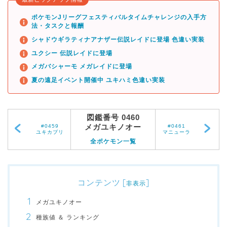
ポケモンJリーグフェスティバルタイムチャレンジの入手方
法・タスクと報酬
シャドウギラティナアナザー伝説レイドに登場 色違い実装
ユクシー 伝説レイドに登場
メガバシャーモ メガレイドに登場
夏の遠足イベント開催中 ユキハミ色違い実装
図鑑番号 0460
メガユキノオー
#0459
#0461
ユキカブリ
マニューラ
全ポケモン一覧
コンテンツ
[
]
非表示
メガユキノオー
種族値 ＆ ランキング