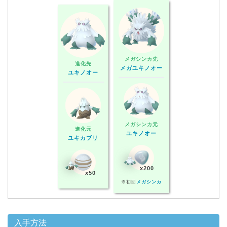
メガシンカ先
進化先
メガユキノオー
ユキノオー
メガシンカ元
進化元
ユキノオー
ユキカブリ
x200
x50
※初回
メガシンカ
入手方法