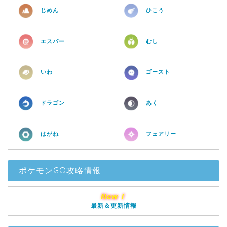
じめん
ひこう
エスパー
むし
いわ
ゴースト
ドラゴン
あく
はがね
フェアリー
ポケモンGO攻略情報
New！
最新＆更新情報