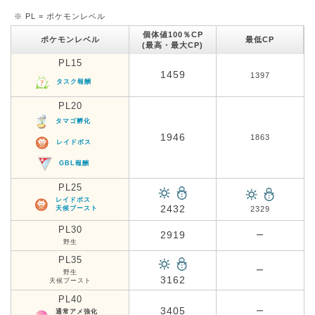
※ PL = ポケモンレベル
個体値100％CP
ポケモンレベル
最低CP
(最高・最大CP)
PL15
1459
1397
タスク報酬
PL20
タマゴ孵化
1946
1863
レイドボス
GBL報酬
PL25
レイドボス
2432
天候ブースト
2329
PL30
2919
ー
野生
PL35
ー
野生
3162
天候ブースト
PL40
3405
ー
通常アメ強化