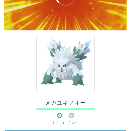
00:00
/
01:00
メガユキノオー
くさ
/
こおり