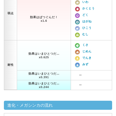
いわ
かくとう
弱点
どく
効果はばつぐんだ！
x1.6
はがね
ひこう
むし
くさ
じめん
効果はいまひとつだ…
x0.625
でんき
みず
耐性
効果はいまひとつだ…
ー
x0.391
効果はいまひとつだ…
ー
x0.244
進化・メガシンカの流れ