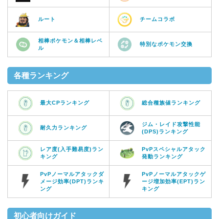
ルート
チームコラボ
相棒ポケモン＆相棒レベ
特別なポケモン交換
ル
各種ランキング
最大CPランキング
総合種族値ランキング
ジム・レイド攻撃性能
耐久力ランキング
(DPS)ランキング
レア度(入手難易度)ラン
PvPスペシャルアタック
キング
発動ランキング
PvPノーマルアタックダ
PvPノーマルアタックゲ
メージ効率(DPT)ランキ
ージ増加効率(EPT)ラン
ング
キング
初心者向けガイド