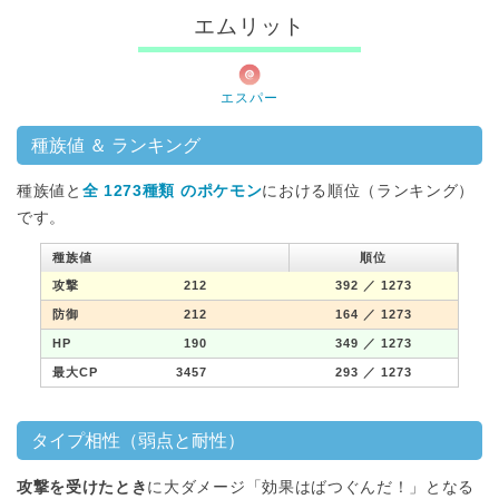
エムリット
エスパー
種族値 ＆ ランキング
種族値と
全 1273種類 のポケモン
における順位（ランキング）
です。
種族値
順位
攻撃
212
392
／ 1273
防御
212
164
／ 1273
HP
190
349
／ 1273
最大CP
3457
293
／ 1273
タイプ相性（弱点と耐性）
攻撃を受けたとき
に大ダメージ「効果はばつぐんだ！」となる