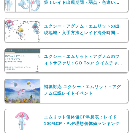
策！レイド出現期間・弱点・色違い情
報
ユクシー・アグノム・エムリットの出
現地域・入手方法とレイド海外時間情
報
ユクシー・エムリット・アグノムのフ
ォトサファリ：GO Tour タイムチャレ
ンジ
補填対応 ユクシー・エムリット・アグ
ノム伝説レイドイベント
エムリット個体値CP早見表：レイド
100%CP・PvP理想個体値ランキング