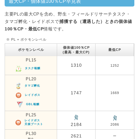
最大CP・個体値100％CP早見表
主要PLの最大CPを含め、野生・フィールドリサーチタスク・
タマゴ孵化・レイドボスで
捕獲する（遭遇した）ときの個体値
100％CP・最低CP
情報です。
※ PL = ポケモンレベル
個体値100％CP
ポケモンレベル
最低CP
(最高・最大CP)
PL15
1310
1252
タスク報酬
PL20
タマゴ孵化
1747
1669
レイドボス
GBL報酬
PL25
レイドボス
2184
天候ブースト
2086
PL30
2621
ー
野生