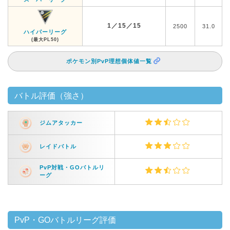
1／15／15
2500
31.0
ハイパーリーグ
(最大PL50)
ポケモン別PvP理想個体値一覧
バトル評価（強さ）
ジムアタッカー
レイドバトル
PvP対戦・GOバトルリ
ーグ
PvP・GOバトルリーグ評価