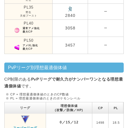
PL35
ー
野生
2840
天候ブースト
PL40
3058
ー
通常アメ強化
最大CP
PL50
3457
ー
アメXL強化
最大CP
PvPリーグ別理想最適個体値
CP制限のある
PvPリーグで耐久力がナンバーワンとなる理想最
適個体値
です。
※ CP = 理想最適個体値のときのCP数値
※ PL = 理想最適個体値のときのポケモンレベル
理想個体値
リーグ
CP
PL
(攻撃／防御／HP)
0／15／12
1498
18.5
スーパーリーグ