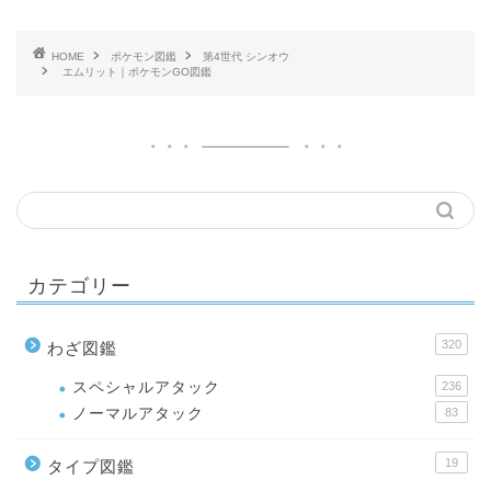
HOME
ポケモン図鑑
第4世代 シンオウ
エムリット｜ポケモンGO図鑑
カテゴリー
320
わざ図鑑
スペシャルアタック
236
ノーマルアタック
83
19
タイプ図鑑