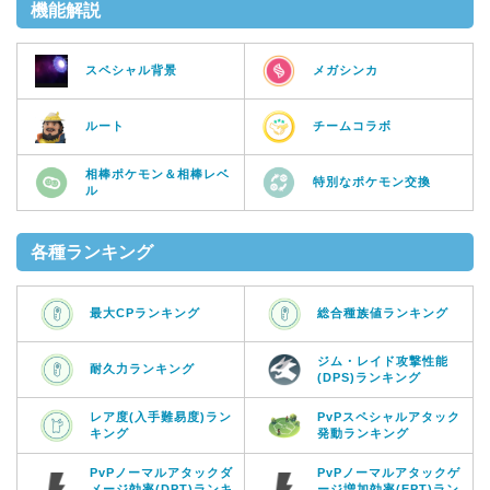
機能解説
スペシャル背景
メガシンカ
ルート
チームコラボ
相棒ポケモン＆相棒レベ
特別なポケモン交換
ル
各種ランキング
最大CPランキング
総合種族値ランキング
ジム・レイド攻撃性能
耐久力ランキング
(DPS)ランキング
レア度(入手難易度)ラン
PvPスペシャルアタック
キング
発動ランキング
PvPノーマルアタックダ
PvPノーマルアタックゲ
メージ効率(DPT)ランキ
ージ増加効率(EPT)ラン