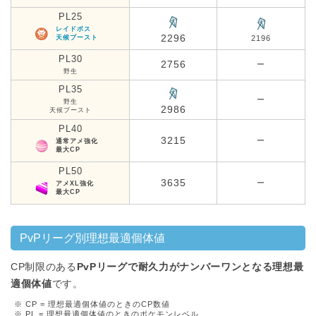
PL25
レイドボス
2296
天候ブースト
2196
PL30
2756
ー
野生
PL35
ー
野生
2986
天候ブースト
PL40
3215
ー
通常アメ強化
最大CP
PL50
3635
ー
アメXL強化
最大CP
PvPリーグ別理想最適個体値
CP制限のある
PvPリーグで耐久力がナンバーワンとなる理想最
適個体値
です。
※ CP = 理想最適個体値のときのCP数値
※ PL = 理想最適個体値のときのポケモンレベル