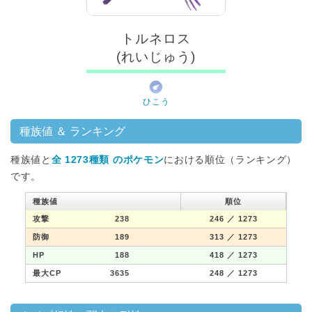
トルネロス
(れいじゅう)
ひこう
種族値 ＆ ランキング
種族値と
全 1273種類 のポケモン
における順位（ランキング）
です。
種族値
順位
攻撃
238
246
／ 1273
防御
189
313
／ 1273
HP
188
418
／ 1273
最大CP
3635
248
／ 1273