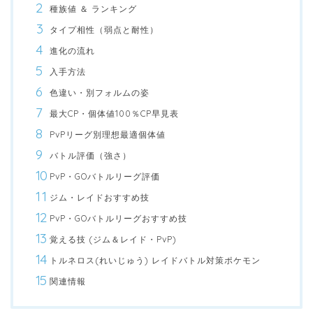
種族値 ＆ ランキング
タイプ相性（弱点と耐性）
進化の流れ
入手方法
色違い・別フォルムの姿
最大CP・個体値100％CP早見表
PvPリーグ別理想最適個体値
バトル評価（強さ）
PvP・GOバトルリーグ評価
ジム・レイドおすすめ技
PvP・GOバトルリーグおすすめ技
覚える技 (ジム＆レイド・PvP)
トルネロス(れいじゅう) レイドバトル対策ポケモン
関連情報