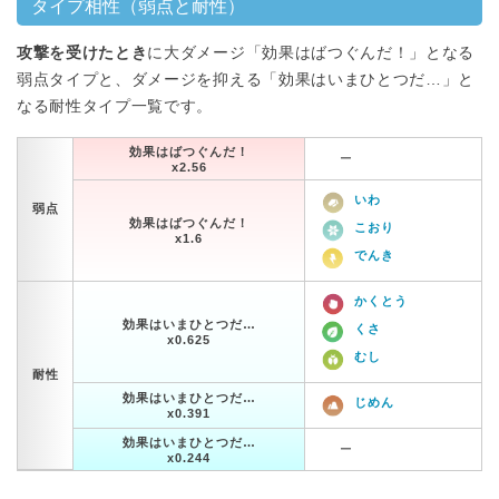
タイプ相性（弱点と耐性）
攻撃を受けたとき
に大ダメージ「効果はばつぐんだ！」となる
弱点タイプと、ダメージを抑える「効果はいまひとつだ…」と
なる耐性タイプ一覧です。
効果はばつぐんだ！
ー
x2.56
いわ
弱点
効果はばつぐんだ！
こおり
x1.6
でんき
かくとう
効果はいまひとつだ…
くさ
x0.625
むし
耐性
効果はいまひとつだ…
じめん
x0.391
効果はいまひとつだ…
ー
x0.244