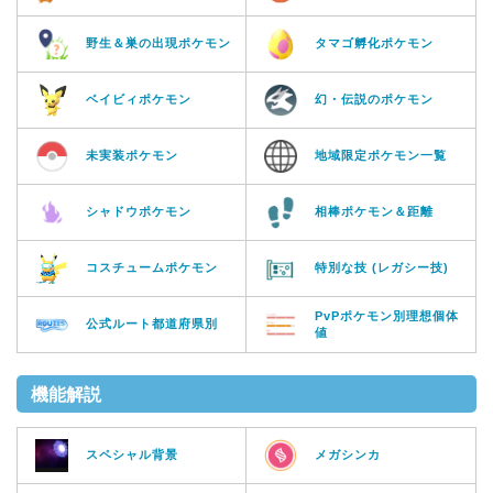
野生＆巣の出現ポケモン
タマゴ孵化ポケモン
ベイビィポケモン
幻・伝説のポケモン
未実装ポケモン
地域限定ポケモン一覧
シャドウポケモン
相棒ポケモン＆距離
コスチュームポケモン
特別な技 (レガシー技)
PvPポケモン別理想個体
公式ルート都道府県別
値
機能解説
スペシャル背景
メガシンカ