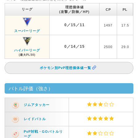
理想個体値
リーグ
CP
PL
(攻撃／防御／HP)
0／15／11
1497
17.5
スーパーリーグ
0／14／15
2500
29.0
ハイパーリーグ
(最大PL50)
ポケモン別PvP理想個体値一覧
バトル評価（強さ）
ジムアタッカー
レイドバトル
PvP対戦・GOバトルリ
ーグ