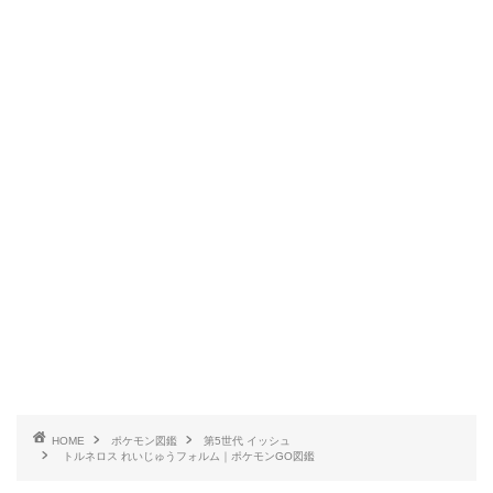
HOME
ポケモン図鑑
第5世代 イッシュ
トルネロス れいじゅうフォルム｜ポケモンGO図鑑