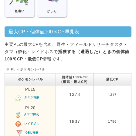
色違い
けしん
最大CP・個体値100％CP早見表
主要PLの最大CPを含め、野生・フィールドリサーチタスク・
タマゴ孵化・レイドボスで
捕獲する（遭遇した）ときの個体値
100％CP・最低CP
情報です。
※ PL = ポケモンレベル
個体値100％CP
ポケモンレベル
最低CP
(最高・最大CP)
PL15
1378
1317
タスク報酬
PL20
タマゴ孵化
1837
1756
レイドボス
GBL報酬