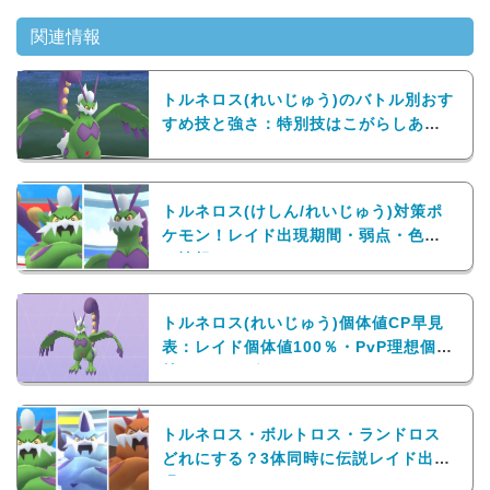
関連情報
トルネロス(れいじゅう)のバトル別おす
すめ技と強さ：特別技はこがらしあら
し！
トルネロス(けしん/れいじゅう)対策ポ
ケモン！レイド出現期間・弱点・色違
い情報
トルネロス(れいじゅう)個体値CP早見
表：レイド個体値100％・PvP理想個体
値ランキング
トルネロス・ボルトロス・ランドロス
どれにする？3体同時に伝説レイド出
現！