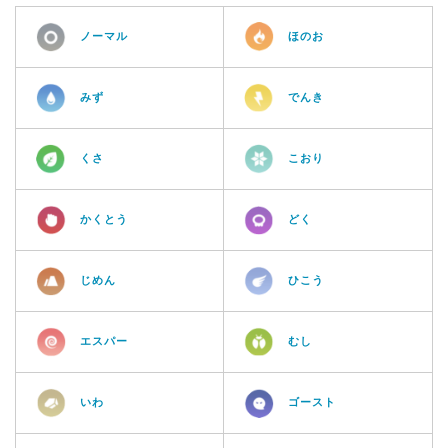
ノーマル
ほのお
みず
でんき
くさ
こおり
かくとう
どく
じめん
ひこう
エスパー
むし
いわ
ゴースト