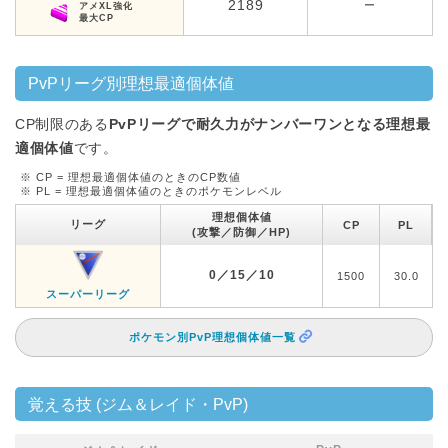
2189
ー
アメXL強化
最大CP
PvPリーグ別理想最適個体値
CP制限のある
PvPリーグで耐久力がナンバーワンとなる理想最
適個体値
です。
※ CP = 理想最適個体値のときのCP数値
※ PL = 理想最適個体値のときのポケモンレベル
理想個体値
リーグ
CP
PL
(攻撃／防御／HP)
0／15／10
1500
30.0
スーパーリーグ
ポケモン別PvP理想個体値一覧
覚える技 (ジム＆レイド・PvP)