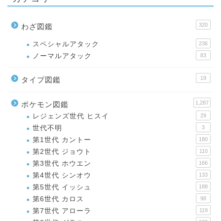
320
わざ図鑑
スペシャルアタック
236
ノーマルアタック
83
19
タイプ図鑑
1,287
ポケモン図鑑
レジェンズ世代 ヒスイ
29
世代不明
3
第1世代 カントー
180
第2世代 ジョウト
110
第3世代 ホウエン
166
第4世代 シンオウ
133
第5世代 イッシュ
188
第6世代 カロス
98
第7世代 アローラ
119