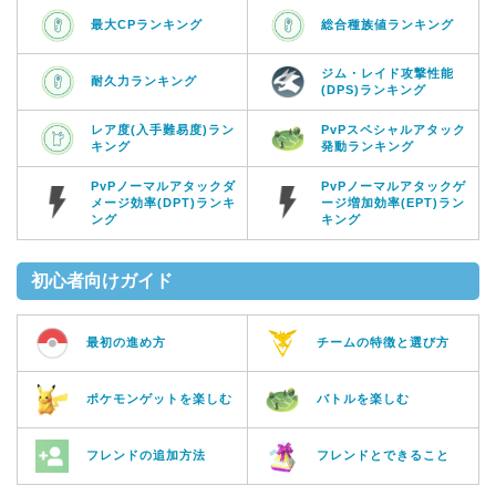
最大CPランキング
総合種族値ランキング
ジム・レイド攻撃性能
耐久力ランキング
(DPS)ランキング
レア度(入手難易度)ラン
PvPスペシャルアタック
キング
発動ランキング
PvPノーマルアタックダ
PvPノーマルアタックゲ
メージ効率(DPT)ランキ
ージ増加効率(EPT)ラン
ング
キング
初心者向けガイド
最初の進め方
チームの特徴と選び方
ポケモンゲットを楽しむ
バトルを楽しむ
フレンドの追加方法
フレンドとできること