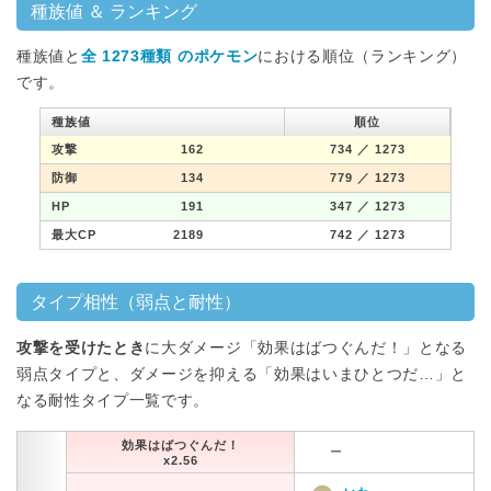
種族値 ＆ ランキング
種族値と
全 1273種類 のポケモン
における順位（ランキング）
です。
種族値
順位
攻撃
162
734
／ 1273
防御
134
779
／ 1273
HP
191
347
／ 1273
最大CP
2189
742
／ 1273
タイプ相性（弱点と耐性）
攻撃を受けたとき
に大ダメージ「効果はばつぐんだ！」となる
弱点タイプと、ダメージを抑える「効果はいまひとつだ…」と
なる耐性タイプ一覧です。
効果はばつぐんだ！
ー
x2.56