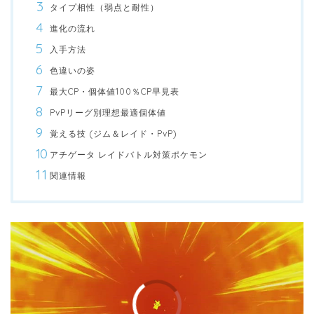
タイプ相性（弱点と耐性）
進化の流れ
入手方法
色違いの姿
最大CP・個体値100％CP早見表
PvPリーグ別理想最適個体値
覚える技 (ジム＆レイド・PvP)
アチゲータ レイドバトル対策ポケモン
関連情報