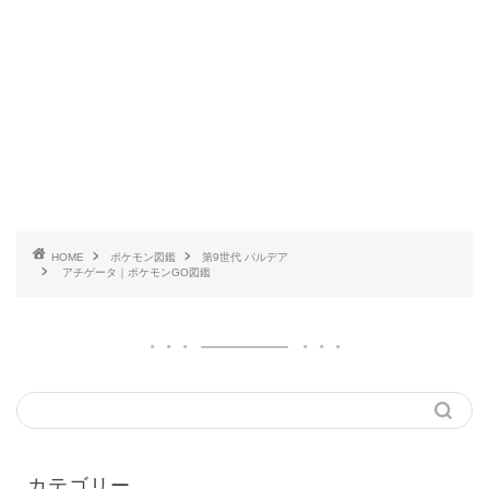
HOME
ポケモン図鑑
第9世代 パルデア
アチゲータ｜ポケモンGO図鑑
カテゴリー