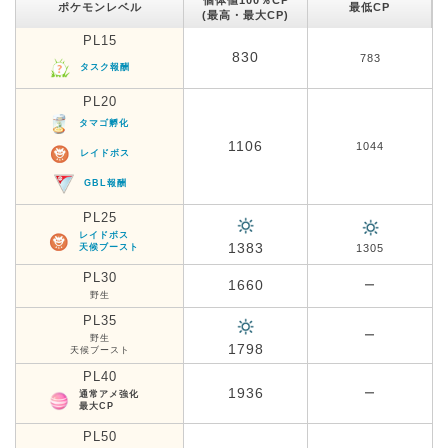
ポケモンレベル
最低CP
(最高・最大CP)
PL15
830
783
タスク報酬
PL20
タマゴ孵化
1106
1044
レイドボス
GBL報酬
PL25
レイドボス
1383
天候ブースト
1305
PL30
1660
ー
野生
PL35
ー
野生
1798
天候ブースト
PL40
1936
ー
通常アメ強化
最大CP
PL50