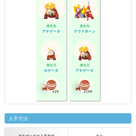
進化先
進化先
アチゲータ
ラウドボーン
進化元
進化元
ホゲータ
アチゲータ
x25
x100
入手方法