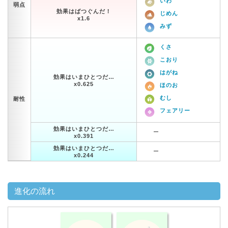
いわ
弱点
効果はばつぐんだ！
じめん
x1.6
みず
くさ
こおり
はがね
効果はいまひとつだ…
x0.625
ほのお
むし
耐性
フェアリー
効果はいまひとつだ…
ー
x0.391
効果はいまひとつだ…
ー
x0.244
進化の流れ