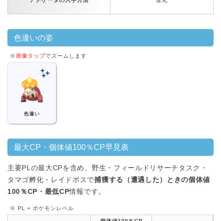
アチゲータの入手方法
進化
色違いの姿
※
画像タップ
でズームします
色違い
最大CP・個体値100％CP早見表
主要PLの最大CPを含め、野生・フィールドリサーチタスク・
タマゴ孵化・レイドボスで
捕獲する（遭遇した）ときの個体値
100％CP・最低CP
情報です。
※ PL = ポケモンレベル
個体値100％CP