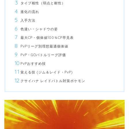
タイプ相性（弱点と耐性）
進化の流れ
入手方法
色違い・シャドウの姿
最大CP・個体値100％CP早見表
PvPリーグ別理想最適個体値
PvP・GOバトルリーグ評価
PvPおすすめ技
覚える技 (ジム＆レイド・PvP)
クサイハナ レイドバトル対策ポケモン