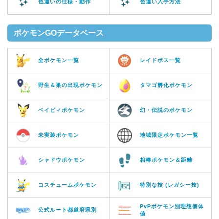
色違いの仕様・動作
色違い入手方法
ポケモンGOデータベース
全ポケモン一覧
レイドボス一覧
野生＆巣の出現ポケモン
タマゴ孵化ポケモン
ベイビィポケモン
幻・伝説のポケモン
未実装ポケモン
地域限定ポケモン一覧
シャドウポケモン
相棒ポケモン＆距離
コスチュームポケモン
特別な技 (レガシー技)
PvPポケモン別理想個体
公式ルート都道府県別
値