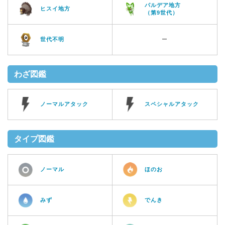
パルデア地方
ヒスイ地方
（第9世代）
世代不明
ー
わざ図鑑
ノーマルアタック
スペシャルアタック
タイプ図鑑
ノーマル
ほのお
みず
でんき