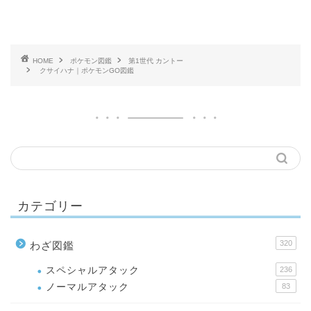
HOME
ポケモン図鑑
第1世代 カントー
クサイハナ｜ポケモンGO図鑑
カテゴリー
320
わざ図鑑
スペシャルアタック
236
ノーマルアタック
83