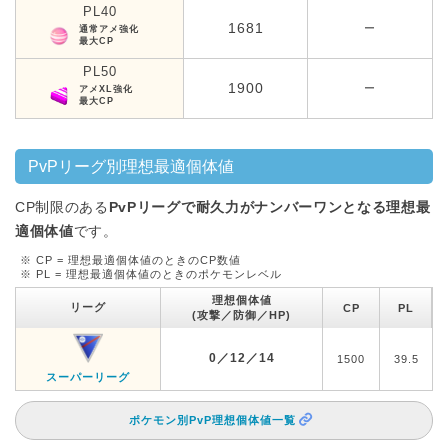
PL40
1681
ー
通常アメ強化
最大CP
PL50
1900
ー
アメXL強化
最大CP
PvPリーグ別理想最適個体値
CP制限のある
PvPリーグで耐久力がナンバーワンとなる理想最
適個体値
です。
※ CP = 理想最適個体値のときのCP数値
※ PL = 理想最適個体値のときのポケモンレベル
理想個体値
リーグ
CP
PL
(攻撃／防御／HP)
0／12／14
1500
39.5
スーパーリーグ
ポケモン別PvP理想個体値一覧