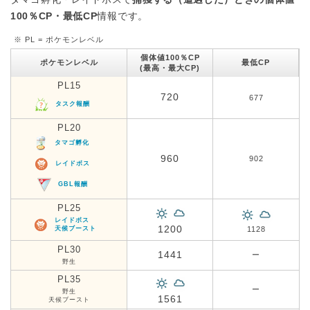
100％CP・最低CP
情報です。
※ PL = ポケモンレベル
個体値100％CP
ポケモンレベル
最低CP
(最高・最大CP)
PL15
720
677
タスク報酬
PL20
タマゴ孵化
960
902
レイドボス
GBL報酬
PL25
レイドボス
1200
天候ブースト
1128
PL30
1441
ー
野生
PL35
ー
野生
1561
天候ブースト