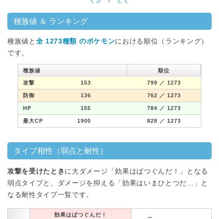
くさ
/
どく
種族値 ＆ ランキング
種族値と
全 1273種類 のポケモン
における順位（ランキング）
です。
種族値
順位
攻撃
153
799
／ 1273
防御
136
762
／ 1273
HP
155
784
／ 1273
最大CP
1900
828
／ 1273
タイプ相性（弱点と耐性）
攻撃を受けたとき
に大ダメージ「効果はばつぐんだ！」となる
弱点タイプと、ダメージを抑える「効果はいまひとつだ…」と
なる耐性タイプ一覧です。
効果はばつぐんだ！
ー