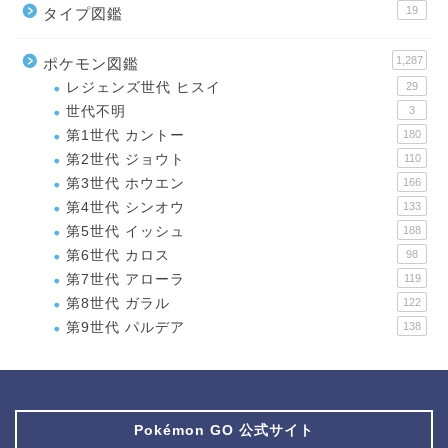
19
タイプ図鑑
1,287
ポケモン図鑑
レジェンズ世代 ヒスイ
29
世代不明
3
第1世代 カントー
180
第2世代 ジョウト
110
第3世代 ホウエン
166
第4世代 シンオウ
133
第5世代 イッシュ
188
第6世代 カロス
98
第7世代 アローラ
119
第8世代 ガラル
122
第9世代 パルデア
138
Pokémon GO 公式サイト