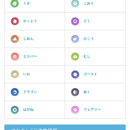
くさ
こおり
かくとう
どく
じめん
ひこう
エスパー
むし
いわ
ゴースト
ドラゴン
あく
はがね
フェアリー