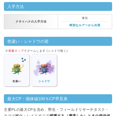
入手方法
進化
クサイハナの入手方法
特別なルアーから出現
色違い・シャドウの姿
※
画像タップ
でズームします (シャドウ除く)
色違い
シャドウ
最大CP・個体値100％CP早見表
主要PLの最大CPを含め、野生・フィールドリサーチタスク・
タマゴ孵化・レイドボスで
捕獲する（遭遇した）ときの個体値