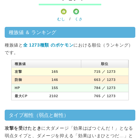
むし
/
くさ
種族値 ＆ ランキング
種族値と
全 1273種類 のポケモン
における順位（ランキング）
です。
種族値
順位
攻撃
165
715
／ 1273
防御
146
663
／ 1273
HP
155
784
／ 1273
最大CP
2102
765
／ 1273
タイプ相性（弱点と耐性）
攻撃を受けたとき
に大ダメージ「効果はばつぐんだ！」となる
弱点タイプと、ダメージを抑える「効果はいまひとつだ…」と