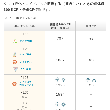
タマゴ孵化・レイドボスで
捕獲する（遭遇した）ときの個体値
100％CP・最低CP
情報です。
※ PL = ポケモンレベル
個体値100％CP
ポケモンレベル
最低CP
(最高・最大CP)
PL15
797
751
タスク報酬
PL20
タマゴ孵化
1062
1002
レイドボス
GBL報酬
PL25
レイドボス
1328
天候ブースト
1252
PL30
1594
ー
野生
PL35
ー
野生