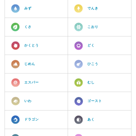
みず
でんき
くさ
こおり
かくとう
どく
じめん
ひこう
エスパー
むし
いわ
ゴースト
ドラゴン
あく