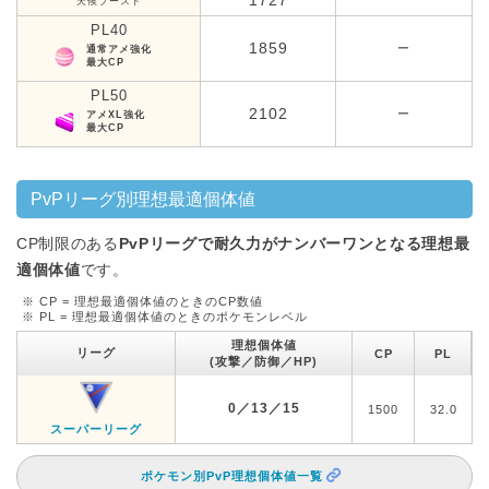
1727
天候ブースト
PL40
1859
ー
通常アメ強化
最大CP
PL50
2102
ー
アメXL強化
最大CP
PvPリーグ別理想最適個体値
CP制限のある
PvPリーグで耐久力がナンバーワンとなる理想最
適個体値
です。
※ CP = 理想最適個体値のときのCP数値
※ PL = 理想最適個体値のときのポケモンレベル
理想個体値
リーグ
CP
PL
(攻撃／防御／HP)
0／13／15
1500
32.0
スーパーリーグ
ポケモン別PvP理想個体値一覧