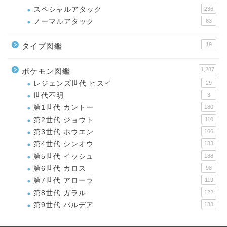
スペシャルアタック
236
ノーマルアタック
83
19
タイプ図鑑
1,287
ポケモン図鑑
レジェンズ世代 ヒスイ
29
世代不明
3
第1世代 カントー
180
第2世代 ジョウト
110
第3世代 ホウエン
166
第4世代 シンオウ
133
第5世代 イッシュ
188
第6世代 カロス
98
第7世代 アローラ
119
第8世代 ガラル
122
第9世代 パルデア
138