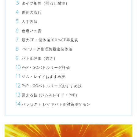
タイプ相性（弱点と耐性）
進化の流れ
入手方法
色違いの姿
最大CP・個体値100％CP早見表
PvPリーグ別理想最適個体値
バトル評価（強さ）
PvP・GOバトルリーグ評価
ジム・レイドおすすめ技
PvP・GOバトルリーグおすすめ技
覚える技 (ジム＆レイド・PvP)
パラセクト レイドバトル対策ポケモン