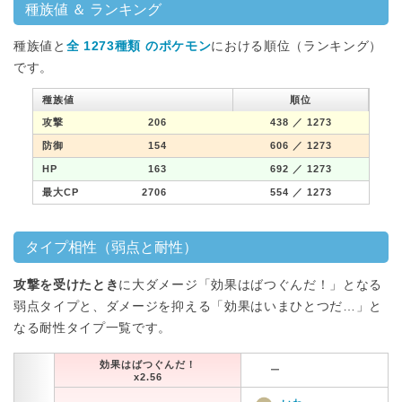
種族値 ＆ ランキング
種族値と
全 1273種類 のポケモン
における順位（ランキング）
です。
種族値
順位
攻撃
206
438
／ 1273
防御
154
606
／ 1273
HP
163
692
／ 1273
最大CP
2706
554
／ 1273
タイプ相性（弱点と耐性）
攻撃を受けたとき
に大ダメージ「効果はばつぐんだ！」となる
弱点タイプと、ダメージを抑える「効果はいまひとつだ…」と
なる耐性タイプ一覧です。
効果はばつぐんだ！
ー
x2.56