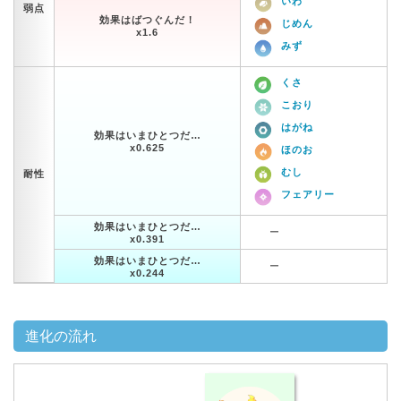
いわ
弱点
効果はばつぐんだ！
じめん
x1.6
みず
くさ
こおり
はがね
効果はいまひとつだ…
x0.625
ほのお
むし
耐性
フェアリー
効果はいまひとつだ…
ー
x0.391
効果はいまひとつだ…
ー
x0.244
進化の流れ