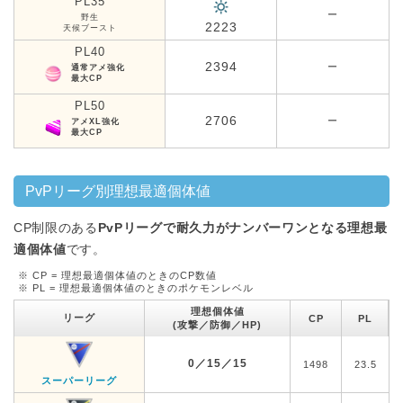
PL35
ー
野生
2223
天候ブースト
PL40
2394
ー
通常アメ強化
最大CP
PL50
2706
ー
アメXL強化
最大CP
PvPリーグ別理想最適個体値
CP制限のある
PvPリーグで耐久力がナンバーワンとなる理想最
適個体値
です。
※ CP = 理想最適個体値のときのCP数値
※ PL = 理想最適個体値のときのポケモンレベル
理想個体値
リーグ
CP
PL
(攻撃／防御／HP)
0／15／15
1498
23.5
スーパーリーグ