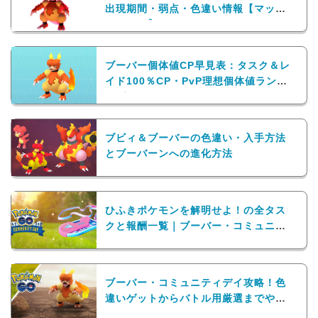
出現期間・弱点・色違い情報【マック
スバトル】
ブーバー個体値CP早見表：タスク＆レ
イド100％CP・PvP理想個体値ランキ
ング
ブビィ＆ブーバーの色違い・入手方法
とブーバーンへの進化方法
ひふきポケモンを解明せよ！の全タス
クと報酬一覧｜ブーバー・コミュニテ
ィデイのスペシャルリサーチ
ブーバー・コミュニティデイ攻略！色
違いゲットからバトル用厳選までやる
ことまとめ