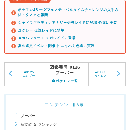
ポケモンJリーグフェスティバルタイムチャレンジの入手方
法・タスクと報酬
シャドウギラティナアナザー伝説レイドに登場 色違い実装
ユクシー 伝説レイドに登場
メガバシャーモ メガレイドに登場
夏の遠足イベント開催中 ユキハミ色違い実装
図鑑番号 0126
ブーバー
#0125
#0127
エレブー
カイロス
全ポケモン一覧
コンテンツ
[
]
非表示
ブーバー
種族値 ＆ ランキング