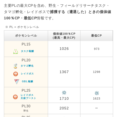
主要PLの最大CPを含め、野生・フィールドリサーチタスク・
タマゴ孵化・レイドボスで
捕獲する（遭遇した）ときの個体値
100％CP・最低CP
情報です。
※ PL = ポケモンレベル
個体値100％CP
ポケモンレベル
最低CP
(最高・最大CP)
PL15
1026
973
タスク報酬
PL20
タマゴ孵化
1367
1298
レイドボス
GBL報酬
PL25
レイドボス
1710
天候ブースト
1623
PL30
2052
ー
野生