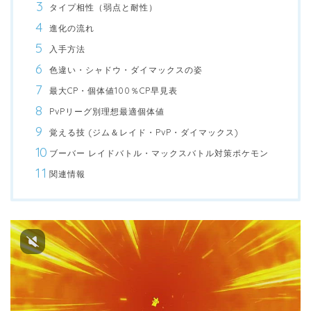
タイプ相性（弱点と耐性）
進化の流れ
入手方法
色違い・シャドウ・ダイマックスの姿
最大CP・個体値100％CP早見表
PvPリーグ別理想最適個体値
覚える技 (ジム＆レイド・PvP・ダイマックス)
ブーバー レイドバトル・マックスバトル対策ポケモン
関連情報