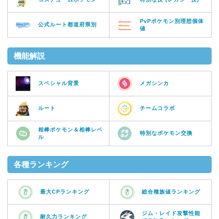
PvPポケモン別理想個体
公式ルート都道府県別
値
機能解説
スペシャル背景
メガシンカ
ルート
チームコラボ
相棒ポケモン＆相棒レベ
特別なポケモン交換
ル
各種ランキング
最大CPランキング
総合種族値ランキング
ジム・レイド攻撃性能
耐久力ランキング