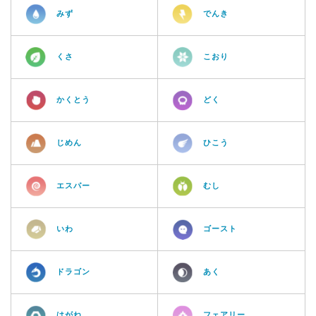
みず
でんき
くさ
こおり
かくとう
どく
じめん
ひこう
エスパー
むし
いわ
ゴースト
ドラゴン
あく
はがね
フェアリー