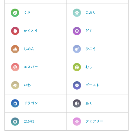
くさ
こおり
かくとう
どく
じめん
ひこう
エスパー
むし
いわ
ゴースト
ドラゴン
あく
はがね
フェアリー