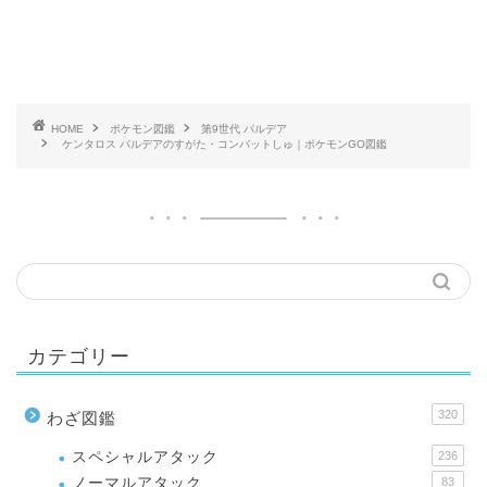
HOME
ポケモン図鑑
第9世代 パルデア
ケンタロス パルデアのすがた・コンバットしゅ｜ポケモンGO図鑑
カテゴリー
320
わざ図鑑
スペシャルアタック
236
ノーマルアタック
83