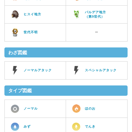
パルデア地方
ヒスイ地方
（第9世代）
世代不明
ー
わざ図鑑
ノーマルアタック
スペシャルアタック
タイプ図鑑
ノーマル
ほのお
みず
でんき