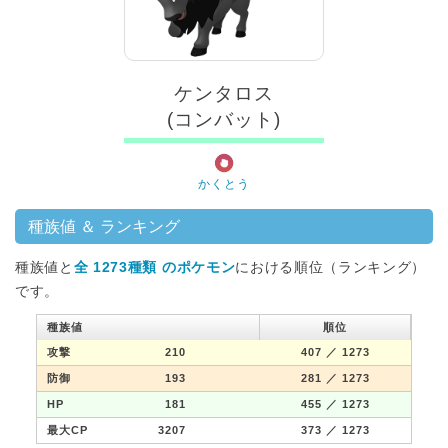
ケンタロス
(コンバット)
かくとう
種族値 ＆ ランキング
種族値と
全 1273種類 のポケモン
における順位（ランキング）
です。
種族値
順位
攻撃
210
407
／ 1273
防御
193
281
／ 1273
HP
181
455
／ 1273
最大CP
3207
373
／ 1273