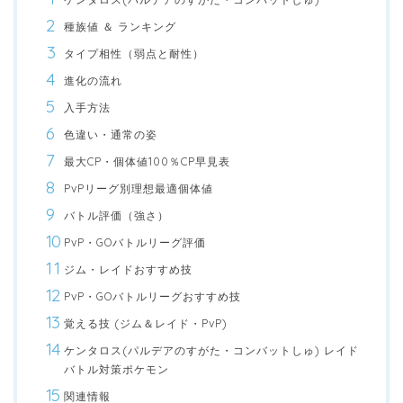
種族値 ＆ ランキング
タイプ相性（弱点と耐性）
進化の流れ
入手方法
色違い・通常の姿
最大CP・個体値100％CP早見表
PvPリーグ別理想最適個体値
バトル評価（強さ）
PvP・GOバトルリーグ評価
ジム・レイドおすすめ技
PvP・GOバトルリーグおすすめ技
覚える技 (ジム＆レイド・PvP)
ケンタロス(パルデアのすがた・コンバットしゅ) レイド
バトル対策ポケモン
関連情報