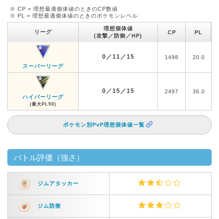
※ CP = 理想最適個体値のときのCP数値
※ PL = 理想最適個体値のときのポケモンレベル
理想個体値
リーグ
CP
PL
(攻撃／防御／HP)
0／11／15
1498
20.0
スーパーリーグ
0／15／15
2497
36.0
ハイパーリーグ
(最大PL50)
ポケモン別PvP理想個体値一覧
バトル評価（強さ）
ジムアタッカー
ジム防衛