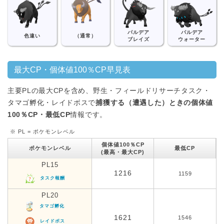
パルデア
パルデア
色違い
（通常）
ブレイズ
ウォーター
最大CP・個体値100％CP早見表
主要PLの最大CPを含め、野生・フィールドリサーチタスク・
タマゴ孵化・レイドボスで
捕獲する（遭遇した）ときの個体値
100％CP・最低CP
情報です。
※ PL = ポケモンレベル
個体値100％CP
ポケモンレベル
最低CP
(最高・最大CP)
PL15
1216
1159
タスク報酬
PL20
タマゴ孵化
1621
1546
レイドボス