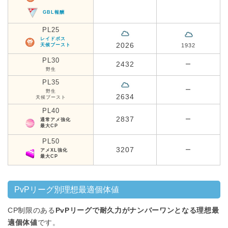
GBL報酬
PL25
レイドボス
2026
天候ブースト
1932
PL30
2432
ー
野生
PL35
ー
野生
2634
天候ブースト
PL40
2837
ー
通常アメ強化
最大CP
PL50
3207
ー
アメXL強化
最大CP
PvPリーグ別理想最適個体値
CP制限のある
PvPリーグで耐久力がナンバーワンとなる理想最
適個体値
です。